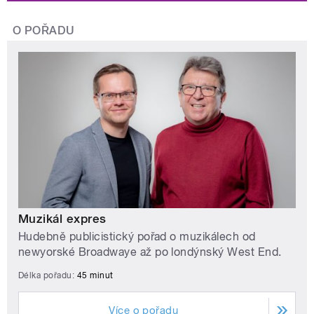
O POŘADU
Muzikál expres
Hudebně publicistický pořad o muzikálech od
newyorské Broadwaye až po londýnský West End.
Délka pořadu:
45 minut
Více o pořadu