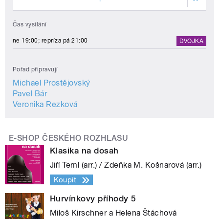
Čas vysílání
ne 19:00; repríza pá 21:00
DVOJKA
Pořad připravují
Michael Prostějovský
Pavel Bár
Veronika Rezková
E-SHOP ČESKÉHO ROZHLASU
Klasika na dosah
Jiří Teml (arr.) / Zdeňka M. Košnarová (arr.)
Koupit
Hurvínkovy příhody 5
Miloš Kirschner a Helena Štáchová