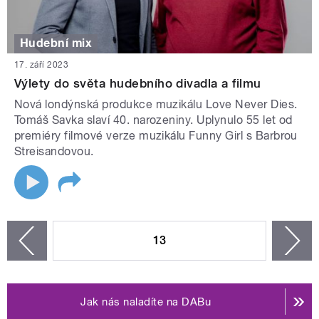
Hudební mix
17. září 2023
Výlety do světa hudebního divadla a filmu
Nová londýnská produkce muzikálu Love Never Dies.
Tomáš Savka slaví 40. narozeniny. Uplynulo 55 let od
premiéry filmové verze muzikálu Funny Girl s Barbrou
Streisandovou.
STRÁNKY
13
n
zí
Jak nás naladíte na DABu