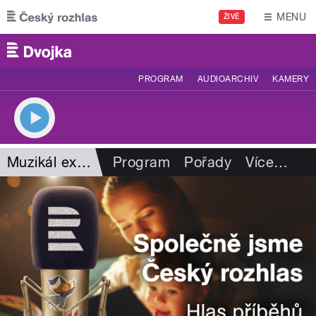
Přejít k hlavnímu obsahu
MENU
ŽIVĚ
PROGRAM
AUDIOARCHIV
KAMERY
Muzikál expres
Program
Pořady
Více
…