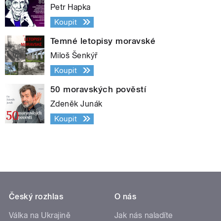
Petr Hapka
Koupit
Temné letopisy moravské
Miloš Šenkýř
Koupit
50 moravských pověstí
Zdeněk Junák
Koupit
Český rozhlas
O nás
Válka na Ukrajině
Jak nás naladíte