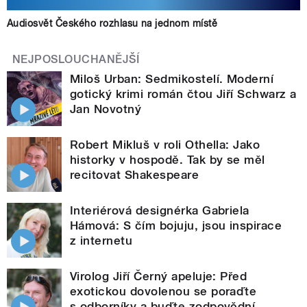
Audiosvět Českého rozhlasu na jednom místě
NEJPOSLOUCHANĚJŠÍ
Miloš Urban: Sedmikostelí. Moderní
gotický krimi román čtou Jiří Schwarz a
Jan Novotný
Robert Mikluš v roli Othella: Jako
historky v hospodě. Tak by se měl
recitovat Shakespeare
Interiérová designérka Gabriela
Hámová: S čím bojuju, jsou inspirace
z internetu
Virolog Jiří Černý apeluje: Před
exotickou dovolenou se poraďte
s odborníky a buďte zodpovědní