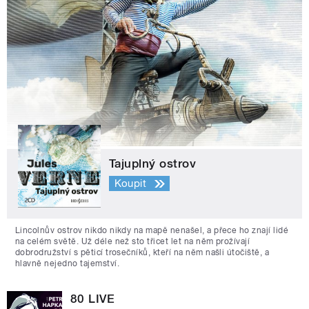
Tajuplný ostrov
Koupit
Lincolnův ostrov nikdo nikdy na mapě nenašel, a přece ho znají lidé
na celém světě. Už déle než sto třicet let na něm prožívají
dobrodružství s pěticí trosečníků, kteří na něm našli útočiště, a
hlavně nejedno tajemství.
80 LIVE