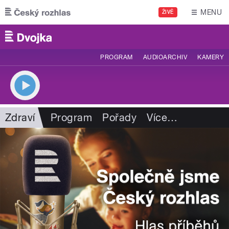
Přejít k hlavnímu obsahu
MENU
ŽIVĚ
PROGRAM
AUDIOARCHIV
KAMERY
Zdraví
Program
Pořady
Více
…