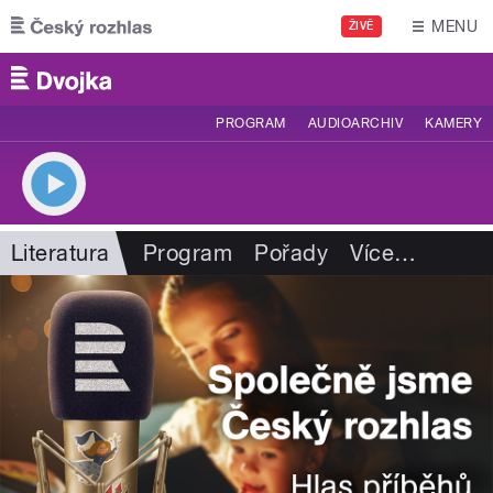
Přejít k hlavnímu obsahu
MENU
ŽIVĚ
PROGRAM
AUDIOARCHIV
KAMERY
Literatura
Program
Pořady
Více
…