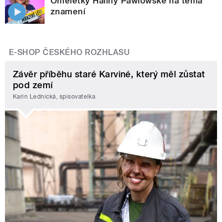
Omeletky Haliny Pawlowské na téma
znamení
E-SHOP ČESKÉHO ROZHLASU
Závěr příběhu staré Karviné, který měl zůstat
pod zemí
Karin Lednická, spisovatelka