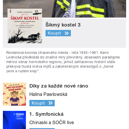
Šikmý kostel 3
Koupit
Románová kronika ztraceného města - léta 1945–1961. Karin
Lednická předkládá do značné míry převratný, dosavadní paradigma
měnící obraz hornického regionu, jehož zahlazenou historii stále
překrývá tlustá vrstva mýtů a zakořeněných stereotypů o „černé
zemi a rudém kraji“.
Díky za každé nové ráno
Halina Pawlowská
Koupit
1. Symfonická
Chinaski a SOČR live