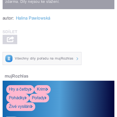
zdarma. Díly nejsou ke stažení.
autor:
Halina Pawlowská
Všechny díly pořadu na mujRozhlas
mujRozhlas
Hry a četby
Krimi
Pohádky
Pořady
Živé vysílání