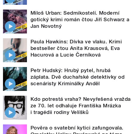
Miloš Urban: Sedmikostelí. Moderní
gotický krimi román čtou Jiří Schwarz a
Jan Novotný
Paula Hawkins: Dívka ve vlaku. Krimi
bestseller čtou Anita Krausová, Eva
Hacurová a Lucie Černíková
Petr Hudský: Hrubý pytel, hrubá
záplata. Dvě duchařské detektivky od
scenáristy Kriminálky Anděl
Kdo potrestá vraha? Nevyřešená vražda
ze 70. let odhaluje Františka Mrázka
i tragédii rodiny Velíšků
Pověra o svatební kytici zafungovala.