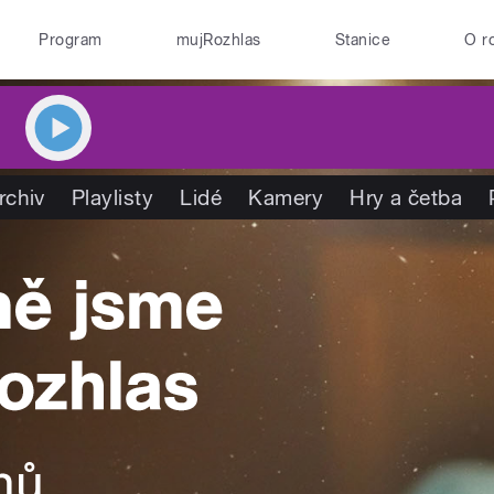
Program
mujRozhlas
Stanice
O r
rchiv
Playlisty
Lidé
Kamery
Hry a četba