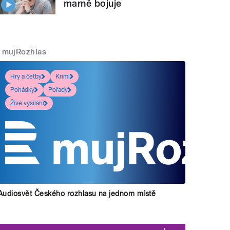
marně bojuje
mujRozhlas
Hry a četby
Krimi
Pohádky
Pořady
Živé vysílání
Audiosvět Českého rozhlasu na jednom místě