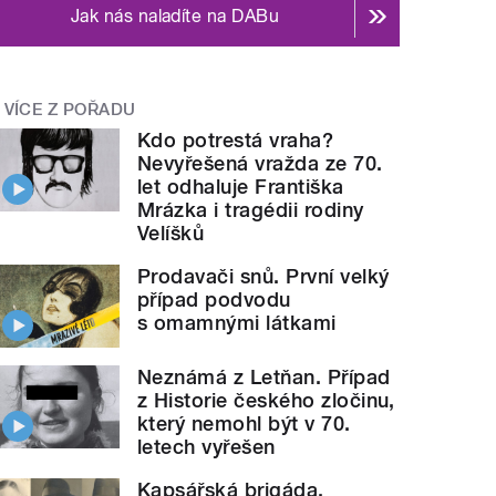
Jak nás naladíte na DABu
VÍCE Z POŘADU
Kdo potrestá vraha?
Nevyřešená vražda ze 70.
let odhaluje Františka
Mrázka i tragédii rodiny
Velíšků
Prodavači snů. První velký
případ podvodu
s omamnými látkami
Neznámá z Letňan. Případ
z Historie českého zločinu,
který nemohl být v 70.
letech vyřešen
Kapsářská brigáda.