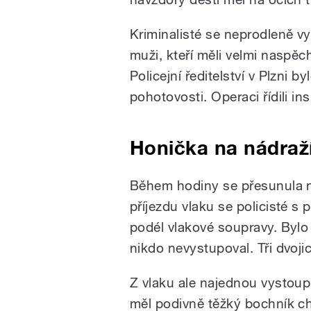
Kriminalisté se neprodleně vyda
muži, kteří měli velmi naspěc
Policejní ředitelství v Plzni 
pohotovosti. Operaci řídili in
Honička na nádraž
Během hodiny se přesunula na
příjezdu vlaku se policisté s p
podél vlakové soupravy. Bylo 
nikdo nevystupoval. Tři dvojic
Z vlaku ale najednou vystoup
měl podivně těžký bochník ch