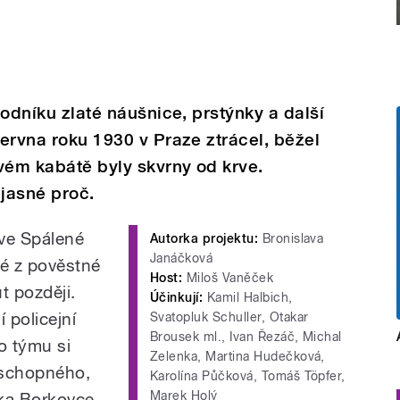
chodníku zlaté náušnice, prstýnky a další
června roku 1930 v Praze ztrácel, běžel
vém kabátě byly skvrny od krve.
 jasné proč.
 ve Spálené
Autorka projektu:
Bronislava
Janáčková
sté z pověstné
Host:
Miloš Vaněček
t později.
Účinkují:
Kamil Halbich,
 policejní
Svatopluk Schuller, Otakar
Brousek ml., Ivan Řezáč, Michal
o týmu si
Zelenka, Martina Hudečková,
i schopného,
Karolína Půčková, Tomáš Töpfer,
Marek Holý
ka Borkovce,