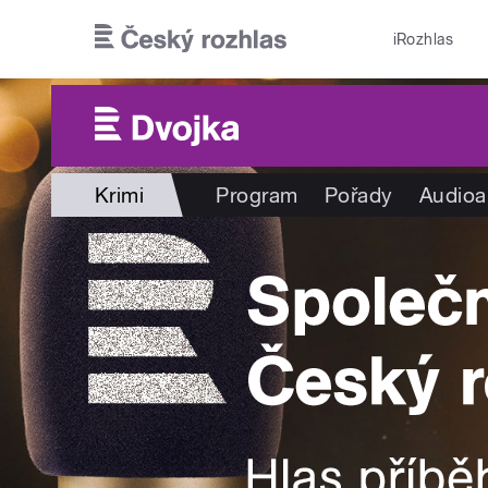
Přejít k hlavnímu obsahu
iRozhlas
Krimi
Program
Pořady
Audioa