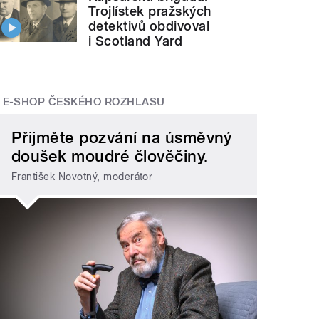
Trojlístek pražských
detektivů obdivoval
i Scotland Yard
E-SHOP ČESKÉHO ROZHLASU
Přijměte pozvání na úsměvný
doušek moudré člověčiny.
František Novotný, moderátor