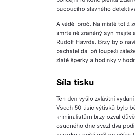
budoucího slavného detektiv
A věděl proč. Na místě totiž z
smrtelně zraněný syn majite
Rudolf Havrda. Brzy bylo naví
pachatel dal při loupeži zálež
zlaté šperky a hodinky v hod
Síla tisku
Ten den vyšlo zvláštní vydání
Všech 50 tisíc výtisků bylo b
kriminalistům brzy ozval důvě
osudného dne svezl dva podiv
navzdory dešti měl na očích 