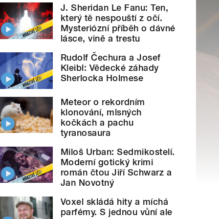
J. Sheridan Le Fanu: Ten,
který tě nespouští z očí.
Mysteriózní příběh o dávné
lásce, vině a trestu
Rudolf Čechura a Josef
Kleibl: Vědecké záhady
Sherlocka Holmese
Meteor o rekordním
klonování, mlsných
kočkách a pachu
tyranosaura
Miloš Urban: Sedmikostelí.
Moderní gotický krimi
román čtou Jiří Schwarz a
Jan Novotný
Voxel skládá hity a míchá
parfémy. S jednou vůní ale