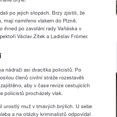
li po jejich stopách. Brzy zjistili, že
h, mají namířeno vlakem do Plzně.
bylo ihned po zavolání rady Vaňáska v
spektoři Václav Zítek a Ladislav Frömer.
í
 nádraží asi dvacítka policistů. Po
osilou členů civilní stráže rozestavěli
zajištěno, aby v čase revize cestujících
e policistů procházely vlak.
il urostlý muž v tmavých brýlích. U sebe
leba a na otázky kriminalistů odpovídal