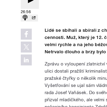
26:56
Lidé se sbíhali a sbírali z 
cennosti. Muž, který je 12. 
velmi rychle a na jeho béžo
Netrvalo dlouho a brzy bylo
Zprávu o vyloupení zlatnictví
ulici dostali pražští kriminali
pražské čtyřky o několik minu
Vyšetřování se ujal sám vládní
rada Josef Vaňásek. Do svéh
přizval mladičkého, ale velm
policejního koncipienta Zdeň