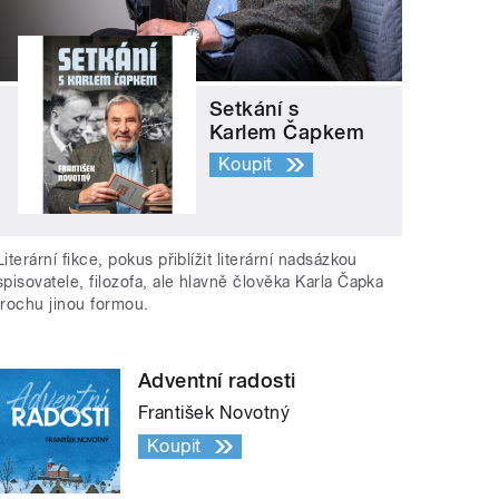
Setkání s
Karlem Čapkem
Koupit
Literární fikce, pokus přiblížit literární nadsázkou
spisovatele, filozofa, ale hlavně člověka Karla Čapka
trochu jinou formou.
Adventní radosti
František Novotný
Koupit