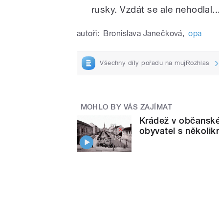
rusky. Vzdát se ale nehodlal
autoři:
Bronislava Janečková
,
opa
Všechny díly pořadu na mujRozhlas
MOHLO BY VÁS ZAJÍMAT
Krádež v občanské
obyvatel s několikr