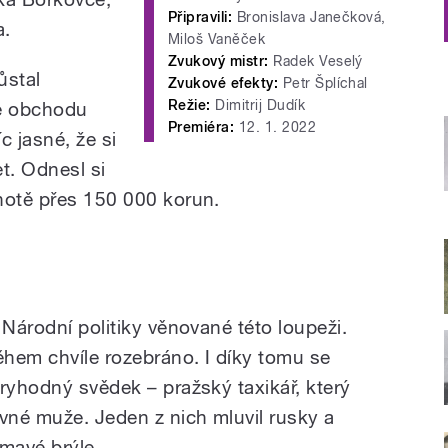
Připravili:
Bronislava Janečková,
a.
Miloš Vaněček
Zvukový mistr:
Radek Veselý
ůstal
Zvukové efekty:
Petr Šplíchal
Režie:
Dimitrij Dudík
le obchodu
Premiéra:
12. 1. 2022
c jasné, že si
et. Odnesl si
notě přes 150 000 korun.
 Národní politiky věnované této loupeži.
ěhem chvíle rozebráno. I díky tomu se
ryhodný svědek – pražský taxikář, který
né muže. Jeden z nich mluvil rusky a
tmavé brýle.