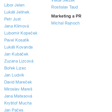
Vláďa Slezák
Libor Jelen
Rostislav Taud
Lukáš Jelínek
Marketing a PR
Petr Just
Michal Rajnoch
Jana Klímová
Lubomír Kopeček
Pavel Kosatík
Lukáš Kovanda
Jan Kubáček
Zuzana Lizcová
Bořek Lizec
Jan Ludvík
David Mareček
Miroslav Mareš
Jana Matesová
Kryštof Mucha
Jan Pačes