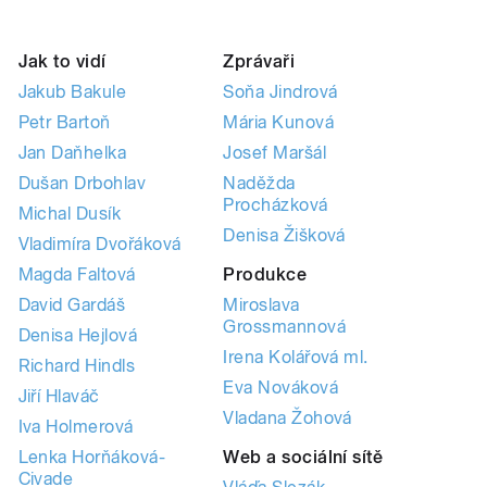
Jak to vidí
Zprávaři
Jakub Bakule
Soňa Jindrová
Petr Bartoň
Mária Kunová
Jan Daňhelka
Josef Maršál
Dušan Drbohlav
Naděžda
Procházková
Michal Dusík
Denisa Žišková
Vladimíra Dvořáková
Magda Faltová
Produkce
David Gardáš
Miroslava
Grossmannová
Denisa Hejlová
Irena Kolářová ml.
Richard Hindls
Eva Nováková
Jiří Hlaváč
Vladana Žohová
Iva Holmerová
Lenka Horňáková-
Web a sociální sítě
Civade