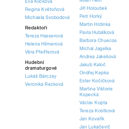
Milan Hein
Eva Kličková
Jiří Holoubek
Regina Květoňová
Petr Horký
Michaela Svobodová
Martin Hrdinka
Redaktoři
Pavla Hubálková
Tereza Hasserová
Barbora Chuecos
Helena Hilmerová
Michal Jagelka
Věra Pfeifferová
Andrea Jakešová
Hudební
Jakub Kaloč
dramaturgové
Ondřej Kepka
Lukáš Bárczay
Ester Kočičková
Veronika Rezková
Martina Viktorie
Kopecká
Václav Kopta
Tereza Kostková
Jan Kovařík
Jan Lukačevič