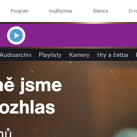
Program
mujRozhlas
Stanice
O r
Audioarchiv
Playlisty
Kamery
Hry a četba