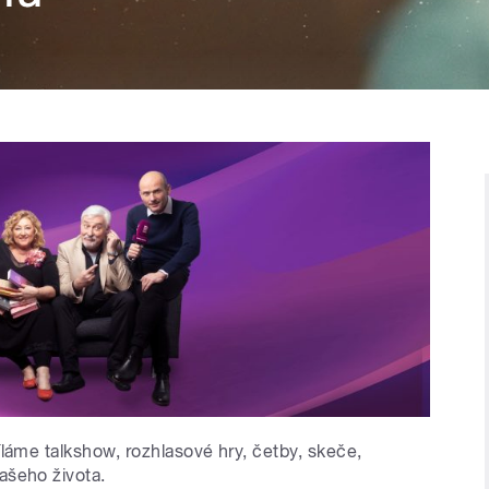
íláme talkshow, rozhlasové hry, četby, skeče,
ašeho života.