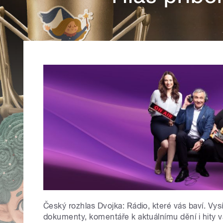
Český rozhlas Dvojka: Rádio, které vás baví. Vys
dokumenty, komentáře k aktuálnímu dění i hity v