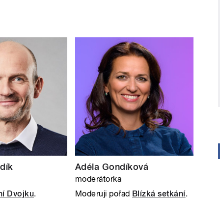
dík
Adéla Gondíková
moderátorka
í Dvojku
.
Moderuji pořad
Blízká setkání
.