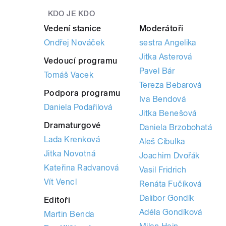
KDO JE KDO
Vedení stanice
Moderátoři
Ondřej Nováček
sestra Angelika
Jitka Asterová
Vedoucí programu
Pavel Bár
Tomáš Vacek
Tereza Bebarová
Podpora programu
Iva Bendová
Daniela Podařilová
Jitka Benešová
Dramaturgové
Daniela Brzobohatá
Lada Krenková
Aleš Cibulka
Jitka Novotná
Joachim Dvořák
Kateřina Radvanová
Vasil Fridrich
Vít Vencl
Renáta Fučíková
Dalibor Gondík
Editoři
Adéla Gondíková
Martin Benda