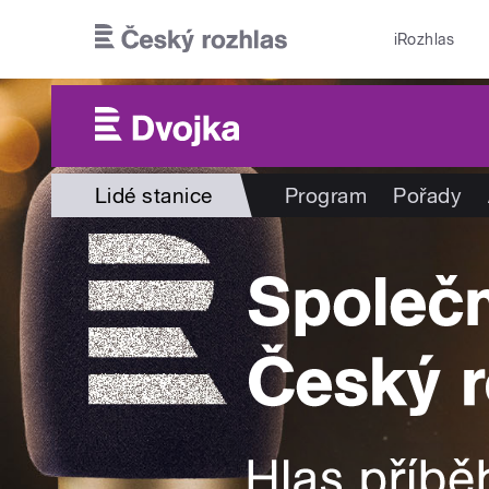
Přejít k hlavnímu obsahu
iRozhlas
Lidé stanice
Program
Pořady