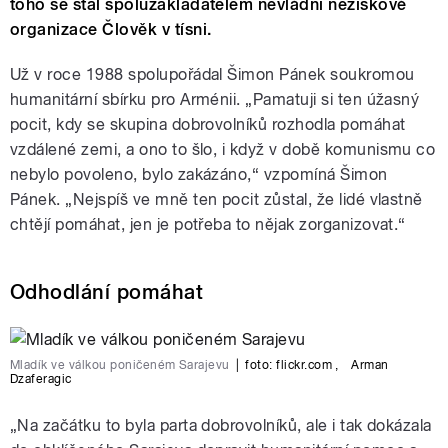
toho se stal spoluzakladatelem nevládní neziskové
organizace Člověk v tísni.
Už v roce 1988 spolupořádal Šimon Pánek soukromou
humanitární sbírku pro Arménii. „Pamatuji si ten úžasný
pocit, kdy se skupina dobrovolníků rozhodla pomáhat
vzdálené zemi, a ono to šlo, i když v době komunismu co
nebylo povoleno, bylo zakázáno,“ vzpomíná Šimon
Pánek. „Nejspíš ve mně ten pocit zůstal, že lidé vlastně
chtějí pomáhat, jen je potřeba to nějak zorganizovat.“
Odhodlání pomáhat
Mladík ve válkou poničeném Sarajevu
|
foto:
flickr.com
,
Arman
Dzaferagic
„Na začátku to byla parta dobrovolníků, ale i tak dokázala