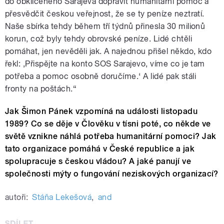
do obklíčeného Sarajeva dopravit humanitární pomoc a
přesvědčit českou veřejnost, že se ty peníze neztratí.
Naše sbírka tehdy během tří týdnů přinesla 30 milionů
korun, což byly tehdy obrovské peníze. Lidé chtěli
pomáhat, jen nevěděli jak. A najednou přišel někdo, kdo
řekl: ‚Přispějte na konto SOS Sarajevo, víme co je tam
potřeba a pomoc osobně doručíme.‘ A lidé pak stáli
fronty na poštách.“
Jak Šimon Pánek vzpomíná na události listopadu
1989? Co se děje v Člověku v tísni poté, co někde ve
světě vznikne náhlá potřeba humanitární pomoci? Jak
tato organizace pomáhá v České republice a jak
spolupracuje s českou vládou? A jaké panují ve
společnosti mýty o fungování neziskových organizací?
autoři:
Stáňa Lekešová
,
and