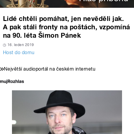
Lidé chtěli pomáhat, jen nevěděli jak.
A pak stáli fronty na poštách, vzpomíná
na 90. léta Šimon Pánek
16. leden 2019
Host do domu
Největší audioportál na českém internetu