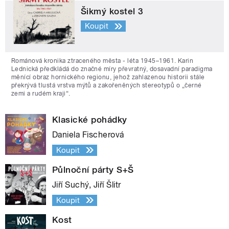
Šikmý kostel 3
Koupit
Románová kronika ztraceného města - léta 1945–1961. Karin
Lednická předkládá do značné míry převratný, dosavadní paradigma
měnící obraz hornického regionu, jehož zahlazenou historii stále
překrývá tlustá vrstva mýtů a zakořeněných stereotypů o „černé
zemi a rudém kraji“.
Klasické pohádky
Daniela Fischerová
Koupit
Půlnoční párty S+Š
Jiří Suchý, Jiří Šlitr
Koupit
Kost