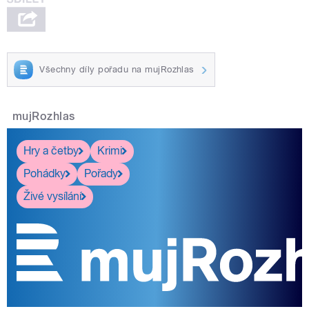
Všechny díly pořadu na mujRozhlas
mujRozhlas
Hry a četby
Krimi
Pohádky
Pořady
Živé vysílání