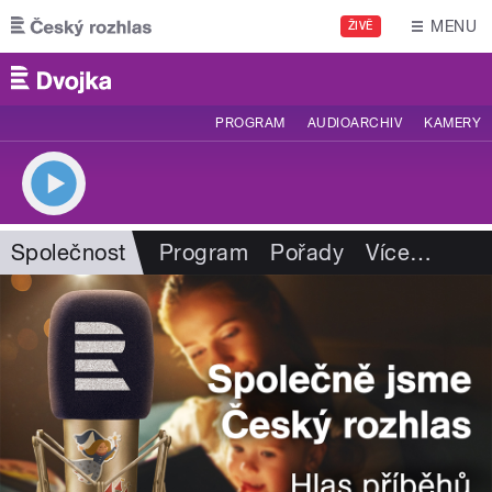
Přejít k hlavnímu obsahu
MENU
ŽIVĚ
PROGRAM
AUDIOARCHIV
KAMERY
Společnost
Program
Pořady
Více
…