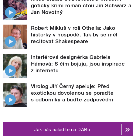
gotický krimi román čtou Jiří Schwarz a
Jan Novotný
Robert Mikluš v roli Othella: Jako
historky v hospodě. Tak by se měl
recitovat Shakespeare
Interiérová designérka Gabriela
Hámová: S čím bojuju, jsou inspirace
z internetu
Virolog Jiří Černý apeluje: Před
exotickou dovolenou se poraďte
s odborníky a buďte zodpovědní
Jak nás naladíte na DABu