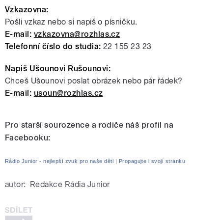
Vzkazovna:
Pošli vzkaz nebo si napiš o písničku.
E-mail:
vzkazovna@rozhlas.cz
Telefonní číslo do studia:
22 155 23 23
Napiš Ušounovi Rušounovi:
Chceš Ušounovi poslat obrázek nebo pár řádek?
E-mail:
usoun@rozhlas.cz
Pro starší sourozence a rodiče náš profil na
Facebooku:
Rádio Junior - nejlepší zvuk pro naše děti
|
Propagujte i svojí stránku
autor:
Redakce Rádia Junior