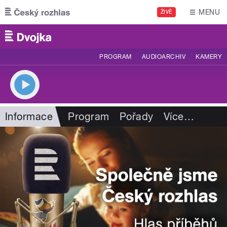
Přejít k hlavnímu obsahu
MENU
ŽIVĚ
PROGRAM
AUDIOARCHIV
KAMERY
Informace
Program
Pořady
Více
…