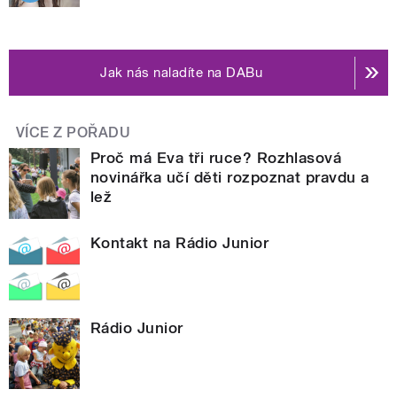
Jak nás naladíte na DABu
VÍCE Z POŘADU
Proč má Eva tři ruce? Rozhlasová
novinářka učí děti rozpoznat pravdu a
lež
Kontakt na Rádio Junior
Rádio Junior