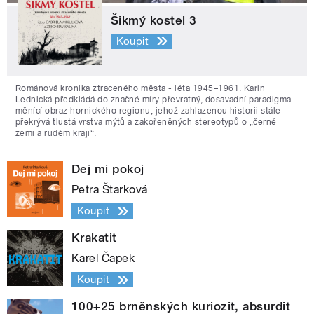
Šikmý kostel 3
Koupit
Románová kronika ztraceného města - léta 1945–1961. Karin
Lednická předkládá do značné míry převratný, dosavadní paradigma
měnící obraz hornického regionu, jehož zahlazenou historii stále
překrývá tlustá vrstva mýtů a zakořeněných stereotypů o „černé
zemi a rudém kraji“.
Dej mi pokoj
Petra Štarková
Koupit
Krakatit
Karel Čapek
Koupit
100+25 brněnských kuriozit, absurdit