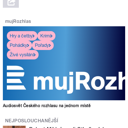
mujRozhlas
Hry a četby
Krimi
Pohádky
Pořady
Živé vysílání
Audiosvět Českého rozhlasu na jednom místě
NEJPOSLOUCHANĚJŠÍ