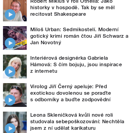
Robert Mikluš v roli Othella: Jako
historky v hospodě. Tak by se měl
recitovat Shakespeare
Miloš Urban: Sedmikostelí. Moderní
gotický krimi román čtou Jiří Schwarz a
Jan Novotný
Interiérová designérka Gabriela
Hámová: S čím bojuju, jsou inspirace
z internetu
Virolog Jiří Černý apeluje: Před
exotickou dovolenou se poraďte
s odborníky a buďte zodpovědní
Leona Skleničková kvůli nové roli
studovala sebepoškozování: Nechtěla
jsem z ní udělat karikaturu