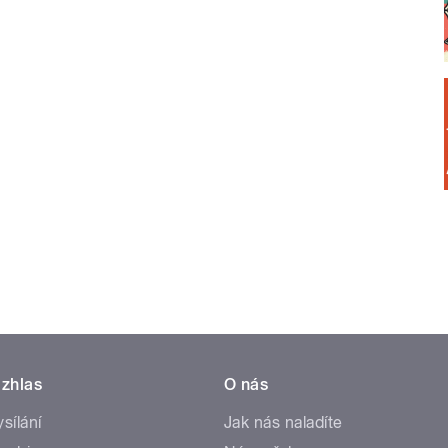
zhlas
O nás
ysílání
Jak nás naladíte