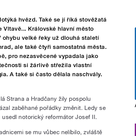
dotýká hvězd. Také se jí říká stověžatá
 Vltavě... Královské hlavní město
 ohybu velké řeky už dlouhá staletí
hrad, ale také čtyři samostatná města.
obě, pro nezasvěcené vypadala jako
čnosti si žárlivě střežila vlastní
ia. A také si často dělala naschvály.
lá Strana a Hradčany žily pospolu
kázal zaběhané pořádky změnit. Ledy se
n usedl notorický reformátor Josef II.
adnicemi se mu vůbec nelíbilo, zvláště