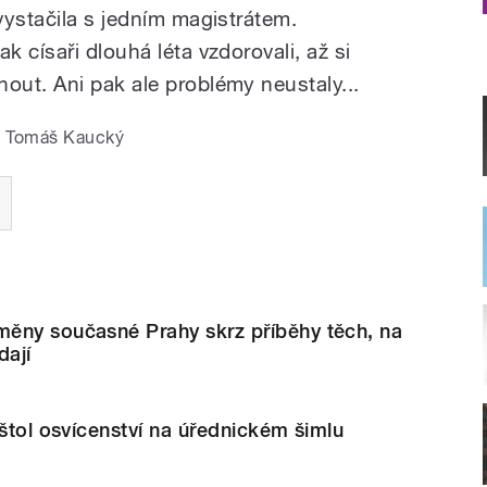
vystačila s jedním magistrátem.
 císaři dlouhá léta vzdorovali, až si
ut. Ani pak ale problémy neustaly...
Tomáš Kaucký
ěny současné Prahy skrz příběhy těch, na
dají
oštol osvícenství na úřednickém šimlu