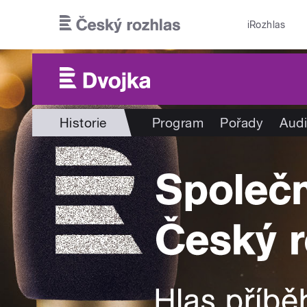
Přejít k hlavnímu obsahu
iRozhlas
Historie
Program
Pořady
Audi