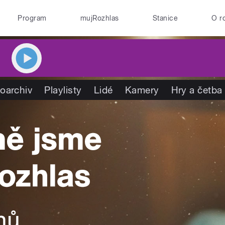
Program
mujRozhlas
Stanice
O r
oarchiv
Playlisty
Lidé
Kamery
Hry a četba