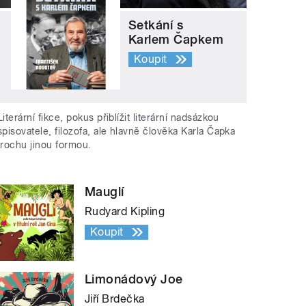
Setkání s
Karlem Čapkem
Koupit
Literární fikce, pokus přiblížit literární nadsázkou
spisovatele, filozofa, ale hlavně člověka Karla Čapka
trochu jinou formou.
Mauglí
Rudyard Kipling
Koupit
Limonádový Joe
Jiří Brdečka