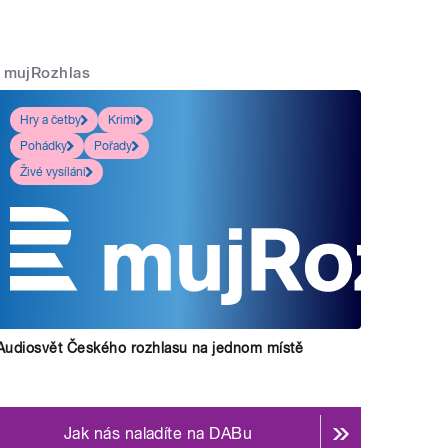
mujRozhlas
Hry a četby
Krimi
Pohádky
Pořady
Živé vysílání
Audiosvět Českého rozhlasu na jednom místě
Jak nás naladíte na DABu