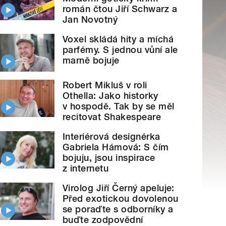
román čtou Jiří Schwarz a
Jan Novotný
Voxel skládá hity a míchá
parfémy. S jednou vůní ale
marně bojuje
Robert Mikluš v roli
Othella: Jako historky
v hospodě. Tak by se měl
recitovat Shakespeare
Interiérová designérka
Gabriela Hámová: S čím
bojuju, jsou inspirace
z internetu
Virolog Jiří Černý apeluje:
Před exotickou dovolenou
se poraďte s odborníky a
buďte zodpovědní