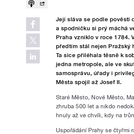
Její sláva se podle pověsti 
a spodničku si prý máchá ve
Praha vzniklo v roce 1784. V
předtím stál nejen Pražský 
Ta sice přiléhala těsně k s
jedna metropole, ale ve skute
samosprávu, úřady i privileg
Města spojil až Josef II.
Staré Město, Nové Město, Ma
zhruba 500 let a nikdo nedo
hnuly až ve chvíli, kdy na trů
Uspořádání Prahy se čtyřmi r