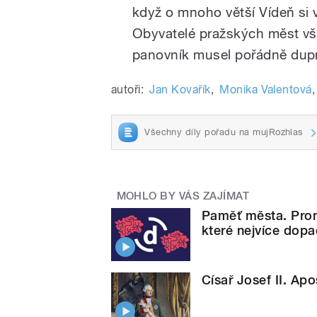
když o mnoho větší Vídeň si 
Obyvatelé pražských měst však
panovník musel pořádně dupno
autoři:
Jan Kovařík
,
Monika Valentová
,
Všechny díly pořadu na mujRozhlas
MOHLO BY VÁS ZAJÍMAT
Paměť města. Prom
které nejvíce dopa
Císař Josef II. Ap