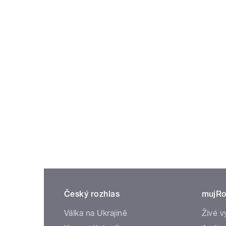
Český rozhlas
mujRo
Válka na Ukrajině
Živé v