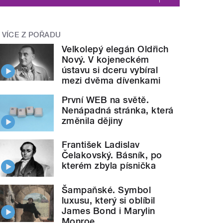
VÍCE Z POŘADU
Velkolepý elegán Oldřich
Nový. V kojeneckém
ústavu si dceru vybíral
mezi dvěma dívenkami
První WEB na světě.
Nenápadná stránka, která
změnila dějiny
František Ladislav
Čelakovský. Básník, po
kterém zbyla písnička
Šampaňské. Symbol
luxusu, který si oblíbil
James Bond i Marylin
Monroe