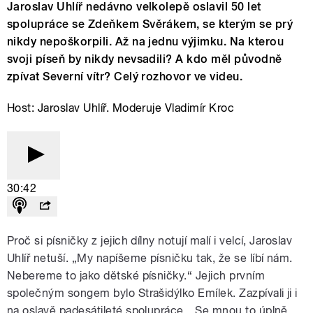
Jaroslav Uhlíř nedávno velkolepě oslavil 50 let
spolupráce se Zdeňkem Svěrákem, se kterým se prý
nikdy nepoškorpili. Až na jednu výjimku. Na kterou
svoji píseň by nikdy nevsadili? A kdo měl původně
zpívat Severní vítr? Celý rozhovor ve videu.
Host: Jaroslav Uhlíř. Moderuje Vladimír Kroc
30:42
Proč si písničky z jejich dílny notují malí i velcí, Jaroslav
Uhlíř netuší. „My napíšeme písničku tak, že se líbí nám.
Nebereme to jako dětské písničky.“ Jejich prvním
společným songem bylo Strašidýlko Emílek. Zazpívali ji i
na oslavě padesátileté spolupráce. „Se mnou to úplně