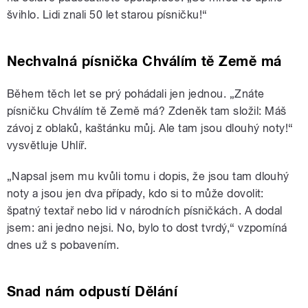
švihlo. Lidi znali 50 let starou písničku!“
Nechvalná písnička Chválím tě Země má
Během těch let se prý pohádali jen jednou. „Znáte
písničku Chválím tě Země má? Zdeněk tam složil: Máš
závoj z oblaků, kaštánku můj. Ale tam jsou dlouhý noty!“
vysvětluje Uhlíř.
„Napsal jsem mu kvůli tomu i dopis, že jsou tam dlouhý
noty a jsou jen dva případy, kdo si to může dovolit:
špatný textař nebo lid v národních písničkách. A dodal
jsem: ani jedno nejsi. No, bylo to dost tvrdý,“ vzpomíná
dnes už s pobavením.
Snad nám odpustí Dělání