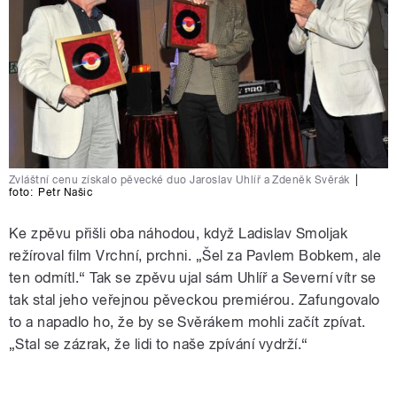
Zvláštní cenu získalo pěvecké duo Jaroslav Uhlíř a Zdeněk Svěrák
|
foto:
Petr Našic
Ke zpěvu přišli oba náhodou, když Ladislav Smoljak
režíroval film Vrchní, prchni. „Šel za Pavlem Bobkem, ale
ten odmítl.“ Tak se zpěvu ujal sám Uhlíř a Severní vítr se
tak stal jeho veřejnou pěveckou premiérou. Zafungovalo
to a napadlo ho, že by se Svěrákem mohli začít zpívat.
„Stal se zázrak, že lidi to naše zpívání vydrží.“