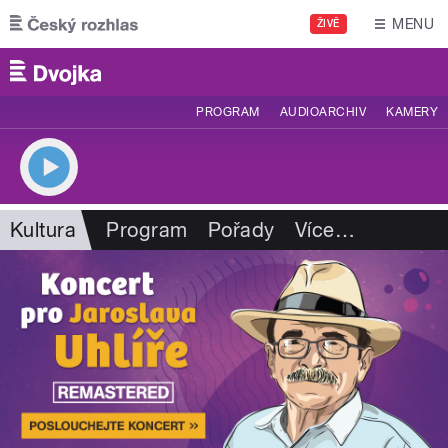
Přejít k hlavnímu obsahu
MENU
ŽIVĚ
PROGRAM
AUDIOARCHIV
KAMERY
Kultura
Program
Pořady
Více
…