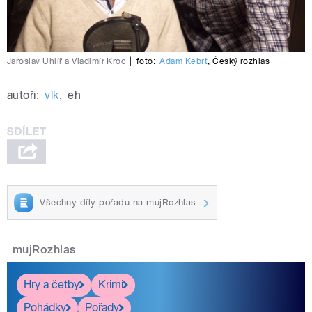
Jaroslav Uhlíř a Vladimír Kroc
|
foto:
Adam Kebrt
,
Český rozhlas
autoři:
vlk
,
eh
Všechny díly pořadu na mujRozhlas
mujRozhlas
Hry a četby
Krimi
Pohádky
Pořady