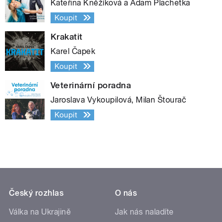
Kateřina Kněžíková a Adam Plachetka
Koupit
Krakatit
Karel Čapek
Koupit
Veterinární poradna
Jaroslava Vykoupilová, Milan Štourač
Koupit
Český rozhlas
O nás
Válka na Ukrajině
Jak nás naladíte