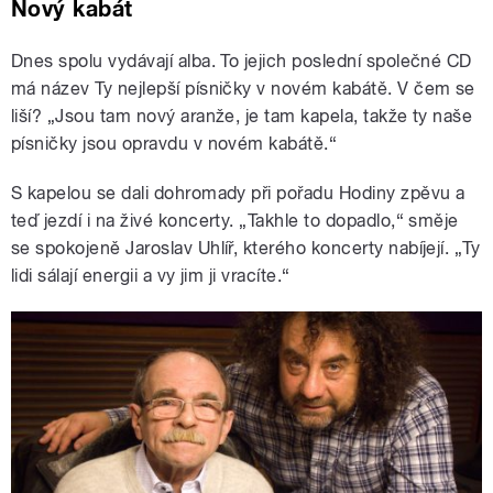
Nový kabát
Dnes spolu vydávají alba. To jejich poslední společné CD
má název Ty nejlepší písničky v novém kabátě. V čem se
liší? „Jsou tam nový aranže, je tam kapela, takže ty naše
písničky jsou opravdu v novém kabátě.“
S kapelou se dali dohromady při pořadu Hodiny zpěvu a
teď jezdí i na živé koncerty. „Takhle to dopadlo,“ směje
se spokojeně Jaroslav Uhlíř, kterého koncerty nabíjejí. „Ty
lidi sálají energii a vy jim ji vracíte.“