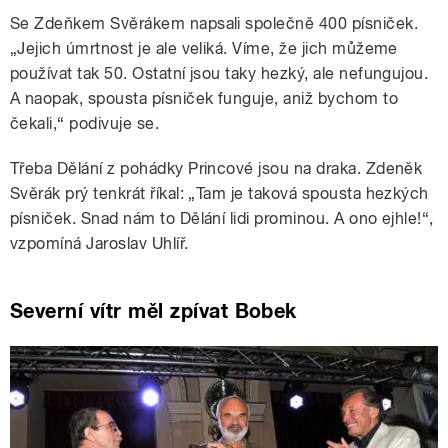
Se Zdeňkem Svěrákem napsali společně 400 písniček.
„Jejich úmrtnost je ale veliká. Víme, že jich můžeme
používat tak 50. Ostatní jsou taky hezký, ale nefungujou.
A naopak, spousta písniček funguje, aniž bychom to
čekali,“ podivuje se.
Třeba Dělání z pohádky Princové jsou na draka. Zdeněk
Svěrák prý tenkrát říkal: „Tam je taková spousta hezkých
písniček. Snad nám to Dělání lidi prominou. A ono ejhle!“,
vzpomíná Jaroslav Uhlíř.
Severní vítr měl zpívat Bobek