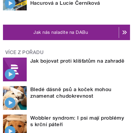
Hacurová a Lucie Černíková
Jak nás naladíte na DABu
VÍCE Z POŘADU
Jak bojovat proti klíšťatům na zahradě
Bledé dásně psů a koček mohou
znamenat chudokrevnost
Wobbler syndrom: I psi mají problémy
s krční páteří