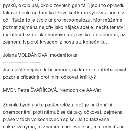
pysků, okolo uší, okolo zevních genitálií, jsou to opravdu
takové boule na tom králíkovi, králík má výtoky z nosu, z
očí. Takže to je typické pro myxomatózu. Mor můžeme
poznat zejména nejdřív jako nějaká apatie, nechutenství,
malátnost až nějaké nervové projevy, křeče, ochrnutí, až
zejména typické krvácení z nosu a z konečníku.
Jolana VOLDÁNOVÁ, moderátorka
--------------------
Jsou ještě nějaké další nemoci, na které je potřeba dávat
pozor a případně proti nim očkovat králíky?
MVDr. Petra ŠVAŘÍKOVÁ, Nemocnice AA-Vet
--------------------
Zmínila bych asi tu pasteurelózu, což je bakteriální
onemocnění, proti němuž se dá taky očkovat, zejména
právě v těch velkochovech spíše. Je to takzvaná
nakažlivá rýma, to znamená projevuje se, má tedy různé