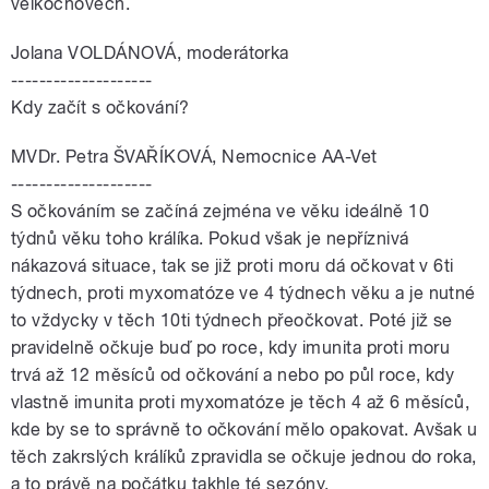
velkochovech.
Jolana VOLDÁNOVÁ, moderátorka
--------------------
Kdy začít s očkování?
MVDr. Petra ŠVAŘÍKOVÁ, Nemocnice AA-Vet
--------------------
S očkováním se začíná zejména ve věku ideálně 10
týdnů věku toho králíka. Pokud však je nepříznivá
nákazová situace, tak se již proti moru dá očkovat v 6ti
týdnech, proti myxomatóze ve 4 týdnech věku a je nutné
to vždycky v těch 10ti týdnech přeočkovat. Poté již se
pravidelně očkuje buď po roce, kdy imunita proti moru
trvá až 12 měsíců od očkování a nebo po půl roce, kdy
vlastně imunita proti myxomatóze je těch 4 až 6 měsíců,
kde by se to správně to očkování mělo opakovat. Avšak u
těch zakrslých králíků zpravidla se očkuje jednou do roka,
a to právě na počátku takhle té sezóny.