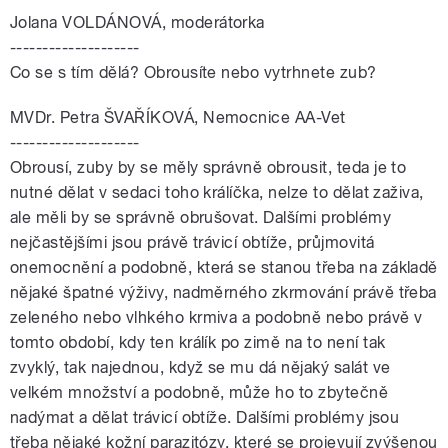
Jolana VOLDÁNOVÁ, moderátorka
--------------------
Co se s tím dělá? Obrousíte nebo vytrhnete zub?
MVDr. Petra ŠVAŘÍKOVÁ, Nemocnice AA-Vet
--------------------
Obrousí, zuby by se měly správně obrousit, teda je to
nutné dělat v sedaci toho králíčka, nelze to dělat zaživa,
ale měli by se správně obrušovat. Dalšími problémy
nejčastějšími jsou právě trávicí obtíže, průjmovitá
onemocnění a podobně, která se stanou třeba na základě
nějaké špatné výživy, nadměrného zkrmování právě třeba
zeleného nebo vlhkého krmiva a podobně nebo právě v
tomto období, kdy ten králík po zimě na to není tak
zvyklý, tak najednou, když se mu dá nějaký salát ve
velkém množství a podobně, může ho to zbytečně
nadýmat a dělat trávicí obtíže. Dalšími problémy jsou
třeba nějaké kožní parazitózy, které se projevují zvýšenou