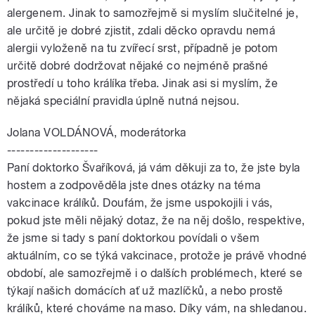
alergenem. Jinak to samozřejmě si myslím slučitelné je,
ale určitě je dobré zjistit, zdali děcko opravdu nemá
alergii vyloženě na tu zvířecí srst, případně je potom
určitě dobré dodržovat nějaké co nejméně prašné
prostředí u toho králíka třeba. Jinak asi si myslím, že
nějaká speciální pravidla úplně nutná nejsou.
Jolana VOLDÁNOVÁ, moderátorka
--------------------
Paní doktorko Švaříková, já vám děkuji za to, že jste byla
hostem a zodpověděla jste dnes otázky na téma
vakcinace králíků. Doufám, že jsme uspokojili i vás,
pokud jste měli nějaký dotaz, že na něj došlo, respektive,
že jsme si tady s paní doktorkou povídali o všem
aktuálním, co se týká vakcinace, protože je právě vhodné
období, ale samozřejmě i o dalších problémech, které se
týkají našich domácích ať už mazlíčků, a nebo prostě
králíků, které chováme na maso. Díky vám, na shledanou.