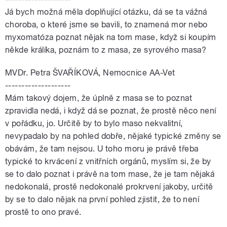
Já bych možná měla doplňující otázku, dá se ta vážná
choroba, o které jsme se bavili, to znamená mor nebo
myxomatóza poznat nějak na tom mase, když si koupím
někde králíka, poznám to z masa, ze syrového masa?
MVDr. Petra ŠVAŘÍKOVÁ, Nemocnice AA-Vet
--------------------
Mám takový dojem, že úplně z masa se to poznat
zpravidla nedá, i když dá se poznat, že prostě něco není
v pořádku, jo. Určitě by to bylo maso nekvalitní,
nevypadalo by na pohled dobře, nějaké typické změny se
obávám, že tam nejsou. U toho moru je právě třeba
typické to krvácení z vnitřních orgánů, myslím si, že by
se to dalo poznat i právě na tom mase, že je tam nějaká
nedokonalá, prostě nedokonalé prokrvení jakoby, určitě
by se to dalo nějak na první pohled zjistit, že to není
prostě to ono pravé.