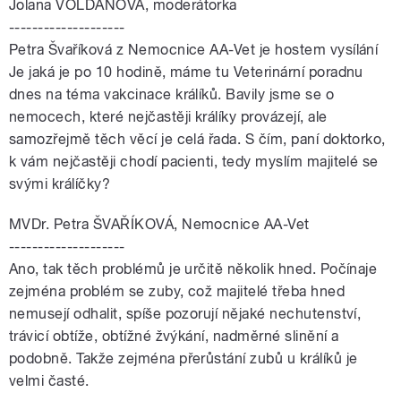
Jolana VOLDÁNOVÁ, moderátorka
--------------------
Petra Švaříková z Nemocnice AA-Vet je hostem vysílání
Je jaká je po 10 hodině, máme tu Veterinární poradnu
dnes na téma vakcinace králíků. Bavily jsme se o
nemocech, které nejčastěji králíky provázejí, ale
samozřejmě těch věcí je celá řada. S čím, paní doktorko,
k vám nejčastěji chodí pacienti, tedy myslím majitelé se
svými králíčky?
MVDr. Petra ŠVAŘÍKOVÁ, Nemocnice AA-Vet
--------------------
Ano, tak těch problémů je určitě několik hned. Počínaje
zejména problém se zuby, což majitelé třeba hned
nemusejí odhalit, spíše pozorují nějaké nechutenství,
trávicí obtíže, obtížné žvýkání, nadměrné slinění a
podobně. Takže zejména přerůstání zubů u králíků je
velmi časté.