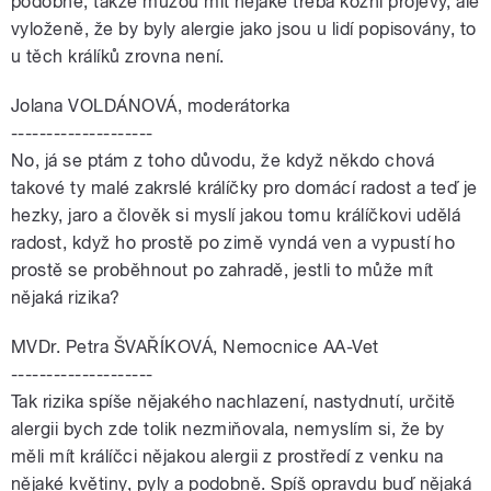
podobně, takže můžou mít nějaké třeba kožní projevy, ale
vyloženě, že by byly alergie jako jsou u lidí popisovány, to
u těch králíků zrovna není.
Jolana VOLDÁNOVÁ, moderátorka
--------------------
No, já se ptám z toho důvodu, že když někdo chová
takové ty malé zakrslé králíčky pro domácí radost a teď je
hezky, jaro a člověk si myslí jakou tomu králíčkovi udělá
radost, když ho prostě po zimě vyndá ven a vypustí ho
prostě se proběhnout po zahradě, jestli to může mít
nějaká rizika?
MVDr. Petra ŠVAŘÍKOVÁ, Nemocnice AA-Vet
--------------------
Tak rizika spíše nějakého nachlazení, nastydnutí, určitě
alergii bych zde tolik nezmiňovala, nemyslím si, že by
měli mít králíčci nějakou alergii z prostředí z venku na
nějaké květiny, pyly a podobně. Spíš opravdu buď nějaká