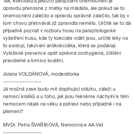
Tak, kokcidióza jakožto parazitární onemocnění je
opravdu přenosné z matky na mláďata, ale pokud se to
onemocnění zaléčilo a opravdu správně zaléčilo, tak by v
tom chovu přetrvávat již zpravidla nemělo. Určitě se to dá
případně poznat v rozboru trusu na parazitologické
vyšetření trusu, kde ty kokcidie vidět jsou, určitě léky na
to existují, takzvaní antikokcidika, která se podávají.
Vyloženě prevence opět správná zoohygiena, čištění
pravidelné a krmivo kvalitní.
Jolana VOLDÁNOVÁ, moderátorka
--------------------
Já možná zase budu mít doplňující otázku, záleží u
nemocí králíků a u toho, jak jsou řekněme náchylní k těm
nemocem nějak na věku a pohlaví nebo případně i na
plemeni?
MVDr. Petra ŠVAŘÍKOVÁ, Nemocnice AA-Vet
--------------------