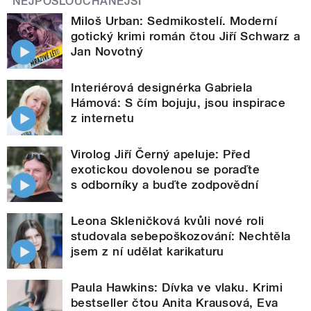
NEJPOSLOUCHANĚJŠÍ
Miloš Urban: Sedmikostelí. Moderní
gotický krimi román čtou Jiří Schwarz a
Jan Novotný
Interiérová designérka Gabriela
Hámová: S čím bojuju, jsou inspirace
z internetu
Virolog Jiří Černý apeluje: Před
exotickou dovolenou se poraďte
s odborníky a buďte zodpovědní
Leona Skleničková kvůli nové roli
studovala sebepoškozování: Nechtěla
jsem z ní udělat karikaturu
Paula Hawkins: Dívka ve vlaku. Krimi
bestseller čtou Anita Krausová, Eva