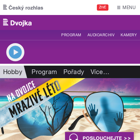
Přejít k hlavnímu obsahu
MENU
ŽIVĚ
PROGRAM
AUDIOARCHIV
KAMERY
Hobby
Program
Pořady
Více
…