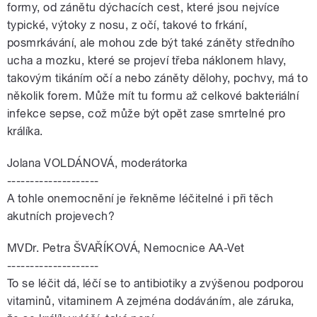
formy, od zánětu dýchacích cest, které jsou nejvíce
typické, výtoky z nosu, z očí, takové to frkání,
posmrkávání, ale mohou zde být také záněty středního
ucha a mozku, které se projeví třeba náklonem hlavy,
takovým tikáním očí a nebo záněty dělohy, pochvy, má to
několik forem. Může mít tu formu až celkové bakteriální
infekce sepse, což může být opět zase smrtelné pro
králíka.
Jolana VOLDÁNOVÁ, moderátorka
--------------------
A tohle onemocnění je řekněme léčitelné i při těch
akutních projevech?
MVDr. Petra ŠVAŘÍKOVÁ, Nemocnice AA-Vet
--------------------
To se léčit dá, léčí se to antibiotiky a zvýšenou podporou
vitaminů, vitaminem A zejména dodáváním, ale záruka,