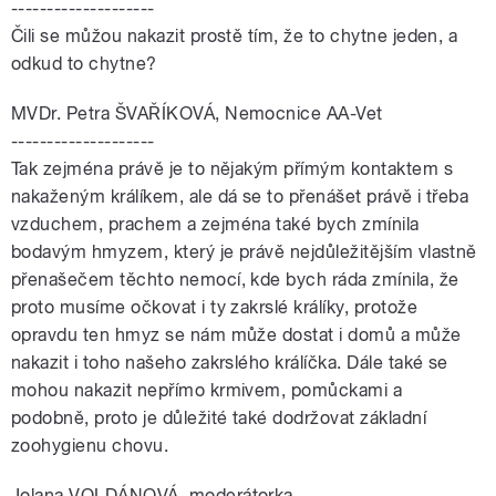
--------------------
Čili se můžou nakazit prostě tím, že to chytne jeden, a
odkud to chytne?
MVDr. Petra ŠVAŘÍKOVÁ, Nemocnice AA-Vet
--------------------
Tak zejména právě je to nějakým přímým kontaktem s
nakaženým králíkem, ale dá se to přenášet právě i třeba
vzduchem, prachem a zejména také bych zmínila
bodavým hmyzem, který je právě nejdůležitějším vlastně
přenašečem těchto nemocí, kde bych ráda zmínila, že
proto musíme očkovat i ty zakrslé králíky, protože
opravdu ten hmyz se nám může dostat i domů a může
nakazit i toho našeho zakrslého králíčka. Dále také se
mohou nakazit nepřímo krmivem, pomůckami a
podobně, proto je důležité také dodržovat základní
zoohygienu chovu.
Jolana VOLDÁNOVÁ, moderátorka