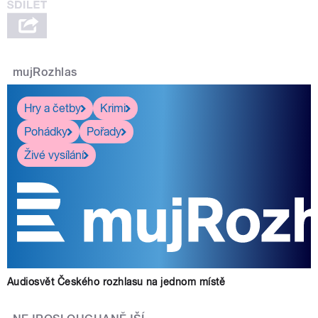
mujRozhlas
Hry a četby
Krimi
Pohádky
Pořady
Živé vysílání
Audiosvět Českého rozhlasu na jednom místě