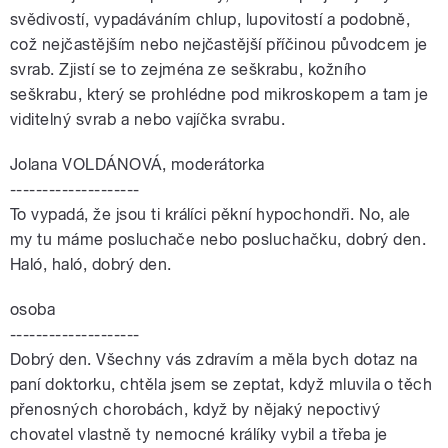
svědivostí, vypadáváním chlup, lupovitostí a podobně,
což nejčastějším nebo nejčastější příčinou původcem je
svrab. Zjistí se to zejména ze seškrabu, kožního
seškrabu, který se prohlédne pod mikroskopem a tam je
viditelný svrab a nebo vajíčka svrabu.
Jolana VOLDÁNOVÁ, moderátorka
--------------------
To vypadá, že jsou ti králíci pěkní hypochondři. No, ale
my tu máme posluchače nebo posluchačku, dobrý den.
Haló, haló, dobrý den.
osoba
--------------------
Dobrý den. Všechny vás zdravím a měla bych dotaz na
paní doktorku, chtěla jsem se zeptat, když mluvila o těch
přenosných chorobách, když by nějaký nepoctivý
chovatel vlastně ty nemocné králíky vybil a třeba je