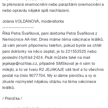
ta přenosná onemocnění nebo parazitární onemocnění a
nebo opravdu nějaké spíš nachlazení.
Jolana VOLDÁNOVÁ, moderátorka
--------------------
Říká Petra Švaříková, paní doktorka Petra Švaříková z
Nemocnice AA-Vet. Dnes máme téma vakcinace králíků.
Já vám jenom připomenu telefon, pokud byste se chtěl
paní doktorky na něco zeptat, je to 221552525 nebo
poslední čtyřčíslí 2424. Psát můžete také na mail
jejakaje@rozhlas.cz, případně SMSkovat je-li vám to
milejší, a to ve tvaru R2 JEJAKAJE váš text a to všechno
poslat na číslo 9077704. My si dáme písničku a vy si
zkuste rozmyslet nějakou otázku na téma vakcinace
králíků.
/ Písnička /