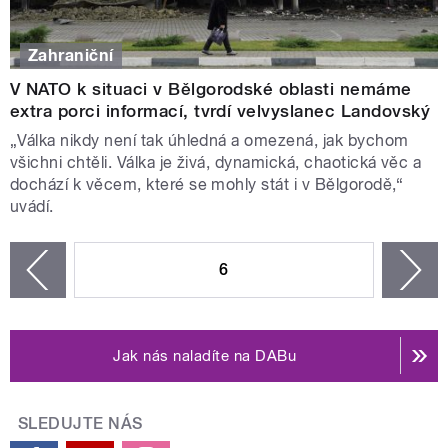
Zahraniční
V NATO k situaci v Bělgorodské oblasti nemáme
extra porci informací, tvrdí velvyslanec Landovský
„Válka nikdy není tak úhledná a omezená, jak bychom
všichni chtěli. Válka je živá, dynamická, chaotická věc a
dochází k věcem, které se mohly stát i v Bělgorodě,“
uvádí.
STRÁNKY
6
n
zí
Jak nás naladíte na DABu
SLEDUJTE NÁS