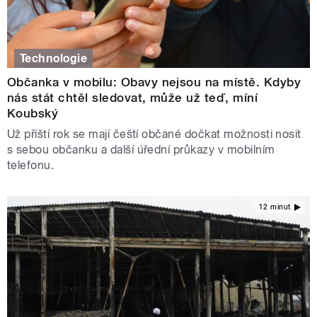
Technologie
Občanka v mobilu: Obavy nejsou na místě. Kdyby
nás stát chtěl sledovat, může už teď, míní
Koubský
Už příští rok se mají čeští občané dočkat možnosti nosit
s sebou občanku a další úřední průkazy v mobilním
telefonu.
12 minut