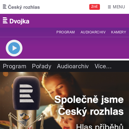
Přejít k hlavnímu obsahu
MENU
ŽIVĚ
PROGRAM
AUDIOARCHIV
KAMERY
Program
Pořady
Audioarchiv
Více
…