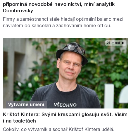
připomíná novodobé nevolnictví, míní analytik
Dombrovský
Firmy a zaměstnanci stále hledají optimální balanc mezi
návratem do kanceláří a zachováním home officu.
21 minut
Výtvarné umění
Krištof Kintera: Svými kresbami glosuju svět. Visím
i na toaletách
Cokoliv, co výtvarník a sochař Krištof Kintera udělá,