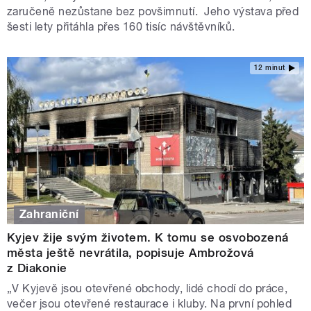
zaručeně nezůstane bez povšimnutí. Jeho výstava před
šesti lety přitáhla přes 160 tisíc návštěvníků.
12 minut
Zahraniční
Kyjev žije svým životem. K tomu se osvobozená
města ještě nevrátila, popisuje Ambrožová
z Diakonie
„V Kyjevě jsou otevřené obchody, lidé chodí do práce,
večer jsou otevřené restaurace i kluby. Na první pohled