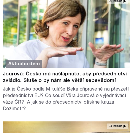
29 minut
Aktuální dění
Jourová: Česko má našlápnuto, aby předsednictví
zvládlo. Slušelo by nám ale větší sebevědomí
Jak je Česko podle Mikuláše Beka připravené na převzetí
předsednictví EU? Co soudí Věra Jourová o vyjednávací
váze ČR? A jak se do předsednictví otiskne kauza
Dozimetr?
24 minut