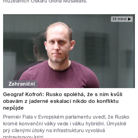
muzeálních Oskarů Gloria Musaealis.
24 minut
Zahraniční
Geograf Kofroň: Rusko spoléhá, že s ním kvůli
obavám z jaderné eskalaci nikdo do konfliktu
nepůjde
Premiér Fiala v Evropském parlamentu uvedl, že Rusko
kromě konvenční války vede i válku hybridní. Úmyslně
prý cílenými útoky na infrastrukturu vyvolává
potravinovou krizi.