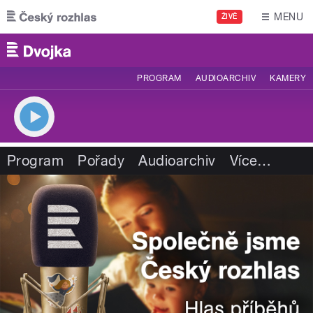
Přejít k hlavnímu obsahu
MENU
ŽIVĚ
PROGRAM
AUDIOARCHIV
KAMERY
Program
Pořady
Audioarchiv
Více
…