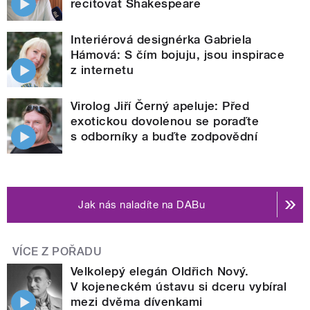
recitovat Shakespeare
Interiérová designérka Gabriela
Hámová: S čím bojuju, jsou inspirace
z internetu
Virolog Jiří Černý apeluje: Před
exotickou dovolenou se poraďte
s odborníky a buďte zodpovědní
Jak nás naladíte na DABu
VÍCE Z POŘADU
Velkolepý elegán Oldřich Nový.
V kojeneckém ústavu si dceru vybíral
mezi dvěma dívenkami