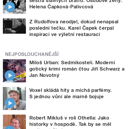
sestra slavných bratrů. Osudové ženy:
Helena Čapková-Palivcová
Z Rudolfova neodjel, dokud nenapsal
poslední tečku. Karel Čapek čerpal
inspiraci ve výletní restauraci
NEJPOSLOUCHANĚJŠÍ
Miloš Urban: Sedmikostelí. Moderní
gotický krimi román čtou Jiří Schwarz a
Jan Novotný
Voxel skládá hity a míchá parfémy.
S jednou vůní ale marně bojuje
Robert Mikluš v roli Othella: Jako
historky v hospodě. Tak by se měl