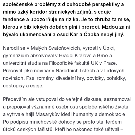
společenské problémy z dlouhodobé perspektivy a
mimo úzký koridor stranických zájmů, sleduje
tendence a upozorňuje na rizika. Je to zhruba ta mise,
kterou v biblických dobách plnili proroci. Mzdou za ni
bývalo ukamenování a osud Karla Čapka nebyl jiný.
Narodil se v Malých Svatoňovicích, vyrostl v Úpici,
gymnázium absolvoval v Hradci Králové a Brně a
univerzitní studia na Filozofické fakultě UK v Praze.
Pracoval jako novinář v Národních listech a v Lidových
novinách. Psal romány, divadelní hry, povídky, pohádky,
cestopisy a eseje.
Především ale vstupoval do veřejné diskuse, seznamoval
a propojoval významné osobnosti společenského života
a vytrvale hájil Masarykův ideál humanity a demokracie.
Po podpisu mnichovské dohody se proto stal terčem
útoků českých fašistů, kteří ho nakonec také uštvali –