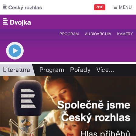
Přejít k hlavnímu obsahu
MENU
ŽIVĚ
PROGRAM
AUDIOARCHIV
KAMERY
Literatura
Program
Pořady
Více
…