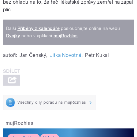
bez ohledu na to, že řečí lékařské zprávy zemřel na zápal
plic.
Další
Příběhy z kalendáře
poslouchejte online na webu
Dvojky
nebo v aplikaci
mujRozhlas
.
autoři:
Jan Čenský
,
Jitka Novotná
,
Petr Kukal
Všechny díly pořadu na mujRozhlas
mujRozhlas