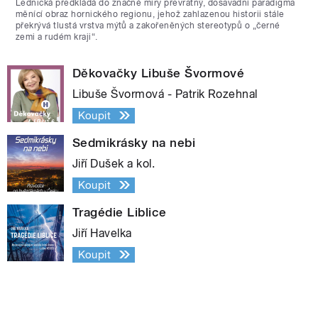
Lednická předkládá do značné míry převratný, dosavadní paradigma
měnící obraz hornického regionu, jehož zahlazenou historii stále
překrývá tlustá vrstva mýtů a zakořeněných stereotypů o „černé
zemi a rudém kraji“.
Děkovačky Libuše Švormové
Libuše Švormová - Patrik Rozehnal
Koupit
Sedmikrásky na nebi
Jiří Dušek a kol.
Koupit
Tragédie Liblice
Jiří Havelka
Koupit