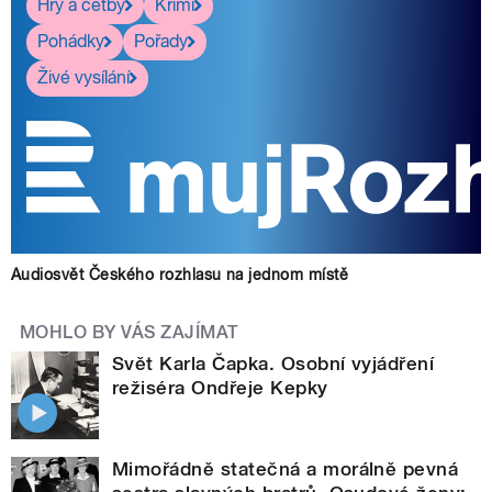
Hry a četby
Krimi
Pohádky
Pořady
Živé vysílání
Audiosvět Českého rozhlasu na jednom místě
MOHLO BY VÁS ZAJÍMAT
Svět Karla Čapka. Osobní vyjádření
režiséra Ondřeje Kepky
Mimořádně statečná a morálně pevná