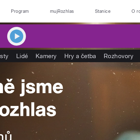
Program
mujRozhlas
Stanice
O r
isty
Lidé
Kamery
Hry a četba
Rozhovory