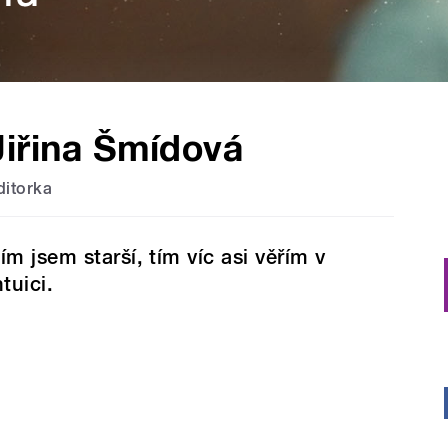
Jiřina Šmídová
ditorka
ím jsem starší, tím víc asi věřím v
ntuici.