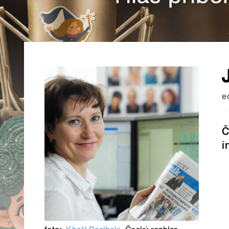
e
Č
i