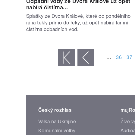
Odpadní vody ze Dvora Králové už opět
nabírá čistírna...
Splašky ze Dvora Králové, které od pondělního
rána tekly přímo do řeky, už opět nabírá tamní
čistírna odpadních vod.
STRÁNKY
…
36
37
« první
‹ předchozí
Český rozhlas
mujRo
Válka na Ukrajině
Živé v
Komunální volby
Audioa