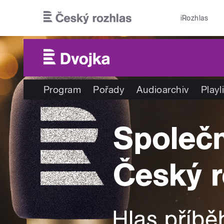
Přejít k hlavnímu obsahu
iRozhlas
Program
Pořady
Audioarchiv
Playl