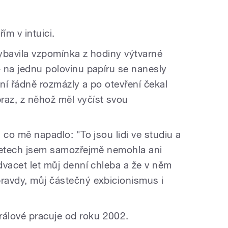
řím v intuici.
vybavila vzpomínka z hodiny výtvarné
- na jednu polovinu papíru se nanesly
laní řádně rozmázly a po otevření čekal
raz, z něhož měl vyčíst svou
, co mě napadlo: "To jsou lidi ve studiu a
i letech jsem samozřejmě nemohla ani
 dvacet let můj denní chleba a že v něm
pravdy, můj částečný exbicionismus i
álové pracuje od roku 2002.