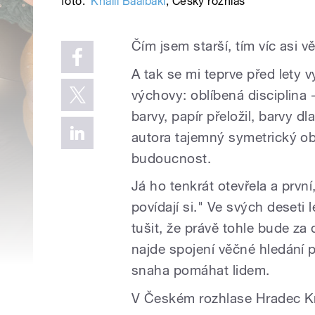
foto:
Khalil Baalbaki
,
Český rozhlas
Čím jsem starší, tím víc asi vě
A tak se mi teprve před lety 
výchovy: oblíbená disciplina 
barvy, papír přeložil, barvy d
autora tajemný symetrický ob
budoucnost.
Já ho tenkrát otevřela a první
povídají si." Ve svých deset
tušit, že právě tohle bude za
najde spojení věčné hledání 
snaha pomáhat lidem.
V Českém rozhlase Hradec Kr