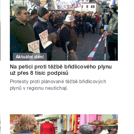
Aktuální dění
Na petici proti těžbě břidlicového plynu
už přes 8 tisíc podpisů
Protesty proti plánované těžbě břidlicových
plynů v regionu neutichají.