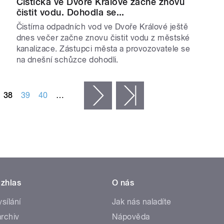
Čistička ve Dvoře Králové začne znovu
čistit vodu. Dohodla se...
Čistírna odpadních vod ve Dvoře Králové ještě
dnes večer začne znovu čistit vodu z městské
kanalizace. Zástupci města a provozovatele se
na dnešní schůzce dohodli.
38
39
40
…
následující ›
poslední »
zhlas
O nás
ysílání
Jak nás naladíte
rchiv
Nápověda