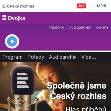
Přejít k hlavnímu obsahu
MENU
ŽIVĚ
PROGRAM
AUDIOARCHIV
KAMERY
Program
Pořady
Audioarchiv
Více
…