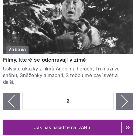
Zábava
Filmy, které se odehrávají v zimě
Uslyšíte ukázky z filmů Anděl na horách, Tři muži ve
sněhu, Sněženky a machři, S tebou mě baví svět a
další.
STRÁNKY
2
n
zí
Jak nás naladíte na DABu