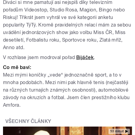
Diváci si mne pamatují asi nejspíš díky televizním
pořadům Videostop, Studio Rosa, Magion, Bingo nebo
Riskuj! Třikrát jsem vyhrál ve své kategorii anketu
popularity TýTý. Kromě pravidelných relací mám za sebou
uvádění jednorázových show jako volbu Miss ČR, Miss
desetiletí, Fotbalistu roku, Sportovce roku, Zlatá mříž,
Anno atd.
V rozhlase jsem modroval pořad
Bijáček
.
Co mě baví:
Mezi mými koníčky „vede“ jednoznačně sport, a to v
mnoha podobách. Mezi nimi pak hlavně tenis (nejčastěji
na různých turnajích známých osobností), automobilové
závody na okruzích a fotbal. Jsem člen prestižního klubu
Amfora.
VŠECHNY ČLÁNKY
53 minut