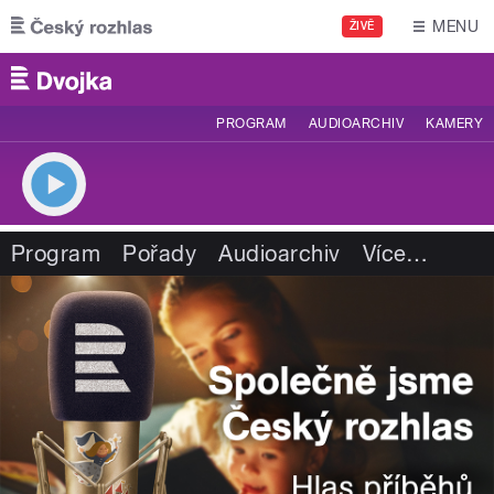
Přejít k hlavnímu obsahu
MENU
ŽIVĚ
PROGRAM
AUDIOARCHIV
KAMERY
Program
Pořady
Audioarchiv
Více
…