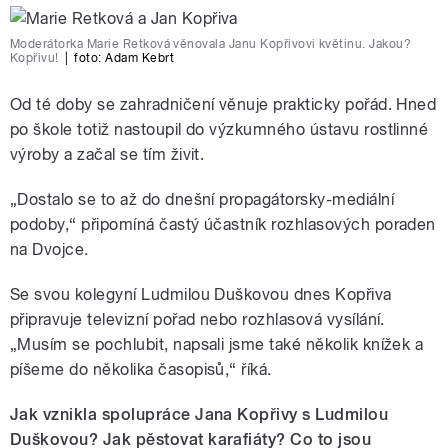
Moderátorka Marie Retková věnovala Janu Kopřivovi květinu. Jakou?
Kopřivu!
|
foto:
Adam Kebrt
Od té doby se zahradničení věnuje prakticky pořád. Hned
po škole totiž nastoupil do výzkumného ústavu rostlinné
výroby a začal se tím živit.
„Dostalo se to až do dnešní propagátorsky-mediální
podoby,“ připomíná častý účastník rozhlasových poraden
na Dvojce.
Se svou kolegyní Ludmilou Duškovou dnes Kopřiva
připravuje televizní pořad nebo rozhlasová vysílání.
„Musím se pochlubit, napsali jsme také několik knížek a
píšeme do několika časopisů,“ říká.
Jak vznikla spolupráce Jana Kopřivy s Ludmilou
Duškovou? Jak pěstovat karafiáty? Co to jsou