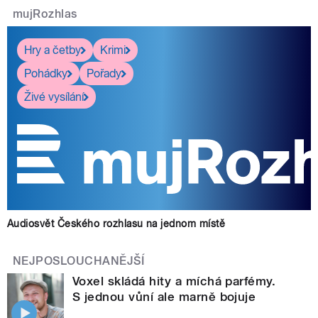
mujRozhlas
Hry a četby
Krimi
Pohádky
Pořady
Živé vysílání
Audiosvět Českého rozhlasu na jednom místě
NEJPOSLOUCHANĚJŠÍ
Voxel skládá hity a míchá parfémy.
S jednou vůní ale marně bojuje