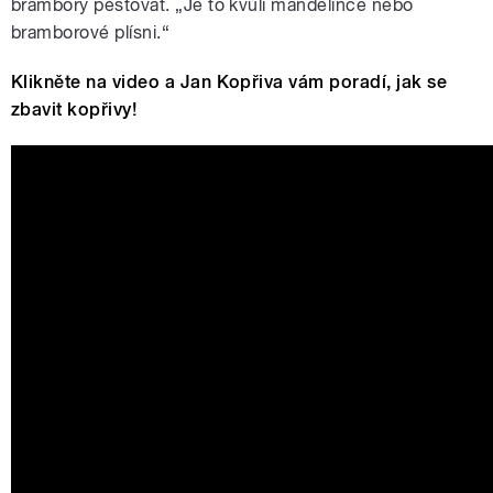
brambory pěstovat. „Je to kvůli mandelince nebo
bramborové plísni.“
Klikněte na video a Jan Kopřiva vám poradí, jak se
zbavit kopřivy!