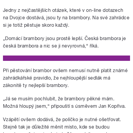
Jedny z nejčastějších otázek, které v on-line dotazech
na Dvojce dostává, jsou ty na brambory. Na své zahrádce
si je totiž pěstuje skoro každý.
„Domácí brambory jsou prostě lepší. Česká brambora je
česká brambora a nic se ji nevyrovná,“ říká.
Při pěstování brambor ovšem nemusí nutně platit známé
zahrádkářské pravidlo, že nejhloupější sedlák má
zákonitě ty nejlepší brambory.
„Já se musím pochlubit, že brambory pěkné mám.
Možná hloupý jsem,“ připouští s úsměvem Jan Kopřiva.
Vzápětí ovšem dodává, že políčko je nutné ošetřovat.
Stejně tak je důležité měnit místo, kde se budou