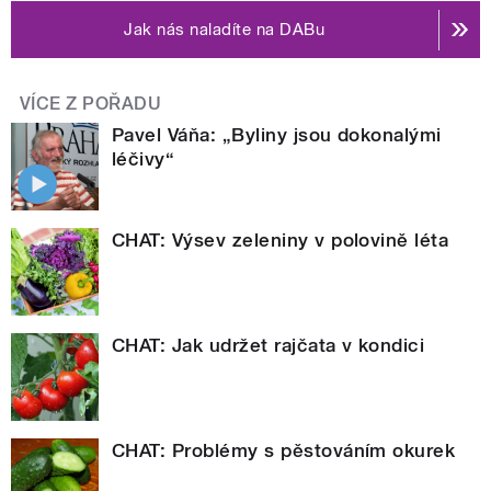
Jak nás naladíte na DABu
VÍCE Z POŘADU
Pavel Váňa: „Byliny jsou dokonalými
léčivy“
CHAT: Výsev zeleniny v polovině léta
CHAT: Jak udržet rajčata v kondici
CHAT: Problémy s pěstováním okurek