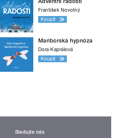
Adventní radosti
František Novotný
Koupit
Mariborská hypnóza
Dora Kaprálová
Koupit
Sledujte nás