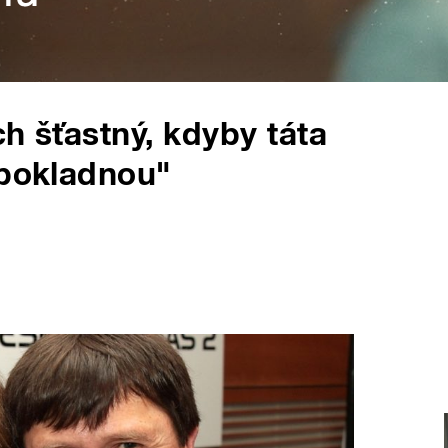
h šťastný, kdyby táta
 pokladnou"