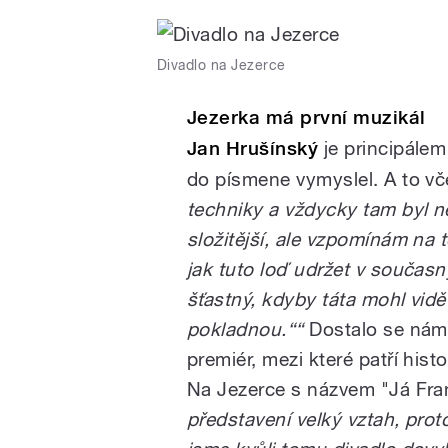
Divadlo na Jezerce
Jezerka má první muzikál
Jan Hrušínský
je principálem
do písmene vymyslel. A to vč
techniky a vždycky tam byl ně
složitější, ale vzpomínám na t
jak tuto loď udržet v souča
šťastný, kdyby táta mohl vidě
pokladnou.“
“
Dostalo se nám 
premiér, mezi které patří hist
Na Jezerce s názvem "Já Fran
představení velký vztah, proto