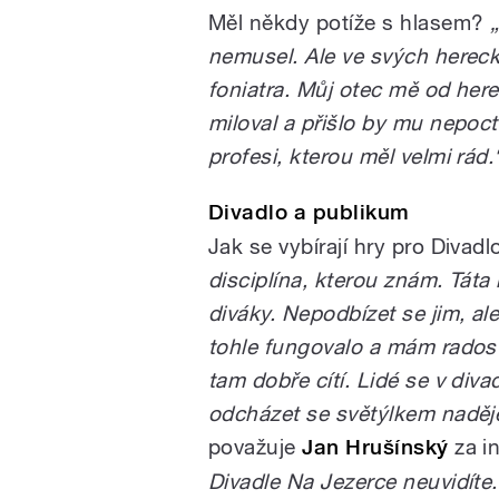
Měl někdy potíže s hlasem?
„
nemusel. Ale ve svých herec
foniatra. Můj otec mě od here
miloval a přišlo by mu nepoc
profesi, kterou měl velmi rád.
Divadlo a publikum
Jak se vybírají hry pro Divad
disciplína, kterou znám. Táta
diváky. Nepodbízet se jim, al
tohle fungovalo a mám radost,
tam dobře cítí. Lidé se v diva
odcházet se světýlkem naděj
považuje
Jan Hrušínský
za in
Divadle Na Jezerce neuvidíte.