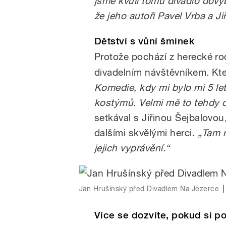
jsme kvůli tomu divadlo dovyba
že jeho autoři Pavel Vrba a Ji
Dětství s vůní šminek
Protože pochází z herecké ro
divadelním návštěvníkem. Kte
Komedie, kdy mi bylo mi 5 let.
kostýmů. Velmi mě to tehdy o
setkával s Jiřinou Šejbalovo
dalšími skvělými herci.
„Tam m
jejich vyprávění.“
Jan Hrušínský před Divadlem Na Jezerce
|
Více se dozvíte, pokud si 