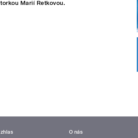
torkou Marií Retkovou.
zhlas
O nás