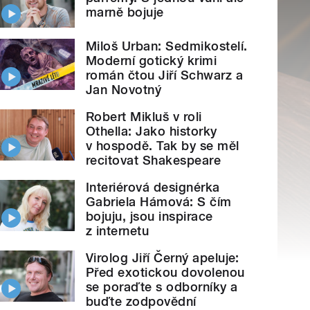
marně bojuje
Miloš Urban: Sedmikostelí.
Moderní gotický krimi
román čtou Jiří Schwarz a
Jan Novotný
Robert Mikluš v roli
Othella: Jako historky
v hospodě. Tak by se měl
recitovat Shakespeare
Interiérová designérka
Gabriela Hámová: S čím
bojuju, jsou inspirace
z internetu
Virolog Jiří Černý apeluje:
Před exotickou dovolenou
se poraďte s odborníky a
buďte zodpovědní