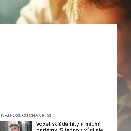
NEJPOSLOUCHANĚJŠÍ
Voxel skládá hity a míchá
parfémy. S jednou vůní ale