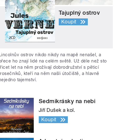
Tajuplný ostrov
Koupit
Lincolnův ostrov nikdo nikdy na mapě nenašel, a
přece ho znají lidé na celém světě. Už déle než sto
třicet let na něm prožívají dobrodružství s pěticí
trosečníků, kteří na něm našli útočiště, a hlavně
nejedno tajemství.
Sedmikrásky na nebi
Jiří Dušek a kol.
Koupit