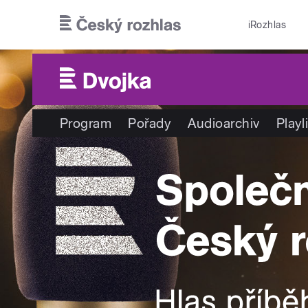
Přejít k hlavnímu obsahu
iRozhlas
Program
Pořady
Audioarchiv
Playl