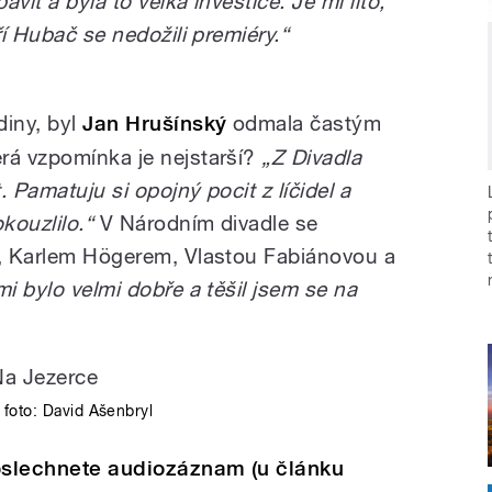
vit a byla to velká investice. Je mi líto,
ří Hubač se nedožili premiéry.“
diny, byl
Jan Hrušínský
odmala častým
rá vzpomínka je nejstarší?
„Z Divadla
 Pamatuju si opojný pocit z líčidel a
kouzlilo.“
V Národním divadle se
u, Karlem Högerem, Vlastou Fabiánovou a
i bylo velmi dobře a těšil jsem se na
foto:
David Ašenbryl
poslechnete audiozáznam (u článku