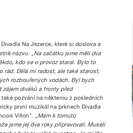
 Divadla Na Jezerce, které si doslova a
etně názvu.
„Na začátku jsme měli dva
kdo, kdo se o provoz staral. Bylo to
o rád. Dělá mi radost, ale také starost,
sných rozbouřených vodách.
Byl bych
t zájem diváků a fronty před
také pozvání na některou z posledních
oricky první muzikál na prknech Divadla
cois Villon".
„Mám k tomuto
že jsme jej dva roky připravovali. Museli