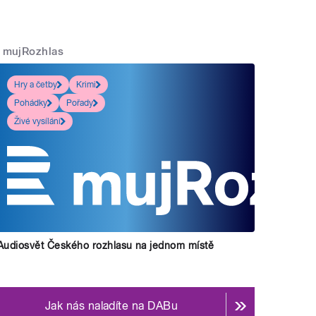
mujRozhlas
Hry a četby
Krimi
Pohádky
Pořady
Živé vysílání
Audiosvět Českého rozhlasu na jednom místě
Jak nás naladíte na DABu