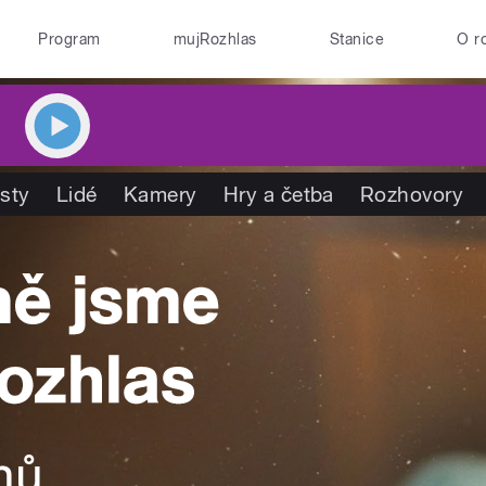
Program
mujRozhlas
Stanice
O r
isty
Lidé
Kamery
Hry a četba
Rozhovory