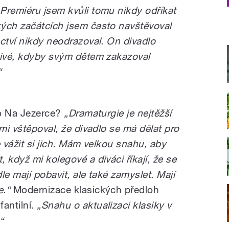
Premiéru jsem kvůli tomu nikdy odříkat
kých začátcích jsem často navštěvoval
ctví nikdy neodrazoval. On divadlo
tivé, kdyby svým dětem zakazoval
“
lo Na Jezerce?
„Dramaturgie je nejtěžší
 mi vštěpoval, že divadlo se má dělat pro
e vážit si jich. Mám velkou snahu, aby
 když mi kolegové a diváci říkají, že se
dle mají pobavit, ale také zamyslet. Mají
e.“
Modernizace klasických předloh
fantilní.
„Snahu o aktualizaci klasiky v
“