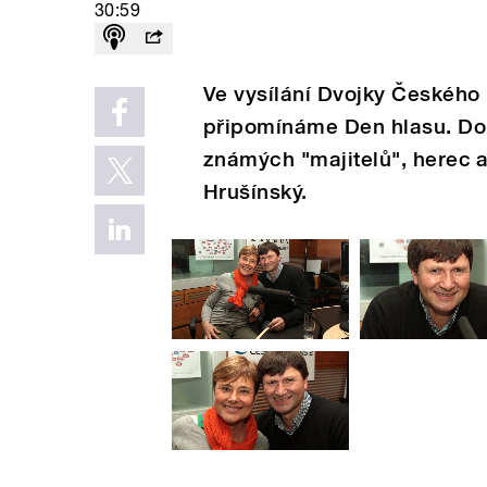
30:59
Ve vysílání Dvojky Českého 
připomínáme Den hlasu. Do s
známých "majitelů", herec a
Hrušínský.