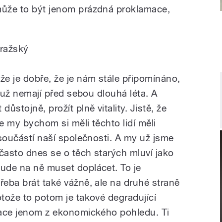
může to být jenom prázdná proklamace,
pražský
že je dobře, že je nám stále připomínáno,
ří už nemají před sebou dlouhá léta. A
ůstojně, prožít plně vitality. Jistě, že
le my bychom si měli těchto lidí měli
í součástí naší společnosti. A my už jsme
e často dnes se o těch starých mluví jako
bude na ně muset doplácet. To je
řeba brát také vážně, ale na druhé straně
otože to potom je takové degradující
erace jenom z ekonomického pohledu. Ti