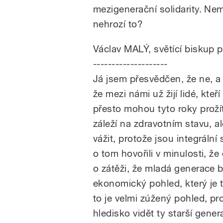
mezigenerační solidarity. Ne
nehrozí to?
Václav MALÝ, světící biskup 
--------------------
Já jsem přesvědčen, že ne, a 
že mezi námi už žijí lidé, kte
přesto mohou tyto roky prožít d
záleží na zdravotním stavu, a
vážit, protože jsou integráln
o tom hovořili v minulosti, ž
o zátěži, že mladá generace 
ekonomický pohled, který je t
to je velmi zúžený pohled, pr
hledisko vidět ty starší gen