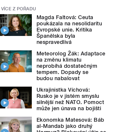
VÍCE Z POŘADU
Magda Faltová: Ceuta
poukázala na nesolidaritu
Evropské unie. Kritika
Španělska byla
nespravedlivá
Meteorolog Žák: Adaptace
na změnu klimatu
neprobíhá dostatečným
tempem. Dopady se
budou nabalovat
Ukrajinistka Víchová:
Rusko je v jistém smyslu
silnější než NATO. Pomoct
může jen únava na bojišti
Ekonomka Matesová: Báb
al-Mandab jako druhý