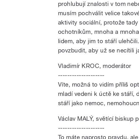
prohlubují znalosti v tom ne
musím pochválit velice takové 
aktivity sociální, protože t
ochotníkům, mnoha a mnoha d
lidem, aby jim to stáří ulehčili
povzbudit, aby už se necítili 
Vladimír KROC, moderátor
--------------------
Víte, možná to vidím příliš op
mladí vedeni k úctě ke stáří, 
stáří jako nemoc, nemohoucno
Václav MALÝ, světící biskup 
--------------------
To máte naprosto pravdu, al