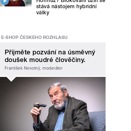
Hormuz? Blokování úžin se
stává nástojem hybridní
války
E-SHOP ČESKÉHO ROZHLASU
Přijměte pozvání na úsměvný
doušek moudré člověčiny.
František Novotný, moderátor