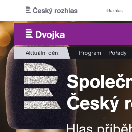
Přejít k hlavnímu obsahu
iRozhlas
Aktuální dění
Program
Pořady