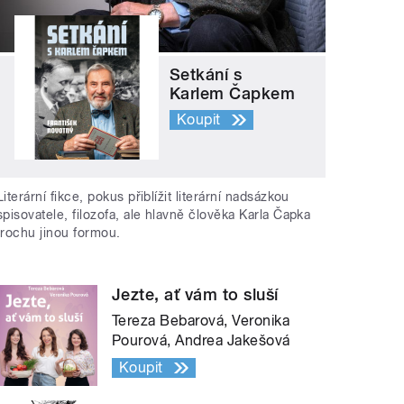
Setkání s
Karlem Čapkem
Koupit
Literární fikce, pokus přiblížit literární nadsázkou
spisovatele, filozofa, ale hlavně člověka Karla Čapka
trochu jinou formou.
Jezte, ať vám to sluší
Tereza Bebarová, Veronika
Pourová, Andrea Jakešová
Koupit