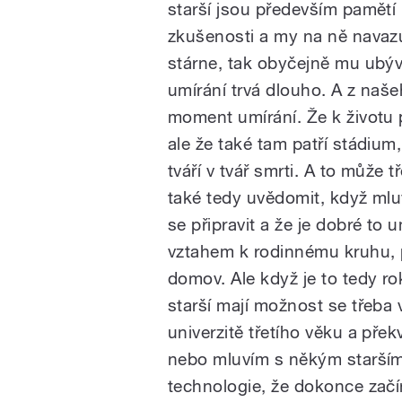
starší jsou především pamětí 
zkušenosti a my na ně navazu
stárne, tak obyčejně mu ubýva
umírání trvá dlouho. A z naše
moment umírání. Že k životu p
ale že také tam patří stádium
tváří v tvář smrti. A to může tř
také tedy uvědomit, když mluv
se připravit a že je dobré to 
vztahem k rodinnému kruhu, 
domov. Ale když je to tedy rok
starší mají možnost se třeba 
univerzitě třetího věku a pře
nebo mluvím s někým starším,
technologie, že dokonce začí