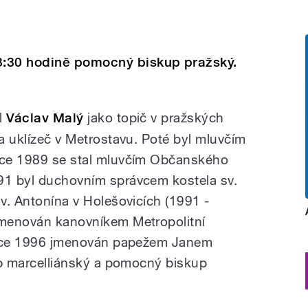
8:30 hodině pomocný biskup pražský.
il
Václav Malý
jako topič v pražských
 a uklízeč v Metrostavu. Poté byl mluvčím
roce 1989 se stal mluvčím Občanského
991 byl duchovním správcem kostela sv.
sv. Antonína v Holešovicích (1991 -
 jmenován kanovníkem Metropolitní
osince 1996 jmenován papežem Janem
kup marcelliánský a pomocný biskup