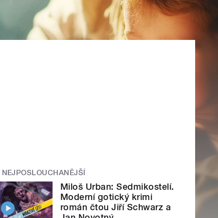
NEJPOSLOUCHANĚJŠÍ
Miloš Urban: Sedmikostelí.
Moderní gotický krimi
román čtou Jiří Schwarz a
Jan Novotný