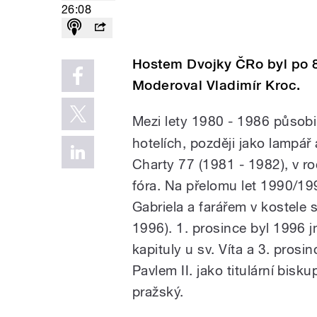
26:08
Hostem Dvojky ČRo byl po 
Moderoval Vladimír Kroc.
Mezi lety 1980 - 1986 působ
hotelích, později jako lampář
Charty 77 (1981 - 1982), v 
fóra. Na přelomu let 1990/1
Gabriela a farářem v kostele 
1996). 1. prosince byl 1996
kapituly u sv. Víta a 3. pr
Pavlem II. jako titulární bis
pražský.