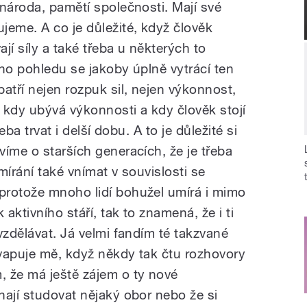
národa, pamětí společnosti. Mají své
jeme. A co je důležité, když člověk
jí síly a také třeba u některých to
ho pohledu se jakoby úplně vytrácí ten
atří nejen rozpuk sil, nejen výkonnost,
, kdy ubývá výkonnosti a kdy člověk stojí
eba trvat i delší dobu. A to je důležité si
íme o starších generacích, že je třeba
umírání také vnímat v souvislosti se
protože mnoho lidí bohužel umírá i mimo
 aktivního stáří, tak to znamená, že i ti
vzdělávat. Já velmi fandím té takzvané
kvapuje mě, když někdy tak čtu rozhovory
 že má ještě zájem o ty nové
nají studovat nějaký obor nebo že si