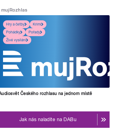
mujRozhlas
Hry a četby
Krimi
Pohádky
Pořady
Živé vysílání
Audiosvět Českého rozhlasu na jednom místě
Jak nás naladíte na DABu