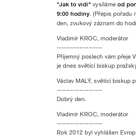
"Jak to vidí"
vysíláme
od pon
9:00 hodiny
. (Přepis pořadu 
den, zvukový záznam do hodin
Vladimír KROC, moderátor
--------------------
Příjemný poslech vám přeje V
je dnes světící biskup pražsk
Václav MALÝ, světící biskup 
--------------------
Dobrý den.
Vladimír KROC, moderátor
--------------------
Rok 2012 byl vyhlášen Evrop