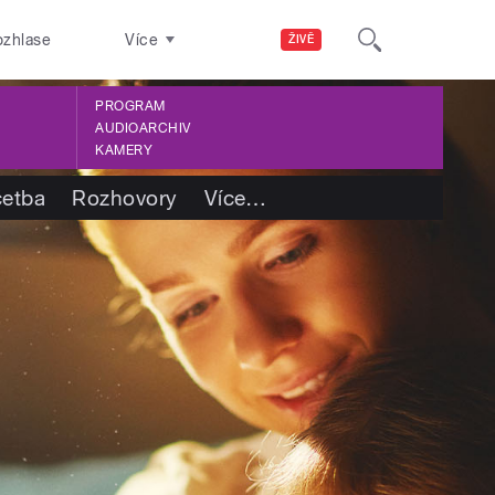
ozhlase
Více
ŽIVĚ
PROGRAM
AUDIOARCHIV
KAMERY
četba
Rozhovory
Více
…