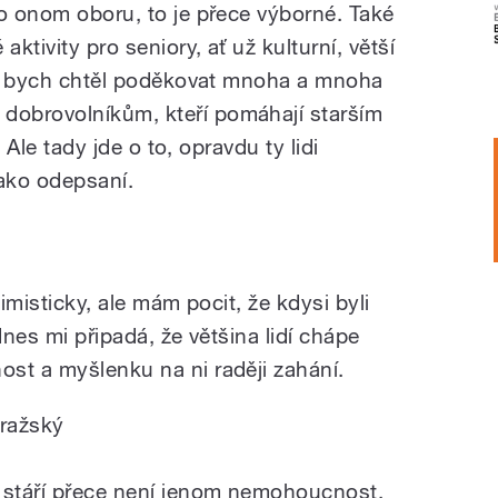
bo onom oboru, to je přece výborné. Také
aktivity pro seniory, ať už kulturní, větší
ady bych chtěl poděkovat mnoha a mnoha
obrovolníkům, kteří pomáhají starším
. Ale tady jde o to, opravdu ty lidi
jako odepsaní.
timisticky, ale mám pocit, že kdysi byli
dnes mi připadá, že většina lidí chápe
st a myšlenku na ni raději zahání.
pražský
e stáří přece není jenom nemohoucnost.