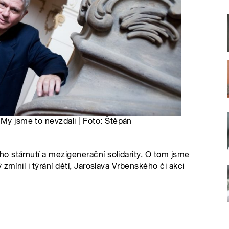
 My jsme to nevzdali | Foto: Štěpán
o stárnutí a mezigenerační solidarity. O tom jsme
zmínil i týrání dětí, Jaroslava Vrbenského či akci