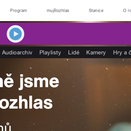
Program
mujRozhlas
Stanice
O r
Audioarchiv
Playlisty
Lidé
Kamery
Hry a 