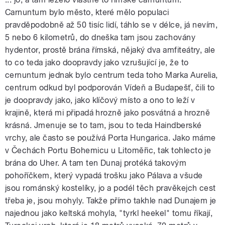
Carnuntum bylo město, které mělo populaci
pravděpodobně až 50 tisíc lidí, táhlo se v délce, já nevím,
5 nebo 6 kilometrů, do dneška tam jsou zachovány
hydentor, prostě brána římská, nějaký dva amfiteátry, ale
to co teda jako doopravdy jako vzrušující je, že to
cernuntum jednak bylo centrum teda toho Marka Aurelia,
centrum odkud byl podporován Vídeň a Budapešť, čili to
je doopravdy jako, jako klíčový místo a ono to leží v
krajině, která mi připadá hrozně jako posvátná a hrozně
krásná. Jmenuje se to tam, jsou to teda Haindberské
vrchy, ale často se používá Porta Hungarica. Jako máme
v Čechách Portu Bohemicu u Litoměřic, tak tohlecto je
brána do Uher. A tam ten Dunaj protéká takovým
pohoříčkem, který vypadá trošku jako Pálava a všude
jsou románský kostelíky, jo a podél těch pravěkejch cest
třeba je, jsou mohyly. Takže přímo takhle nad Dunajem je
najednou jako keltská mohyla, "tyrkl heekel" tomu říkají,