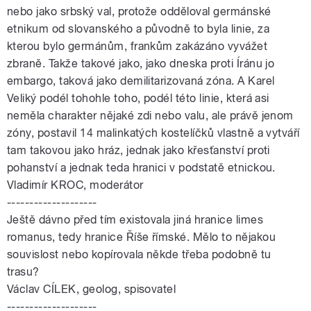
nebo jako srbský val, protože odděloval germánské
etnikum od slovanského a původně to byla linie, za
kterou bylo germánům, frankům zakázáno vyvážet
zbraně. Takže takové jako, jako dneska proti Íránu jo
embargo, taková jako demilitarizovaná zóna. A Karel
Veliký podél tohohle toho, podél této linie, která asi
neměla charakter nějaké zdi nebo valu, ale právě jenom
zóny, postavil 14 malinkatých kostelíčků vlastně a vytváří
tam takovou jako hráz, jednak jako křesťanství proti
pohanství a jednak teda hranici v podstatě etnickou.
Vladimír KROC, moderátor
--------------------
Ještě dávno před tím existovala jiná hranice limes
romanus, tedy hranice Říše římské. Mělo to nějakou
souvislost nebo kopírovala někde třeba podobně tu
trasu?
Václav CÍLEK, geolog, spisovatel
--------------------