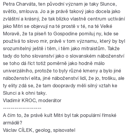
Petra Charváta, ten původní význam je taky Slunce,
světlo, smlouva. Jo a je právě takový jako docela jako
zvláštní a krásný, že tak blízko vlastně centrum uctívání
jako Mitri se objevují na té prostě v té, na té Velké
Moravě, že ta píseň to Gospodine pomiluj ny, kde se
používá to slovo mir, právě v tom významu, který by byl
srozumitelný ještě i těm, i těm jako mitraistům. Takže
tady do toho slovanství jako o slovanském náboženství
se toho dá říct totiž poměrně jako hodně málo
univerzálního, protože to byly různé kmeny a bylo jiné
náboženství elita, jiné náboženství lidí, že jo, trošku, ale
ty elity zdá se, že tam doopravdy měli silný vztah ke
Slunci a k ohni taky.
Vladimír KROC, moderátor
--------------------
A čím to, že právě kult Mitri byl tak populární římské
armádě?
Václav CÍLEK, geolog, spisovatel