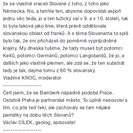
že se vlastně vraceli Slované z toho, z toho jako
Německa. No, a tenhle ten, abysme dopovídali aspoň
jednu věc teda, jo a ten lužický val v 9. a v 10. století, tak
to byla taková jako linie, která právě oddělovala
slovanskou oblast od franků. A s těma Slovanama to spíš
bylo tak, že oni přicházeli do poměrně vyprázdněné
krajiny. My dneska tušíme, že tady museli být potomci
Keltů, potomci Germánů, potomci Langobardů, že jo, a
dalších jako vlastně plemen, ale zdá se, že ten substrát
tady je tak, dejme tomu z 60 % slovanský.
Vladimír KROC, moderátor
--------------------
Četl jsem, že se Bamberk nápadně podobá Praze.
Ostatně Praha je partnerské město. To úplně nesouvisí s
tím, co jste teď řekl, ale zachovaly se tam nějaké
památky na dobu těch Slovanů?
Václav CÍLEK, geolog, spisovatel
--------------------