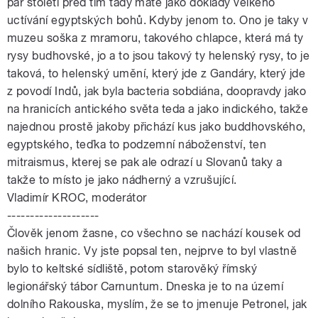
pár století před tím tady máte jako doklady velkého
uctívání egyptských bohů. Kdyby jenom to. Ono je taky v
muzeu soška z mramoru, takového chlapce, která má ty
rysy budhovské, jo a to jsou takový ty helenský rysy, to je
taková, to helenský umění, který jde z Gandáry, který jde
z povodí Indů, jak byla bacteria sobdiána, doopravdy jako
na hranicích antického světa teda a jako indického, takže
najednou prostě jakoby přichází kus jako buddhovského,
egyptského, teďka to podzemní náboženství, ten
mitraismus, kterej se pak ale odrazí u Slovanů taky a
takže to místo je jako nádherný a vzrušující.
Vladimír KROC, moderátor
--------------------
Člověk jenom žasne, co všechno se nachází kousek od
našich hranic. Vy jste popsal ten, nejprve to byl vlastně
bylo to keltské sídliště, potom starověký římský
legionářský tábor Carnuntum. Dneska je to na území
dolního Rakouska, myslím, že se to jmenuje Petronel, jak