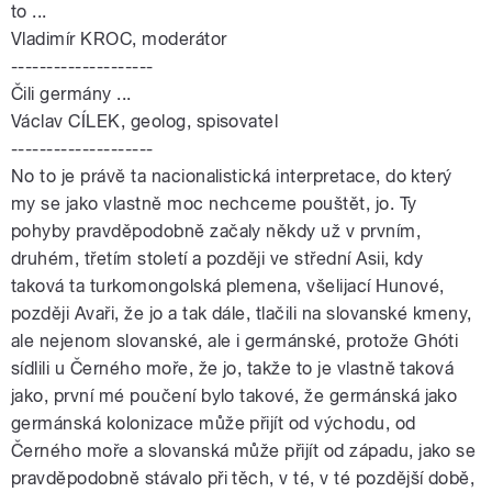
to ...
Vladimír KROC, moderátor
--------------------
Čili germány ...
Václav CÍLEK, geolog, spisovatel
--------------------
No to je právě ta nacionalistická interpretace, do který
my se jako vlastně moc nechceme pouštět, jo. Ty
pohyby pravděpodobně začaly někdy už v prvním,
druhém, třetím století a později ve střední Asii, kdy
taková ta turkomongolská plemena, všelijací Hunové,
později Avaři, že jo a tak dále, tlačili na slovanské kmeny,
ale nejenom slovanské, ale i germánské, protože Ghóti
sídlili u Černého moře, že jo, takže to je vlastně taková
jako, první mé poučení bylo takové, že germánská jako
germánská kolonizace může přijít od východu, od
Černého moře a slovanská může přijít od západu, jako se
pravděpodobně stávalo při těch, v té, v té pozdější době,