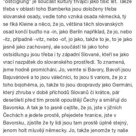
"ostciglung" je součást kultury trvající jako tisíc let. Takže
třeba v oblasti toho Bamberka jsou doloženy třeba
slovanské osady, vedle toho vzniká osada německá, tý
se říká Kleine a něco, že jo, většina těch slovanských
osad končí buďto na -in, jako Berlín například, že jo, nebo
-itz, případně -vitz, nebo -of, jo jako, takže to je, to je jako
jasně jako zachovaný, ale součástí té jako toho
ostsidlungu jsou třeba i ty západní Slované, kteří se jako
vrací nazpátek do slovanského prostředí. To znamená,
jsme hodně promícháni. Jo, vemte si Bavory, Bavoři jsou
Bajuváriové a to jsou válečníci, to jsou ti variors, že jo z
toho bojohéma, jo, takže to jsou doopravdy jako Germáni,
který zhruba v době příchodů Slovanů či krátce, pár
desetiletí před tím prostě opouštějí Čechy a směřují do
Bavorska. A tak je to jasně cejtíte, že jo, jste v jižních
Čechách a jedete prostě, přejedete hranice, jste v
Bavorsku, zjistíte že ty lidi jsou tam prostě úplně stejný,
jenom holt mluvějí německy. Jo, takže jenomže ty naše