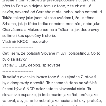
zřejmě v tom 7. století je pravděpodobně víc, přichází
přes to Polsko a dejme tomu z toho, z té oblasti, já
nevím, severně od Černého moře, nebo, nebo odtamtud.
Takže takový jako jsem si zase uvědomil, že i s těma
Srbama, jak je třeba teďka nemáme moc rádi, nebo jako
Charvátama a Makedoncema a Trákama, jak doopravdy
sdílíme i kus společný historie.
Vladimír KROC, moderátor
--------------------
Četl jsem, že polabští Slované mluvili polabštinou. Co to
bylo za jazyk?
Václav CÍLEK, geolog, spisovatel
--------------------
Ta velká slovanská invaze toho 6. a zejména 7. století
byla doopravdy obrovitá. To znamená třeba na většině
území bývalé NDR naleznete ta slovanská sídla. Ta
slovanská expanze, já teda musím jako říct, teďka jako
varovat, aby jsme to nebrali jako nacionalisticky, protože,