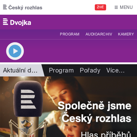
Přejít k hlavnímu obsahu
MENU
ŽIVĚ
PROGRAM
AUDIOARCHIV
KAMERY
Aktuální dění
Program
Pořady
Více
…