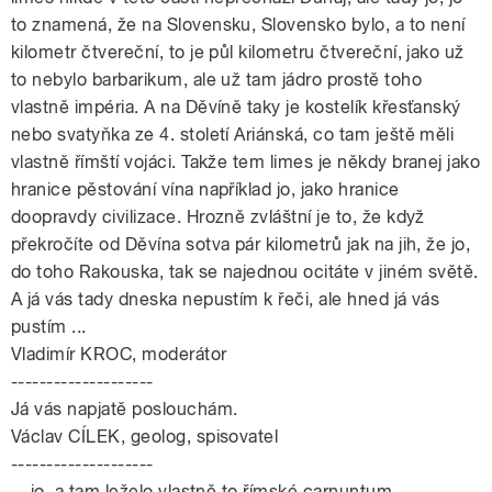
to znamená, že na Slovensku, Slovensko bylo, a to není
kilometr čtvereční, to je půl kilometru čtvereční, jako už
to nebylo barbarikum, ale už tam jádro prostě toho
vlastně impéria. A na Děvíně taky je kostelík křesťanský
nebo svatyňka ze 4. století Ariánská, co tam ještě měli
vlastně římští vojáci. Takže tem limes je někdy branej jako
hranice pěstování vína například jo, jako hranice
doopravdy civilizace. Hrozně zvláštní je to, že když
překročíte od Děvína sotva pár kilometrů jak na jih, že jo,
do toho Rakouska, tak se najednou ocitáte v jiném světě.
A já vás tady dneska nepustím k řeči, ale hned já vás
pustím ...
Vladimír KROC, moderátor
--------------------
Já vás napjatě poslouchám.
Václav CÍLEK, geolog, spisovatel
--------------------
... jo, a tam leželo vlastně to římské carnuntum.