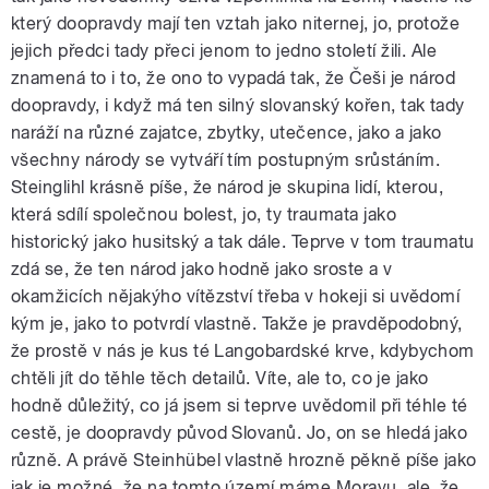
který doopravdy mají ten vztah jako niternej, jo, protože
jejich předci tady přeci jenom to jedno století žili. Ale
znamená to i to, že ono to vypadá tak, že Češi je národ
doopravdy, i když má ten silný slovanský kořen, tak tady
naráží na různé zajatce, zbytky, utečence, jako a jako
všechny národy se vytváří tím postupným srůstáním.
Steinglihl krásně píše, že národ je skupina lidí, kterou,
která sdílí společnou bolest, jo, ty traumata jako
historický jako husitský a tak dále. Teprve v tom traumatu
zdá se, že ten národ jako hodně jako sroste a v
okamžicích nějakýho vítězství třeba v hokeji si uvědomí
kým je, jako to potvrdí vlastně. Takže je pravděpodobný,
že prostě v nás je kus té Langobardské krve, kdybychom
chtěli jít do těhle těch detailů. Víte, ale to, co je jako
hodně důležitý, co já jsem si teprve uvědomil při téhle té
cestě, je doopravdy původ Slovanů. Jo, on se hledá jako
různě. A právě Steinhübel vlastně hrozně pěkně píše jako
jak je možné, že na tomto území máme Moravu, ale, že