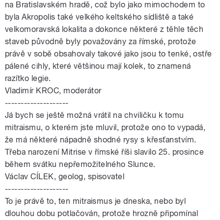
na Bratislavském hradě, což bylo jako mimochodem to
byla Akropolis také velkého keltského sídliště a také
velkomoravská lokalita a dokonce některé z těhle těch
staveb původně byly považovány za římské, protože
právě v sobě obsahovaly takové jako jsou to tenké, ostře
pálené cihly, které většinou mají kolek, to znamená
razítko legie.
Vladimír KROC, moderátor
--------------------
Já bych se ještě možná vrátil na chviličku k tomu
mitraismu, o kterém jste mluvil, protože ono to vypadá,
že má některé nápadně shodné rysy s křesťanstvím.
Třeba narození Mitrise v římské říši slavilo 25. prosince
během svátku nepřemožitelného Slunce.
Václav CÍLEK, geolog, spisovatel
--------------------
To je právě to, ten mitraismus je dneska, nebo byl
dlouhou dobu potlačován, protože hrozně připomínal