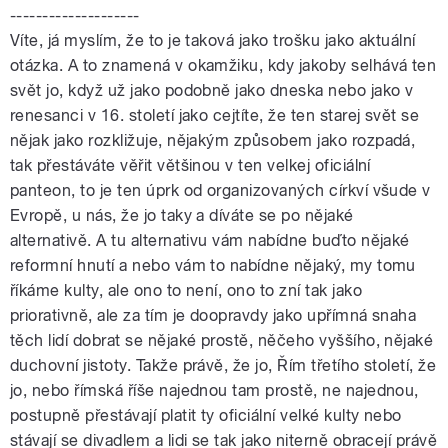
--------------------
Víte, já myslím, že to je taková jako trošku jako aktuální
otázka. A to znamená v okamžiku, kdy jakoby selhává ten
svět jo, když už jako podobně jako dneska nebo jako v
renesanci v 16. století jako cejtíte, že ten starej svět se
nějak jako rozkližuje, nějakým způsobem jako rozpadá,
tak přestáváte věřit většinou v ten velkej oficiální
panteon, to je ten úprk od organizovaných církví všude v
Evropě, u nás, že jo taky a díváte se po nějaké
alternativě. A tu alternativu vám nabídne buďto nějaké
reformní hnutí a nebo vám to nabídne nějaký, my tomu
říkáme kulty, ale ono to není, ono to zní tak jako
priorativně, ale za tím je doopravdy jako upřímná snaha
těch lidí dobrat se nějaké prostě, něčeho vyššího, nějaké
duchovní jistoty. Takže právě, že jo, Řím třetího století, že
jo, nebo římská říše najednou tam prostě, ne najednou,
postupně přestávají platit ty oficiální velké kulty nebo
stávají se divadlem a lidi se tak jako niterně obracejí právě