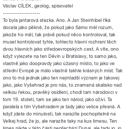
Václav CÍLEK, geolog, spisovatel
--------------------
To byla jantarová stezka. Ano. A Jan Steinhibel říká
docela jako pěkně, že pokud jako Sámo měl rozum,
jakože ho měl, tak právě pokud něco kontroloval, tak
musel kontrolovat tyhle, tohlecto hlavní rozhraní těch
dvou hlavních jako středoevropských cest. A víte, ono
když vylezete na ten Děvín u Bratislavy, to samo jako,
vlastně jako doopravdy jako úžasný místo, to jako ve
střední Evropě je málo vlastně takhle krásných míst. Tak
ono to má jednak jako ten nejmladší význam je takovej
jako, jako Vyšehrad je pro nás, to znamená skalisko nad
velkou řekou, pravěký osídlení, chodí tam národovci v
tom 19. století, tam se jako ten národ, jako oživí. Ta
paralela s tím Vyšehradem je tady jako velice přesná. A
když jdete do minulosti, tak narazíte pochopitelně na
Velkej hrad, že jo, ale narazíte taky na kus limesu. Ten
limes nikde v této části nepřechází Dunaj, ale tady jo, jo