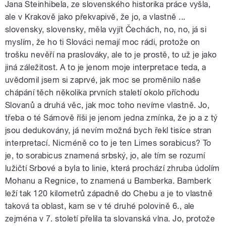
Jana Steinhibela, ze slovenského historika práce vyšla,
ale v Krakově jako překvapivě, že jo, a vlastně ...
slovensky, slovensky, měla vyjít Čechách, no, no, já si
myslím, že ho ti Slováci nemají moc rádi, protože on
trošku nevěří na praslováky, ale to je prostě, to už je jako
jiná záležitost. A to je jenom moje interpretace teda, a
uvědomil jsem si zaprvé, jak moc se proměnilo naše
chápání těch několika prvních staletí okolo příchodu
Slovanů a druhá věc, jak moc toho nevíme vlastně. Jo,
třeba o té Sámově říši je jenom jedna zmínka, že jo a z tý
jsou dedukovány, já nevím možná bych řekl tisíce stran
interpretací. Nicméně co to je ten Limes sorabicus? To
je, to sorabicus znamená srbský, jo, ale tím se rozumí
lužičtí Srbové a byla to linie, která prochází zhruba údolím
Mohanu a Regnice, to znamená u Bamberka. Bamberk
leží tak 120 kilometrů západně do Chebu a je to vlastně
taková ta oblast, kam se v té druhé polovině 6., ale
zejména v 7. století přelila ta slovanská vlna. Jo, protože