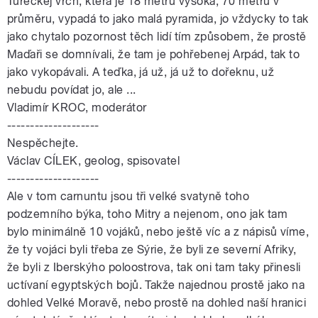
Tureckej vrch, která je 18 metrů vysoká, 70 metrů v
průměru, vypadá to jako malá pyramida, jo vždycky to tak
jako chytalo pozornost těch lidí tím způsobem, že prostě
Maďaři se domnívali, že tam je pohřebenej Arpád, tak to
jako vykopávali. A teďka, já už, já už to dořeknu, už
nebudu povídat jo, ale ...
Vladimír KROC, moderátor
--------------------
Nespěchejte.
Václav CÍLEK, geolog, spisovatel
--------------------
Ale v tom carnuntu jsou tři velké svatyně toho
podzemního býka, toho Mitry a nejenom, ono jak tam
bylo minimálně 10 vojáků, nebo ještě víc a z nápisů víme,
že ty vojáci byli třeba ze Sýrie, že byli ze severní Afriky,
že byli z Iberskýho poloostrova, tak oni tam taky přinesli
uctívaní egyptských bojů. Takže najednou prostě jako na
dohled Velké Moravě, nebo prostě na dohled naší hranici