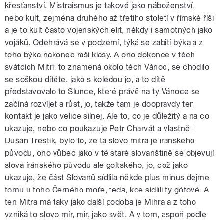
křesťanství. Mistraismus je takové jako náboženství,
nebo kult, zejména druhého až třetího století v římské říši
a je to kult často vojenských elit, někdy i samotných jako
vojáků. Odehrává se v podzemí, týká se zabití býka a z
toho býka nakonec raší klasy. A ono dokonce v těch
svátcích Mitri, to znamená okolo těch Vánoc, se chodilo
se soškou dítěte, jako s koledou jo, a to dítě
představovalo to Slunce, které právě na ty Vánoce se
začíná rozvíjet a růst, jo, takže tam je doopravdy ten
kontakt je jako velice silnej. Ale to, co je důležitý a na co
ukazuje, nebo co poukazuje Petr Charvát a vlastně i
Dušan Třeštík, bylo to, že ta slovo mitra je íránského
původu, ono vůbec jako v té staré slovanštině se objevují
slova íránského původu ale goltského, jo, což jako
ukazuje, že část Slovanů sídlila někde plus minus dejme
tomu u toho Černého moře, teda, kde sídlili ty gótové. A
ten Mitra má taky jako další podoba je Mihra a z toho
vzniká to slovo mír, mir, jako svět. A v tom, aspoň podle