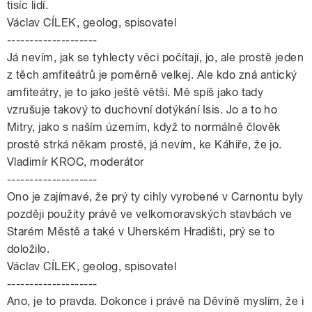
tisíc lidí.
Václav CÍLEK, geolog, spisovatel
--------------------
Já nevím, jak se tyhlecty věci počítají, jo, ale prostě jeden
z těch amfiteátrů je poměrně velkej. Ale kdo zná antický
amfiteátry, je to jako ještě větší. Mě spíš jako tady
vzrušuje takový to duchovní dotýkání Isis. Jo a to ho
Mitry, jako s naším územím, když to normálně člověk
prostě strká někam prostě, já nevím, ke Káhiře, že jo.
Vladimír KROC, moderátor
--------------------
Ono je zajímavé, že prý ty cihly vyrobené v Carnontu byly
později použity právě ve velkomoravských stavbách ve
Starém Městě a také v Uherském Hradišti, prý se to
doložilo.
Václav CÍLEK, geolog, spisovatel
--------------------
Ano, je to pravda. Dokonce i právě na Děvíně myslím, že i