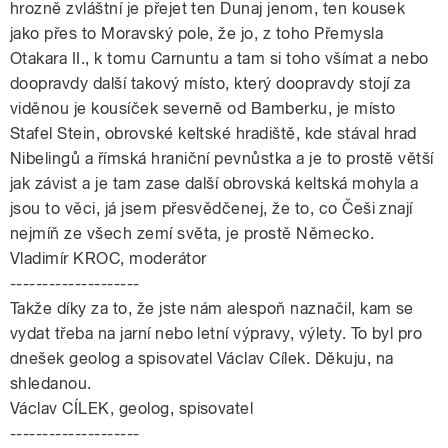
hrozně zvláštní je přejet ten Dunaj jenom, ten kousek
jako přes to Moravský pole, že jo, z toho Přemysla
Otakara II., k tomu Carnuntu a tam si toho všímat a nebo
doopravdy další takový místo, který doopravdy stojí za
viděnou je kousíček severně od Bamberku, je místo
Stafel Stein, obrovské keltské hradiště, kde stával hrad
Nibelingů a římská hraniční pevnůstka a je to prostě větší
jak závist a je tam zase další obrovská keltská mohyla a
jsou to věci, já jsem přesvědčenej, že to, co Češi znají
nejmíň ze všech zemí světa, je prostě Německo.
Vladimír KROC, moderátor
--------------------
Takže díky za to, že jste nám alespoň naznačil, kam se
vydat třeba na jarní nebo letní výpravy, výlety. To byl pro
dnešek geolog a spisovatel Václav Cílek. Děkuju, na
shledanou.
Václav CÍLEK, geolog, spisovatel
--------------------