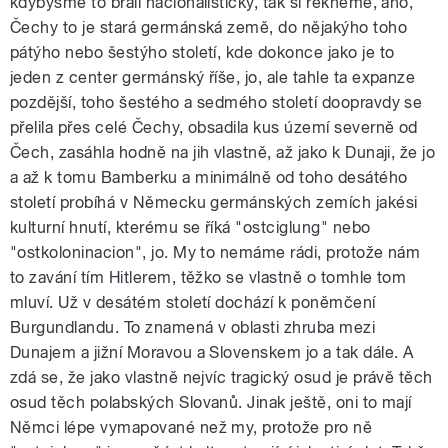
kdybysme to brali nacionalisticky, tak si řekneme, ano,
Čechy to je stará germánská země, do nějakýho toho
pátýho nebo šestýho století, kde dokonce jako je to
jeden z center germánský říše, jo, ale tahle ta expanze
pozdější, toho šestého a sedmého století doopravdy se
přelila přes celé Čechy, obsadila kus území severně od
Čech, zasáhla hodně na jih vlastně, až jako k Dunaji, že jo
a až k tomu Bamberku a minimálně od toho desátého
století probíhá v Německu germánských zemích jakési
kulturní hnutí, kterému se říká "ostciglung" nebo
"ostkoloninacion", jo. My to nemáme rádi, protože nám
to zavání tím Hitlerem, těžko se vlastně o tomhle tom
mluví. Už v desátém století dochází k poněmčení
Burgundlandu. To znamená v oblasti zhruba mezi
Dunajem a jižní Moravou a Slovenskem jo a tak dále. A
zdá se, že jako vlastně nejvíc tragický osud je právě těch
osud těch polabských Slovanů. Jinak ještě, oni to mají
Němci lépe vymapované než my, protože pro ně