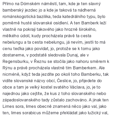
Přímo na Dómském náměstí, tam, kde je ten slavný
bamberský jezdec jo a kde je taková ta nádherná
románskogotická bazilika, teda katedrálního typu, bylo
poměrně husté slovanské osídlení. A ten Bamberk leží
vlastně na pokraji takového jako hrozně širokého,
mělkého údolí, kudy procházela právě ta cesta
nebelungu a ta cesta nebelungu, já nevím, jestli to má
cenu teďka jako povídat, jo, protože se k tomu jako
dostaneme, v podstatě sledovala Dunaj, ale v
Regensburku, v Řeznu se stočila jako nahoru směrem k
Rýnu a právě procházela vlastně tím Bamberkem. Ale
nicméně, když teda jezdíte po okolí toho Bamberku, tak
vidíte slovanské názvy obcí, Česlice, jo, přijedete do
obce a tam je velký kostel svatého Václava, jo, je to
najednou jako cejtíte, že kus z toho slovanského nebo
západoslovanského tady zůstalo zachováno. A jinak ten
Limes sora, limes obecně znamená něco jako val, jako
ten, limes sorabicus můžeme překládat jako lužický val,