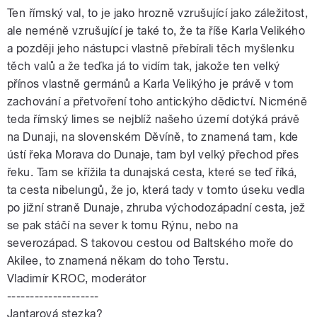
Ten římský val, to je jako hrozně vzrušující jako záležitost,
ale neméně vzrušující je také to, že ta říše Karla Velikého
a později jeho nástupci vlastně přebírali těch myšlenku
těch valů a že teďka já to vidím tak, jakože ten velký
přínos vlastně germánů a Karla Velikýho je právě v tom
zachování a přetvoření toho antickýho dědictví. Nicméně
teda římský limes se nejblíž našeho území dotýká právě
na Dunaji, na slovenském Děvíně, to znamená tam, kde
ústí řeka Morava do Dunaje, tam byl velký přechod přes
řeku. Tam se křížila ta dunajská cesta, které se teď říká,
ta cesta nibelungů, že jo, která tady v tomto úseku vedla
po jižní straně Dunaje, zhruba východozápadní cesta, jež
se pak stáčí na sever k tomu Rýnu, nebo na
severozápad. S takovou cestou od Baltského moře do
Akilee, to znamená někam do toho Terstu.
Vladimír KROC, moderátor
--------------------
Jantarová stezka?