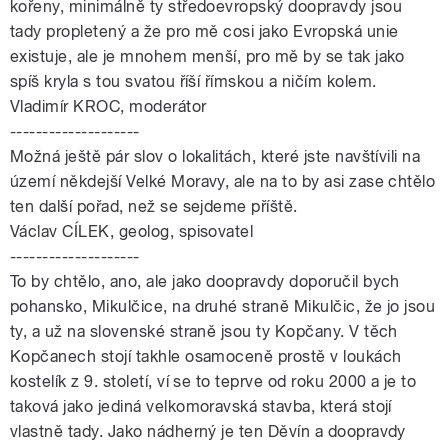
kořeny, minimálně ty středoevropský doopravdy jsou
tady propletený a že pro mě cosi jako Evropská unie
existuje, ale je mnohem menší, pro mě by se tak jako
spíš kryla s tou svatou říší římskou a ničím kolem.
Vladimír KROC, moderátor
--------------------
Možná ještě pár slov o lokalitách, které jste navštívili na
území někdejší Velké Moravy, ale na to by asi zase chtělo
ten další pořad, než se sejdeme příště.
Václav CÍLEK, geolog, spisovatel
--------------------
To by chtělo, ano, ale jako doopravdy doporučil bych
pohansko, Mikulčice, na druhé straně Mikulčic, že jo jsou
ty, a už na slovenské straně jsou ty Kopčany. V těch
Kopčanech stojí takhle osamoceně prostě v loukách
kostelík z 9. století, ví se to teprve od roku 2000 a je to
taková jako jediná velkomoravská stavba, která stojí
vlastně tady. Jako nádherný je ten Děvín a doopravdy