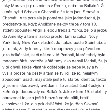
taky Morava je plus minus v Řecku, nebo na Balkáně. Že
u nás byli ti Srbové a Charváti a že tam jsou Srbové a
Charváti. A ta paralela je poměrně jako jednoduchá, jo,
představte si, když Angličané někdy třeba v tom 19.
století opouštějí Anglii a jedou třeba z Yorku, že jo a jedou
do Ameriky a tam si založí prostě, tam si založí Nový
York, tedy New York vlastně. Jo, takže podle Steinhübela
je to tak, že ty kmeny, které doopravdy jsou původem
jako balkánské, sedí někde v té Panonii, která tehdy byla
mnohem širší, protože ještě tady jako nebyli Maďaři, že jo
v té chvíli, takže vlastně odštěpuje ze sebe kusy a ty
vysílá prostě na cesty a tam se ty lidi, že jo, nějakým
způsobem usadí, mají stále ještě tu starou identitu, takže
já jsem si doopravdy uvědomil, že značná část českých
kořenů je doopravdy na Balkáně. Jako v tom 19. století ty
obrozenci to jako ještě hrozně dobře cítili, bratři
Jihoslovani, že jo a pak další část, že jo těch Slovanů,