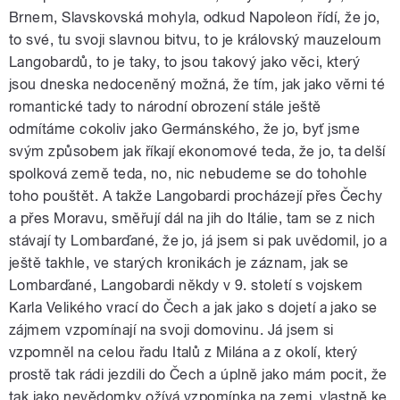
Brnem, Slavskovská mohyla, odkud Napoleon řídí, že jo,
to své, tu svoji slavnou bitvu, to je královský mauzeloum
Langobardů, to je taky, to jsou takový jako věci, který
jsou dneska nedoceněný možná, že tím, jak jako věrni té
romantické tady to národní obrození stále ještě
odmítáme cokoliv jako Germánského, že jo, byť jsme
svým způsobem jak říkají ekonomové teda, že jo, ta delší
spolková země teda, no, nic nebudeme se do tohohle
toho pouštět. A takže Langobardi procházejí přes Čechy
a přes Moravu, směřují dál na jih do Itálie, tam se z nich
stávají ty Lombarďané, že jo, já jsem si pak uvědomil, jo a
ještě takhle, ve starých kronikách je záznam, jak se
Lombarďané, Langobardi někdy v 9. století s vojskem
Karla Velikého vrací do Čech a jak jako s dojetí a jako se
zájmem vzpomínají na svoji domovinu. Já jsem si
vzpomněl na celou řadu Italů z Milána a z okolí, který
prostě tak rádi jezdili do Čech a úplně jako mám pocit, že
tak jako nevědomky ožívá vzpomínka na zemi, vlastně ke