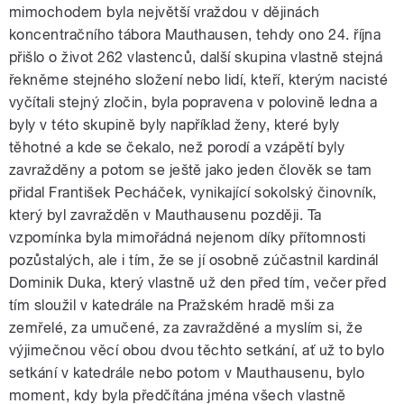
mimochodem byla největší vraždou v dějinách
koncentračního tábora Mauthausen, tehdy ono 24. října
přišlo o život 262 vlastenců, další skupina vlastně stejná
řekněme stejného složení nebo lidí, kteří, kterým nacisté
vyčítali stejný zločin, byla popravena v polovině ledna a
byly v této skupině byly například ženy, které byly
těhotné a kde se čekalo, než porodí a vzápětí byly
zavražděny a potom se ještě jako jeden člověk se tam
přidal František Pecháček, vynikající sokolský činovník,
který byl zavražděn v Mauthausenu později. Ta
vzpomínka byla mimořádná nejenom díky přítomnosti
pozůstalých, ale i tím, že se jí osobně zúčastnil kardinál
Dominik Duka, který vlastně už den před tím, večer před
tím sloužil v katedrále na Pražském hradě mši za
zemřelé, za umučené, za zavražděné a myslím si, že
výjimečnou věcí obou dvou těchto setkání, ať už to bylo
setkání v katedrále nebo potom v Mauthausenu, bylo
moment, kdy byla předčítána jména všech vlastně