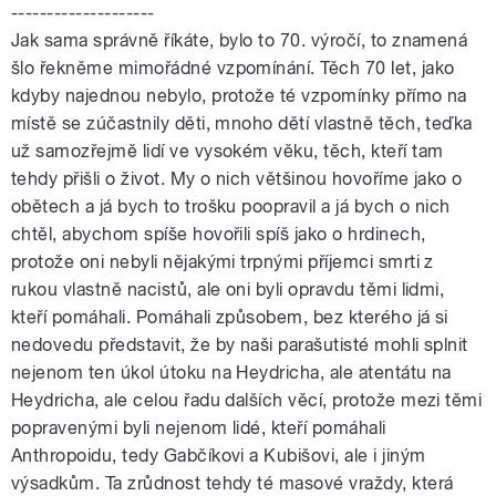
--------------------
Jak sama správně říkáte, bylo to 70. výročí, to znamená
šlo řekněme mimořádné vzpomínání. Těch 70 let, jako
kdyby najednou nebylo, protože té vzpomínky přímo na
místě se zúčastnily děti, mnoho dětí vlastně těch, teďka
už samozřejmě lidí ve vysokém věku, těch, kteří tam
tehdy přišli o život. My o nich většinou hovoříme jako o
obětech a já bych to trošku poopravil a já bych o nich
chtěl, abychom spíše hovořili spíš jako o hrdinech,
protože oni nebyli nějakými trpnými příjemci smrti z
rukou vlastně nacistů, ale oni byli opravdu těmi lidmi,
kteří pomáhali. Pomáhali způsobem, bez kterého já si
nedovedu představit, že by naši parašutisté mohli splnit
nejenom ten úkol útoku na Heydricha, ale atentátu na
Heydricha, ale celou řadu dalších věcí, protože mezi těmi
popravenými byli nejenom lidé, kteří pomáhali
Anthropoidu, tedy Gabčíkovi a Kubišovi, ale i jiným
výsadkům. Ta zrůdnost tehdy té masové vraždy, která