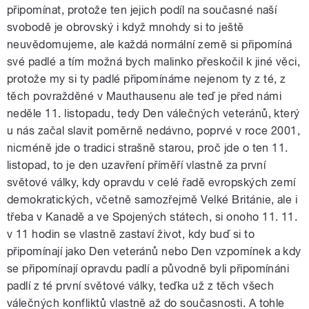
připomínat, protože ten jejich podíl na současné naší
svobodě je obrovský i když mnohdy si to ještě
neuvědomujeme, ale každá normální země si připomíná
své padlé a tím možná bych malinko přeskočil k jiné věci,
protože my si ty padlé připomínáme nejenom ty z té, z
těch povražděné v Mauthausenu ale teď je před námi
neděle 11. listopadu, tedy Den válečných veteránů, který
u nás začal slavit poměrně nedávno, poprvé v roce 2001,
nicméně jde o tradici strašně starou, proč jde o ten 11.
listopad, to je den uzavření příměří vlastně za první
světové války, kdy opravdu v celé řadě evropských zemí
demokratických, včetně samozřejmě Velké Británie, ale i
třeba v Kanadě a ve Spojených státech, si onoho 11. 11.
v 11 hodin se vlastně zastaví život, kdy buď si to
připomínají jako Den veteránů nebo Den vzpomínek a kdy
se připomínají opravdu padlí a původně byli připomínáni
padlí z té první světové války, teďka už z těch všech
válečných konfliktů vlastně až do současnosti. A tohle