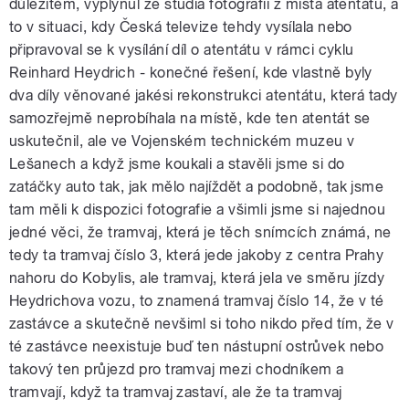
důležitém, vyplynul ze studia fotografií z místa atentátu, a
to v situaci, kdy Česká televize tehdy vysílala nebo
připravoval se k vysílání díl o atentátu v rámci cyklu
Reinhard Heydrich - konečné řešení, kde vlastně byly
dva díly věnované jakési rekonstrukci atentátu, která tady
samozřejmě neprobíhala na místě, kde ten atentát se
uskutečnil, ale ve Vojenském technickém muzeu v
Lešanech a když jsme koukali a stavěli jsme si do
zatáčky auto tak, jak mělo najíždět a podobně, tak jsme
tam měli k dispozici fotografie a všimli jsme si najednou
jedné věci, že tramvaj, která je těch snímcích známá, ne
tedy ta tramvaj číslo 3, která jede jakoby z centra Prahy
nahoru do Kobylis, ale tramvaj, která jela ve směru jízdy
Heydrichova vozu, to znamená tramvaj číslo 14, že v té
zastávce a skutečně nevšiml si toho nikdo před tím, že v
té zastávce neexistuje buď ten nástupní ostrůvek nebo
takový ten průjezd pro tramvaj mezi chodníkem a
tramvají, když ta tramvaj zastaví, ale že ta tramvaj