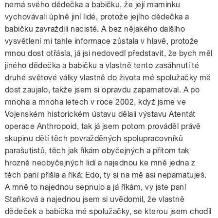
nemá svého dědečka a babičku, že její maminku
vychovávali úplně jiní lidé, protože jejího dědečka a
babičku zavraždili nacisté. A bez nějakého dalšího
vysvětlení mi tahle informace zůstala v hlavě, protože
mnou dost otřásla, já jsi nedovedl představit, že bych měl
jiného dědečka a babičku a vlastně tento zasáhnutí té
druhé světové války vlastně do života mé spolužačky mě
dost zaujalo, takže jsem si opravdu zapamatoval. A po
mnoha a mnoha letech v roce 2002, když jsme ve
Vojenském historickém ústavu dělali výstavu Atentát
operace Anthropoid, tak já jsem potom prováděl právě
skupinu dětí těch povražděných spolupracovníků
parašutistů, těch jak říkám obyčejných a přitom tak
hrozně neobyčejných lidí a najednou ke mně jedna z
těch paní přišla a říká: Edo, ty si na mě asi nepamatuješ.
A mně to najednou sepnulo a já říkám, vy jste paní
Staňková a najednou jsem si uvědomil, že vlastně
dědeček a babička mé spolužačky, se kterou jsem chodil