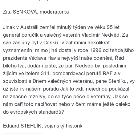
Zita SENKOVÁ, moderátorka
--------------------
Jinak v Austrálii zemřel minulý týden ve věku 95 let
generál poručík a válečný veterán Vladimír Nedvěd. Za
své zásluhy byl v Česku i v zahraničí několikrát
vyznamenán, mimo jiné dostal v roce 1996 od tehdejšího
prezidenta Václava Havla nejvyšší naše ocenění, Řád
bílého lva, dodám ještě, že pan Nedvěd byl posledním
žijícím velitelem 311. bombardovací perutě RAF a v
souvislosti s Dnem válečných veteránu, pane Stehlíku, vy
už jste i v našem pořadu Jak to vidí, nejednou poukázal
na značné rezervy, co se týče péče o veterány. Jak se
nám daří toto naplňovat nebo v čem máme ještě daleko
do evropských standardů?
Eduard STEHLÍK, vojenský historik
--------------------