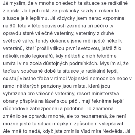
Já myslím, že v mnoha ohledech ta situace se radikálně
zlepšila. Já bych řekl, že prakticky každým rokem ta
situace je k lepšímu. Já vždycky jsem nerad vzpomínal
na 90. léta v této souvislosti zejména při péči o ty
opravdu staré válečné veterány, veterány z druhé
světové války, tehdy dokonce jsme měli ještě několik
veteránů, kteří prošli válkou první světovou, ještě žilo
několik málo legionářů, kdy někteří z nich řekněme
umírali v ne zcela důstojných podmínkách. Myslím si, že
teďka v současné době ta situace je radikálně lepší,
existují vlastně třeba v rámci Vojenské nemocnice nebo v
rámci některých penziony jsou místa, která jsou
vyhrazena pro válečné veterány, resort ministerstva
obrany přispívá na lázeňskou péči, mají řekněme lepší
důchodové zabezpečení a podobně. To znamená
změnilo se opravdu mnohé, ale to neznamená, že není
možné ještě tu situaci nějakým způsobem vylepšovat.
Ale mně to nedá, když jste zmínila Vladimíra Nedvěda. Já