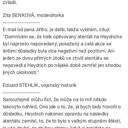
zvládli.
Zita SENKOVÁ, moderátorka
--------------------
E-mail od pana Jiřího, je delší, takže vybírám, cituji:
"Domnívám se, že tolik opěvovaný atentát na Heydricha
byl naprosto nepovedený, pokažený a celá akce se
širšími důsledky byla více negativní než pozitivní. Ani
jeden ze dvou přímých útoků ve chvíli atentátu se
nepovedl a Heydrich po nějaké době zemřel jen shodou
jiných okolností."
Eduard STEHLÍK, vojenský historik
--------------------
Samozřejmě můžu říct, že může na to mít někdo
takovýto náhled. Ono jde o to, že, já bych tady hovořil o
důsledku, Heydrich nakonec opravdu na následky
atentátu zemřel, to, že to bylo s velkým stupněm štěstí,