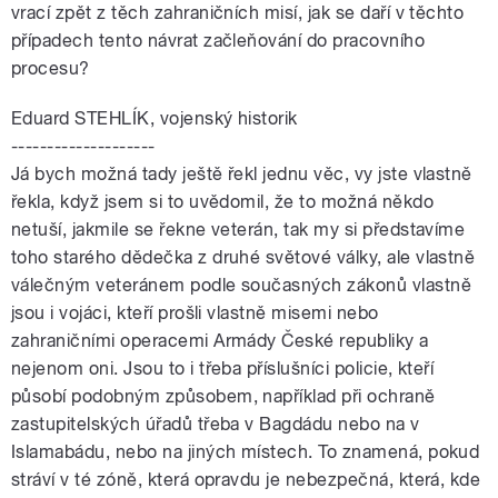
vrací zpět z těch zahraničních misí, jak se daří v těchto
případech tento návrat začleňování do pracovního
procesu?
Eduard STEHLÍK, vojenský historik
--------------------
Já bych možná tady ještě řekl jednu věc, vy jste vlastně
řekla, když jsem si to uvědomil, že to možná někdo
netuší, jakmile se řekne veterán, tak my si představíme
toho starého dědečka z druhé světové války, ale vlastně
válečným veteránem podle současných zákonů vlastně
jsou i vojáci, kteří prošli vlastně misemi nebo
zahraničními operacemi Armády České republiky a
nejenom oni. Jsou to i třeba příslušníci policie, kteří
působí podobným způsobem, například při ochraně
zastupitelských úřadů třeba v Bagdádu nebo na v
Islamabádu, nebo na jiných místech. To znamená, pokud
stráví v té zóně, která opravdu je nebezpečná, která, kde