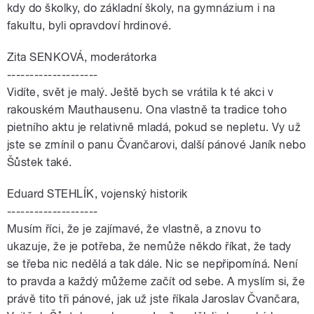
kdy do školky, do základní školy, na gymnázium i na
fakultu, byli opravdoví hrdinové.
Zita SENKOVÁ, moderátorka
--------------------
Vidíte, svět je malý. Ještě bych se vrátila k té akci v
rakouském Mauthausenu. Ona vlastně ta tradice toho
pietního aktu je relativně mladá, pokud se nepletu. Vy už
jste se zmínil o panu Čvančarovi, další pánové Janík nebo
Šůstek také.
Eduard STEHLÍK, vojenský historik
--------------------
Musím říci, že je zajímavé, že vlastně, a znovu to
ukazuje, že je potřeba, že nemůže někdo říkat, že tady
se třeba nic nedělá a tak dále. Nic se nepřipomíná. Není
to pravda a každý můžeme začít od sebe. A myslím si, že
právě tito tři pánové, jak už jste říkala Jaroslav Čvančara,