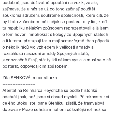
podobně, jsou doživotně upoutáni na vozík, za ale,
zajímavé, že u nás se už do toho začínají pouštět i
soukromá sdružení, soukromé společnosti, které cítí, že
by tímto způsobem měli nějak se postarat o ty lidi, kteří
tu republiku nějakým způsobem reprezentovali a já jsem
o tom hovořil mnohokrát s kolegy ze Spojených státech
a ti k tomu přistupují tak a mají samozřejmě těch případů
o několik řádů víc vzhledem k velikosti armády a
rozsáhlosti nasazení armády Spojených států,
jednoznačně říkají, stát ty lidi někam vyslal a musí se o ně
postarat, odpovídajícím způsobem.
Zita SENKOVÁ, moderátorka
--------------------
Atentát na Reinharda Heydricha se podle historiků
odehrál jinak, než jsme si dosud mysleli. Při rekonstrukci
celého útoku jste, pane Stehlíku, zjistili, že tramvajová
doprava v Praze sehrála mnohem důležitější roli než se