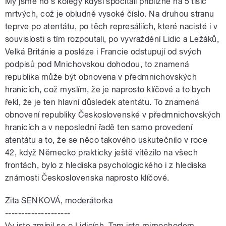
My jsme ho s kolegy kdysi spočítali přibližně na 5 tisíc
mrtvých, což je obludně vysoké číslo. Na druhou stranu
teprve po atentátu, po těch represáliích, které nacisté i v
souvislosti s tím rozpoutali, po vyvraždění Lidic a Ležáků,
Velká Británie a posléze i Francie odstupují od svých
podpisů pod Mnichovskou dohodou, to znamená
republika může být obnovena v předmnichovských
hranicích, což myslím, že je naprosto klíčové a to bych
řekl, že je ten hlavní důsledek atentátu. To znamená
obnovení republiky Československé v předmnichovských
hranicích a v neposlední řadě ten samo provedení
atentátu a to, že se něco takového uskutečnilo v roce
42, když Německo prakticky ještě vítězilo na všech
frontách, bylo z hlediska psychologického i z hlediska
známosti Československa naprosto klíčové.
Zita SENKOVÁ, moderátorka
--------------------
Vy jste zmínil se o Lidicích. Tam jste mimochodem