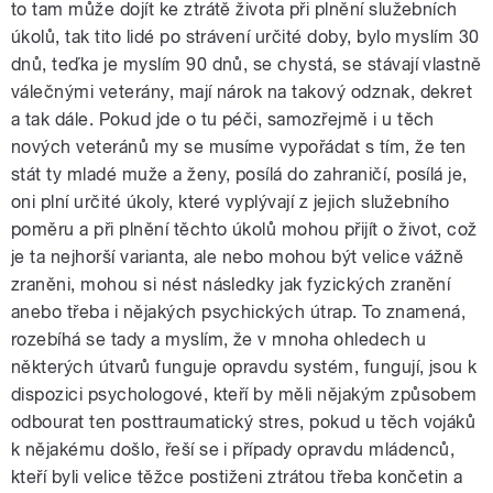
to tam může dojít ke ztrátě života při plnění služebních
úkolů, tak tito lidé po strávení určité doby, bylo myslím 30
dnů, teďka je myslím 90 dnů, se chystá, se stávají vlastně
válečnými veterány, mají nárok na takový odznak, dekret
a tak dále. Pokud jde o tu péči, samozřejmě i u těch
nových veteránů my se musíme vypořádat s tím, že ten
stát ty mladé muže a ženy, posílá do zahraničí, posílá je,
oni plní určité úkoly, které vyplývají z jejich služebního
poměru a při plnění těchto úkolů mohou přijít o život, což
je ta nejhorší varianta, ale nebo mohou být velice vážně
zraněni, mohou si nést následky jak fyzických zranění
anebo třeba i nějakých psychických útrap. To znamená,
rozebíhá se tady a myslím, že v mnoha ohledech u
některých útvarů funguje opravdu systém, fungují, jsou k
dispozici psychologové, kteří by měli nějakým způsobem
odbourat ten posttraumatický stres, pokud u těch vojáků
k nějakému došlo, řeší se i případy opravdu mládenců,
kteří byli velice těžce postiženi ztrátou třeba končetin a