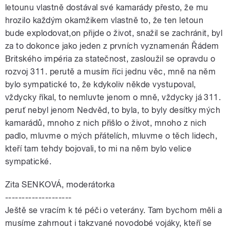
letounu vlastně dostával své kamarády přesto, že mu
hrozilo každým okamžikem vlastně to, že ten letoun
bude explodovat,on přijde o život, snažil se zachránit, byl
za to dokonce jako jeden z prvních vyznamenán Řádem
Britského impéria za statečnost, zasloužil se opravdu o
rozvoj 311. perutě a musím říci jednu věc, mně na něm
bylo sympatické to, že kdykoliv někde vystupoval,
vždycky říkal, to nemluvte jenom o mně, vždycky já 311.
peruť nebyl jenom Nedvěd, to byla, to byly desítky mých
kamarádů, mnoho z nich přišlo o život, mnoho z nich
padlo, mluvme o mých přátelích, mluvme o těch lidech,
kteří tam tehdy bojovali, to mi na něm bylo velice
sympatické.
Zita SENKOVÁ, moderátorka
--------------------
Ještě se vracím k té péči o veterány. Tam bychom měli a
musíme zahrnout i takzvané novodobé vojáky, kteří se