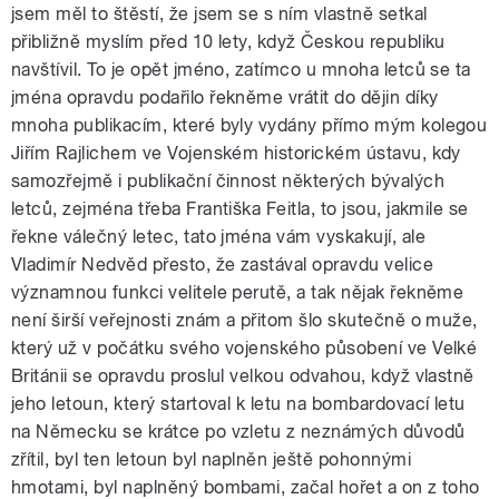
jsem měl to štěstí, že jsem se s ním vlastně setkal
přibližně myslím před 10 lety, když Českou republiku
navštívil. To je opět jméno, zatímco u mnoha letců se ta
jména opravdu podařilo řekněme vrátit do dějin díky
mnoha publikacím, které byly vydány přímo mým kolegou
Jiřím Rajlichem ve Vojenském historickém ústavu, kdy
samozřejmě i publikační činnost některých bývalých
letců, zejména třeba Františka Feitla, to jsou, jakmile se
řekne válečný letec, tato jména vám vyskakují, ale
Vladimír Nedvěd přesto, že zastával opravdu velice
významnou funkci velitele perutě, a tak nějak řekněme
není širší veřejnosti znám a přitom šlo skutečně o muže,
který už v počátku svého vojenského působení ve Velké
Británii se opravdu proslul velkou odvahou, když vlastně
jeho letoun, který startoval k letu na bombardovací letu
na Německu se krátce po vzletu z neznámých důvodů
zřítil, byl ten letoun byl naplněn ještě pohonnými
hmotami, byl naplněný bombami, začal hořet a on z toho