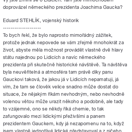
doprovázel německého prezidenta Joachima Gaucka?
Eduard STEHLÍK, vojenský historik
--------------------
To bych řekl, že bylo naprosto mimořádný zážitek,
protože jednak nepovede se vám zřejmě mnohokrát za
život, abyste měla možnost provádět vlastně dvě hlavy
státu najednou po Lidicích a navíc německého
prezidenta při skutečně historické návštěvě. Ta návštěva
byla neuvěřitelná a atmosféra tam právě díky panu
Gauckovi taková, že jakou já v Lidicích nepamatuji, já
vím, že tam se člověk velice snadno může dostat do
situace, že nějakým říkám nevhodným, nebo nevhodně
volenou větou může urazit někoho a podobně, ale tady
to vzájemné, ono se někdy říká chemie, to tak
zafungovalo mezi lidickými přeživšími a panem
prezidentem Gauckem, kdy já nezapomenu na to, když
jsem vlastně jednotlivé lidické představoval a z ničeho