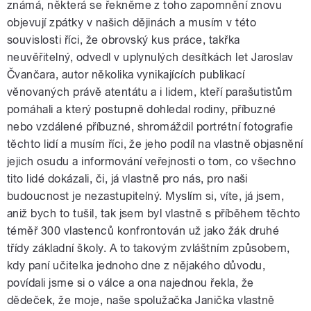
známá, některá se řekněme z toho zapomnění znovu
objevují zpátky v našich dějinách a musím v této
souvislosti říci, že obrovský kus práce, takřka
neuvěřitelný, odvedl v uplynulých desítkách let Jaroslav
Čvančara, autor několika vynikajících publikací
věnovaných právě atentátu a i lidem, kteří parašutistům
pomáhali a který postupně dohledal rodiny, příbuzné
nebo vzdálené příbuzné, shromáždil portrétní fotografie
těchto lidí a musím říci, že jeho podíl na vlastně objasnění
jejich osudu a informování veřejnosti o tom, co všechno
tito lidé dokázali, či, já vlastně pro nás, pro naši
budoucnost je nezastupitelný. Myslím si, víte, já jsem,
aniž bych to tušil, tak jsem byl vlastně s příběhem těchto
téměř 300 vlastenců konfrontován už jako žák druhé
třídy základní školy. A to takovým zvláštním způsobem,
kdy paní učitelka jednoho dne z nějakého důvodu,
povídali jsme si o válce a ona najednou řekla, že
dědeček, že moje, naše spolužačka Janička vlastně