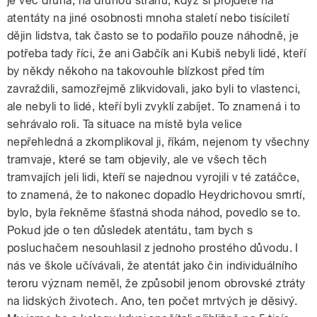
je věc druhá, na druhou stranu, když si projdete na
atentáty na jiné osobnosti mnoha staletí nebo tisíciletí
dějin lidstva, tak často se to podařilo pouze náhodně, je
potřeba tady říci, že ani Gabčík ani Kubiš nebyli lidé, kteří
by někdy někoho na takovouhle blízkost před tím
zavraždili, samozřejmě zlikvidovali, jako byli to vlastenci,
ale nebyli to lidé, kteří byli zvyklí zabíjet. To znamená i to
sehrávalo roli. Ta situace na místě byla velice
nepřehledná a zkomplikoval ji, říkám, nejenom ty všechny
tramvaje, které se tam objevily, ale ve všech těch
tramvajích jeli lidi, kteří se najednou vyrojili v té zatáčce,
to znamená, že to nakonec dopadlo Heydrichovou smrtí,
bylo, byla řekněme šťastná shoda náhod, povedlo se to.
Pokud jde o ten důsledek atentátu, tam bych s
posluchačem nesouhlasil z jednoho prostého důvodu. I
nás ve škole učívávali, že atentát jako čin individuálního
teroru význam neměl, že způsobil jenom obrovské ztráty
na lidských životech. Ano, ten počet mrtvých je děsivý.