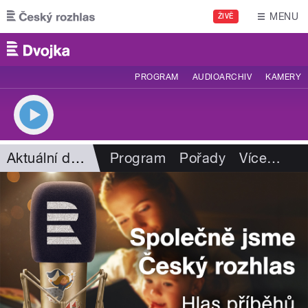
Přejít k hlavnímu obsahu
MENU
ŽIVĚ
PROGRAM
AUDIOARCHIV
KAMERY
Aktuální dění
Program
Pořady
Více
…