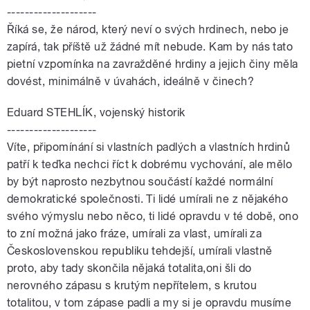
--------------------
Říká se, že národ, který neví o svých hrdinech, nebo je
zapírá, tak příště už žádné mít nebude. Kam by nás tato
pietní vzpomínka na zavražděné hrdiny a jejich činy měla
dovést, minimálně v úvahách, ideálně v činech?
Eduard STEHLÍK, vojenský historik
--------------------
Víte, připomínání si vlastních padlých a vlastních hrdinů
patří k teďka nechci říct k dobrému vychování, ale mělo
by být naprosto nezbytnou součástí každé normální
demokratické společnosti. Ti lidé umírali ne z nějakého
svého výmyslu nebo něco, ti lidé opravdu v té době, ono
to zní možná jako fráze, umírali za vlast, umírali za
Československou republiku tehdejší, umírali vlastně
proto, aby tady skončila nějaká totalita,oni šli do
nerovného zápasu s krutým nepřítelem, s krutou
totalitou, v tom zápase padli a my si je opravdu musíme