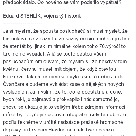
předpokládalo. Co nového se vám podařilo vypátrat?
Eduard STEHLÍK, vojenský historik
--------------------
Já si myslím, že spousta posluchačů si musí myslet, že
historikové se zbláznili a že každý měsíc přicházejí s tím,
že atentát byl jinak, minimálně kolem toho 70.výročí to
tak mohlo vypadat. A já se touto cestou všem
posluchačům omlouvám, že myslím si, že někdy v tom
květnu, červnu museli mít dojem, že když otevřou
konzervu, tak na ně odněkud vykouknu já nebo Jarda
Čvančara a budeme vykládat zase o nějakých nových
výsledcích. Já myslím, že to, co je podstatné a co je,
bych řekl, je zajímavé a překvapilo i nás samotné je,
znovu se ukazuje jako velkým třeba zdrojem informací
může být obyčejná dobová fotografie, celý ten objev o
podílu řekněme v určité nadsázce pražské hromadné
dopravy na likvidaci Heydricha a řekl bych docela