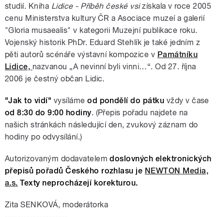
studií. Kniha
Lidice - Příběh české vsi
získala v roce 2005
cenu Ministerstva kultury ČR a Asociace muzeí a galerií
"Gloria musaealis" v kategorii Muzejní publikace roku.
Vojenský historik PhDr. Eduard Stehlík je také jedním z
pěti autorů scénáře výstavní kompozice v
Památníku
Lidice,
nazvanou „A nevinní byli vinni…“. Od 27. října
2006 je čestný občan Lidic.
"Jak to vidí"
vysíláme
od pondělí do pátku
vždy v čase
od 8:30 do 9:00 hodiny
. (Přepis pořadu najdete na
našich stránkách následující den, zvukový záznam do
hodiny po odvysílání.)
Autorizovaným dodavatelem
doslovných elektronických
přepisů pořadů Českého rozhlasu je
NEWTON Media,
a.s.
Texty neprocházejí korekturou.
Zita SENKOVÁ, moderátorka
--------------------