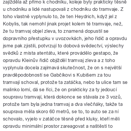
zajížděla až přímo k chodníku, koleje byly prakticky těsně
u chodníku a lidé nastupovali z chodníku do tramvaje. Z
toho vlastně vyplynulo to, že ten Heydrich, když jel z
Kobylis, tak nemohl jinak projet kolem té tramvaje, než,
že tu tramvaj objel zleva, to znamená dopustil se
dopravního přestupku v uvozovkách, jeho řidič a opravdu
jsme pak zjistili, potvrzují to dobová svědectví, výslechy
svědků z místa atentátu, které provádělo gestapo, že
opravdu Kleinův řidič objížděl tramvaj zleva a z toho
vyplynula docela zajímavá skutečnost, že on s největší
pravděpodobností se Gabčíkovi s Kubišem za tou
tramvají schoval, protože ta zatáčka, nebo ta ulice tam se
malinko lomí, dá se říci, že on prakticky za ty jedoucí
soupravu tramvají, která dokonce se stávala ze 3 vozů,
protože tam byla jedna tramvaj a dva vlečňáky, takže ta
souprava měla skoro 60 metrů, se to, to auto se za ní
schovalo, vyjelo v zatáčce těsně před kluky, kteří měli
opravdu minimální prostor zareagovat a naštěstí to