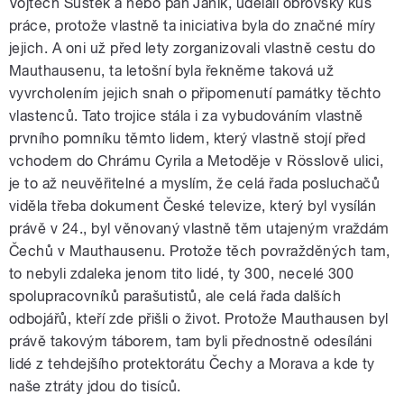
Vojtěch Šůstek a nebo pan Janík, udělali obrovský kus
práce, protože vlastně ta iniciativa byla do značné míry
jejich. A oni už před lety zorganizovali vlastně cestu do
Mauthausenu, ta letošní byla řekněme taková už
vyvrcholením jejich snah o připomenutí památky těchto
vlastenců. Tato trojice stála i za vybudováním vlastně
prvního pomníku těmto lidem, který vlastně stojí před
vchodem do Chrámu Cyrila a Metoděje v Rösslově ulici,
je to až neuvěřitelné a myslím, že celá řada posluchačů
viděla třeba dokument České televize, který byl vysílán
právě v 24., byl věnovaný vlastně těm utajeným vraždám
Čechů v Mauthausenu. Protože těch povražděných tam,
to nebyli zdaleka jenom tito lidé, ty 300, necelé 300
spolupracovníků parašutistů, ale celá řada dalších
odbojářů, kteří zde přišli o život. Protože Mauthausen byl
právě takovým táborem, tam byli přednostně odesíláni
lidé z tehdejšího protektorátu Čechy a Morava a kde ty
naše ztráty jdou do tisíců.