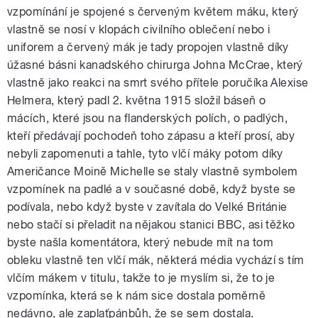
vzpomínání je spojené s červeným květem máku, který
vlastně se nosí v klopách civilního oblečení nebo i
uniforem a červený mák je tady propojen vlastně díky
úžasné básni kanadského chirurga Johna McCrae, který
vlastně jako reakci na smrt svého přítele poručíka Alexise
Helmera, který padl 2. května 1915 složil báseň o
mácích, které jsou na flanderských polích, o padlých,
kteří předávají pochodeň toho zápasu a kteří prosí, aby
nebyli zapomenuti a tahle, tyto vlčí máky potom díky
Američance Moině Michelle se staly vlastně symbolem
vzpomínek na padlé a v současné době, když byste se
podívala, nebo když byste v zavítala do Velké Británie
nebo stačí si přeladit na nějakou stanici BBC, asi těžko
byste našla komentátora, který nebude mít na tom
obleku vlastně ten vlčí mák, některá média vychází s tím
vlčím mákem v titulu, takže to je myslím si, že to je
vzpomínka, která se k nám sice dostala poměrně
nedávno, ale zaplaťpánbůh, že se sem dostala.