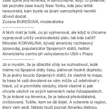
zase úplně jiná Amerika. A samozřejmě, když to přeletíte,
tak poznáte zase kouty New Yorku, kde jsou letitě
newyorská, kam byste se jinam samozřejmě neměli
důvod dostat.
Zuzana BUREŠOVÁ, moderátorka
--------------------
A těch míst je tolik, co jsi vyjmenoval, ale když si chceme
vypracovat určitý cestovatelský plán, tak kde začít?
Miroslav KONVALINA, bývalý americký rozhlasový
zpravodaj, popularizátor Spojených států, ředitel
Amerického centra při velvyslanectví USA v Praze
--------------------
Já si myslím, že je důležité vždy se rozhodnout, kolik
máme na Spojené státy času, plánovat hodně dopředu.
To je jedno kouzlo Spojených států, že vlastně ta mapa,
ta trasa té vaší dovolené se vám může už odehrávat v
hlavě, už si promítáte obrázky, které vlastně si pak
chcete ukotvit ve svých kamerách nebo fotoaparátech.
To je krásné na Americe, že je taková předvídatelná,
civilizovaná. Tušíte, kam se dá dojet. A vyberete si region,
který vám sedí. Někdo touží poznat Ameriku klidnou,