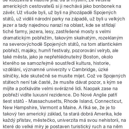
amerických cestovatelů si ji nechává jako bonbonek na
závěr. Už všude byli, už byli na jihozápadě Spojených
států, už viděli národní parky na západě, už byli u velkých
jezer a tady najednou narazí na oblast, kde se střídají
tiché farmy, jezera, lesy, zastřešené mosty s velmi
dramatickým pobřežím, takovým skalnatým, rozeklaným
na severovýchodě Spojených států, na tom atlantickém
pobřeží, majáky, humří festivaly, pozorování velryb, ale
také města, jako je nepřehlédnutelný Boston, okolo
kterého se samozřejmě soustředí kultura, historie,
vzdělání, významné univerzity v Cambridge, úzké
silničky, kde skutečně se musíte míjet. Což ve Spojených
státech není tak časté, že musíte dávat pozor, s kým se
míjíte a potkáváte velmi svérázné lidi. Naopak zase na
pobřeží vidíte luxusní rezidence. Do Nové Anglie patří
šest států - Massachusetts, Rhode Island, Connecticut,
New Hampshire, Vermont a Maine. A říká se, že je to
takový ten americký základ, ta stará dobrá Amerika, kde
každý přístav, městečko, univerzita má svou nehistorii, na
které do velké míry je postaven turistický ruch a na něm