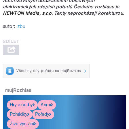
Autorizovaným dodavatelem doslovných
elektronických přepisů pořadů Českého rozhlasu je
NEWTON Media, s.r.o.
Texty neprocházejí korekturou.
autor:
zbu
Všechny díly pořadu na mujRozhlas
mujRozhlas
Hry a četby
Krimi
Pohádky
Pořady
Živé vysílání