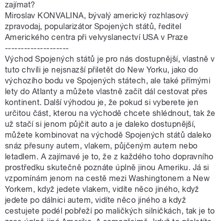
zajímat?
Miroslav KONVALINA, bývalý americký rozhlasový
zpravodaj, popularizátor Spojených států, ředitel
Amerického centra při velvyslanectví USA v Praze
--------------------
Východ Spojených států je pro nás dostupnější, vlastně v
tuto chvíli je nejsnazší přiletět do New Yorku, jako do
výchozího bodu ve Spojených státech, ale také přímými
lety do Atlanty a můžete vlastně začít dál cestovat přes
kontinent. Další výhodou je, že pokud si vyberete jen
určitou část, kterou na východě chcete shlédnout, tak že
už stačí si jenom půjčit auto a je daleko dostupnější,
můžete kombinovat na východě Spojených států daleko
snáz přesuny autem, vlakem, půjčeným autem nebo
letadlem. A zajímavé je to, že z každého toho dopravního
prostředku skutečně poznáte úplně jinou Ameriku. Já si
vzpomínám jenom na cestě mezi Washingtonem a New
Yorkem, když jedete vlakem, vidíte něco jiného, když
jedete po dálnici autem, vidíte něco jiného a když
cestujete podél pobřeží po maličkých silničkách, tak je to