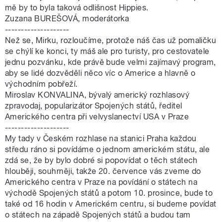
mě by to byla taková odlišnost Hippies.
Zuzana BUREŠOVÁ, moderátorka
--------------------
Než se, Mirku, rozloučíme, protože náš čas už pomaličku
se chýlí ke konci, ty máš ale pro turisty, pro cestovatele
jednu pozvánku, kde právě bude velmi zajímavý program,
aby se lidé dozvěděli něco víc o Americe a hlavně o
východním pobřeží.
Miroslav KONVALINA, bývalý americký rozhlasový
zpravodaj, popularizátor Spojených států, ředitel
Amerického centra při velvyslanectví USA v Praze
--------------------
My tady v Českém rozhlase na stanici Praha každou
středu ráno si povídáme o jednom americkém státu, ale
zdá se, že by bylo dobré si popovídat o těch státech
hlouběji, souhrněji, takže 20. července vás zveme do
Amerického centra v Praze na povídání o státech na
východě Spojených států a potom 10. prosince, bude to
také od 16 hodin v Americkém centru, si budeme povídat
o státech na západě Spojených států a budou tam