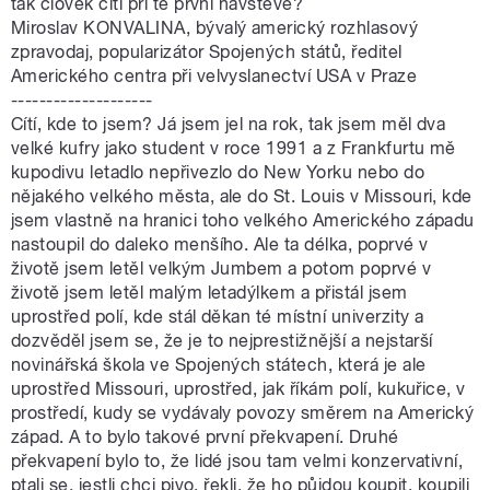
tak člověk cítí při té první návštěvě?
Miroslav KONVALINA, bývalý americký rozhlasový
zpravodaj, popularizátor Spojených států, ředitel
Amerického centra při velvyslanectví USA v Praze
--------------------
Cítí, kde to jsem? Já jsem jel na rok, tak jsem měl dva
velké kufry jako student v roce 1991 a z Frankfurtu mě
kupodivu letadlo nepřivezlo do New Yorku nebo do
nějakého velkého města, ale do St. Louis v Missouri, kde
jsem vlastně na hranici toho velkého Amerického západu
nastoupil do daleko menšího. Ale ta délka, poprvé v
životě jsem letěl velkým Jumbem a potom poprvé v
životě jsem letěl malým letadýlkem a přistál jsem
uprostřed polí, kde stál děkan té místní univerzity a
dozvěděl jsem se, že je to nejprestižnější a nejstarší
novinářská škola ve Spojených státech, která je ale
uprostřed Missouri, uprostřed, jak říkám polí, kukuřice, v
prostředí, kudy se vydávaly povozy směrem na Americký
západ. A to bylo takové první překvapení. Druhé
překvapení bylo to, že lidé jsou tam velmi konzervativní,
ptali se, jestli chci pivo, řekli, že ho půjdou koupit, koupili