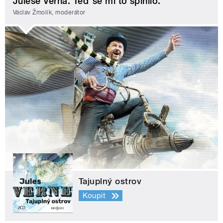
Julese Verna. Teď se mi to splnilo.
Václav Žmolík, moderátor
Tajuplný ostrov
Koupit