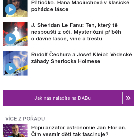
Pětiočko. Hana Maciuchová v klasické
pohádce lásce
J. Sheridan Le Fanu: Ten, který tě
nespouští z očí. Mysteriózní příběh
o dávné lásce, vině a trestu
Rudolf Čechura a Josef Kleibl: Vědecké
záhady Sherlocka Holmese
Jak nás naladíte na DABu
VÍCE Z POŘADU
Popularizátor astronomie Jan Florian.
Čím vesmír děti tak fascinuje?