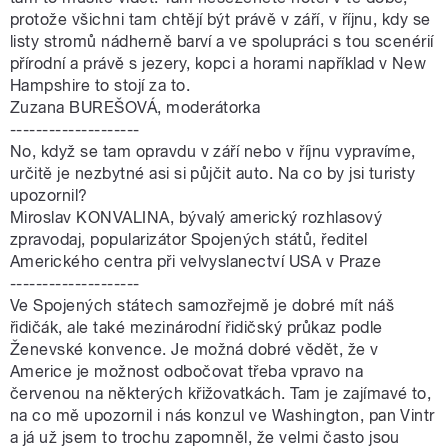
protože všichni tam chtějí být právě v září, v říjnu, kdy se
listy stromů nádherně barví a ve spolupráci s tou scenérií
přírodní a právě s jezery, kopci a horami například v New
Hampshire to stojí za to.
Zuzana BUREŠOVÁ, moderátorka
--------------------
No, když se tam opravdu v září nebo v říjnu vypravíme,
určitě je nezbytné asi si půjčit auto. Na co by jsi turisty
upozornil?
Miroslav KONVALINA, bývalý americký rozhlasový
zpravodaj, popularizátor Spojených států, ředitel
Amerického centra při velvyslanectví USA v Praze
--------------------
Ve Spojených státech samozřejmě je dobré mít náš
řidičák, ale také mezinárodní řidičský průkaz podle
Ženevské konvence. Je možná dobré vědět, že v
Americe je možnost odbočovat třeba vpravo na
červenou na některých křižovatkách. Tam je zajímavé to,
na co mě upozornil i nás konzul ve Washington, pan Vintr
a já už jsem to trochu zapomněl, že velmi často jsou