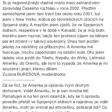
To je nejprestižnější vlastně místo mezi zahraničními
zpravodaji Českého rozhlasu v roce 2002. Předtím
samozřejmě jsem tam trávil čas okolo roku 2001, byl
jsem v New Yorku, krátce po teroristických útocích na
Spojené státy. A mezitím jsem zjistili, že ve Spojených
státech, respektive v té době v Kanadě, že je můj bratr,
kterého jsem neznal, takže ten profesní zájem se během
pár let změnil i v takový soukromý. Dnes tam jezdím
jakoby na návštěvy za příbuznými. A Amerika mě
fascinuje, trochu zapomínám na ostatní svět. Dřív jsem
daleko více jezdit do Tibetu, Nepálu, do Afriky, Latinské
Ameriky, do Orientu, ale nyní to vypadá, že Amerika je mi
souzena i prací, kterou dělám.
Zuzana BUREŠOVÁ, moderátorka
--------------------
Dá se říct, že Amerika je opravdu tvým druhým
domovem. Vidět Ameriku, to je sen mnoha lidí.
Pamatuješ si na ten první okamžik, kdy se ti opravdu
povedlo přistát ve Spojených státech a najednou jsi viděl
Ameriku, mohl jsi vnímat její atmosféru, potkávat lidi? Co