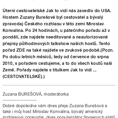
Úterní cestovatelské Jak to vidí nás zavedlo do USA.
Hostem Zuzany Burešové byl cestovatel a bývalý
zpravodaj Českého rozhlasu v této zemi Miroslav
Konvalina. Po 24 hodinách, u pátečního pořadu až v
pondělí, zde najdete needitované a neautorizované
přepisy půlhodinových talkshow našich hostů. Tento
pořad ZDE na také najdete ve zvukové podobě.(Pozn.
Po dobu letních měsíců, tedy od července do srpna
2010, s pořadem cestujeme, a to do všech koutů naší
Země. Pořady najdete s titulkem Jak to vidí ...
(CESTOVATELSKÉ).)
Zuzana BUREŠOVÁ, moderátorka
--------------------
Dobré dopoledne vám dnes přeje Zuzana Burešová a
také i můj host Miroslav Konvalina, bývalý americký
rozhlasový zpravodaj, dnes popularizátor Spojených států