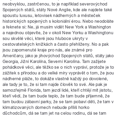
neobvyklou, zastrčenou, to je například severovýchod
Spojených států, státy Nové Anglie, kde ale najdete také
spoustu luxusu, letovisek nádherných a městeček
historických spojených s koloniální érou. Nebo neodoláte
a řeknete si: Ne, já musím vidět New York a Washington
a najednou objevíte, že v okolí New Yorku a Washingtonu
sou skvělé věci, které jsou hluboce ukryty v
cestovatelských knížkách a často přehlíženy. No a pak
jsou zapomenuté kraje pro nás, ale známé pro
Američany, jako je jihovýchod Spojených států, státy jako
Georgia, Jižní Karolína, Severní Karolína. Tam zažijete
pohádkové věci, ale těžko se o nich vypráví, protože je to
zážitek s přírodou a do velké míry vyprávět o tom, že jsou
nádherné pláže, to dokáže vlastně každý po dovolené,
ale tady je to, že si tam najde člověk to své. Ale pak je
samozřejmě Florida, tam jezdí lidé, kteří chtějí mít jistotu,
kteří vědí, že tam bude teplo, že tam bude příjemně, že
tam budou zábavní parky, že se tam pobaví děti, že tam v
klimatizovaných domech nebude příliš horko
důchodcům, dá se tam jet na celou rodinu, dá se tam