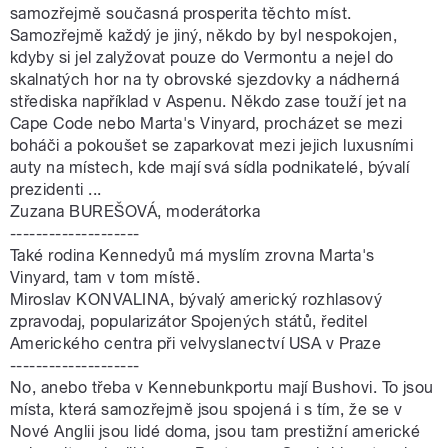
samozřejmě současná prosperita těchto míst.
Samozřejmě každý je jiný, někdo by byl nespokojen,
kdyby si jel zalyžovat pouze do Vermontu a nejel do
skalnatých hor na ty obrovské sjezdovky a nádherná
střediska například v Aspenu. Někdo zase touží jet na
Cape Code nebo Marta's Vinyard, procházet se mezi
boháči a pokoušet se zaparkovat mezi jejich luxusními
auty na místech, kde mají svá sídla podnikatelé, bývalí
prezidenti ...
Zuzana BUREŠOVÁ, moderátorka
--------------------
Také rodina Kennedyů má myslím zrovna Marta's
Vinyard, tam v tom místě.
Miroslav KONVALINA, bývalý americký rozhlasový
zpravodaj, popularizátor Spojených států, ředitel
Amerického centra při velvyslanectví USA v Praze
--------------------
No, anebo třeba v Kennebunkportu mají Bushovi. To jsou
místa, která samozřejmě jsou spojená i s tím, že se v
Nové Anglii jsou lidé doma, jsou tam prestižní americké