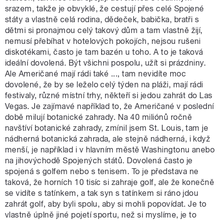
srazem, takže je obvyklé, že cestují přes celé Spojené
státy a vlastně celá rodina, dědeček, babička, bratři s
dětmi si pronajmou celý takový dům a tam vlastně žijí,
nemusí přebíhat v hotelových pokojích, nejsou rušeni
diskotékami, často je tam bazén u toho. A to je taková
ideální dovolená. Být všichni pospolu, užít si prázdniny.
Ale Američané mají rádi také ..., tam nevidíte moc
dovolené, že by se leželo celý týden na pláži, mají rádi
festivaly, různé místní trhy, někteří si jedou zahrát do Las
Vegas. Je zajímavé například to, že Američané v poslední
době milují botanické zahrady. Na 40 miliónů ročně
navštíví botanické zahrady, zmínil jsem St. Louis, tam je
nádherná botanická zahrada, ale stejně nádherná, i když
menší, je například i v hlavním městě Washingtonu anebo
na jihovýchodě Spojených států. Dovolená často je
spojená s golfem nebo s tenisem. To je představa ne
taková, že horních 10 tisíc si zahraje golf, ale že konečně
se vidíte s tatínkem, a tak syn s tatínkem si ráno jdou
zahrát golf, aby byli spolu, aby si mohli popovídat. Je to
vlastně úplně jiné pojetí sportu, než si myslíme, je to