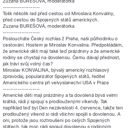
Zuzana BUREŠOVÁ, moderátorka
--------------------
Tolik několik rad před cestou od Miroslava Konvaliny,
před cestou do Spojených států amerických.
Zuzana BUREŠOVÁ, moderátorka
--------------------
Posloucháte Český rozhlas 2 Praha, naši půlhodinku o
cestování. Hostem je Miroslav Konvalina. Předpokládám,
že americké děti mají také teď prázdniny a že americké
rodiny se chystají na dovolenou. Čemu dávají přednost,
jak tráví svůj volný čas?
Miroslav KONVALINA, bývalý americký rozhlasový
zpravodaj, popularizátor Spojených států, ředitel
Amerického centra při velvyslanectví USA v Praze
--------------------
Americké děti mají prázdniny a ta dovolená bývá velmi
krátká, rádi ji spojují s prodlouženými víkendy. Tak
například teď byl Den nezávislosti 4. července, takže ten
prodloužený víkend si rádi všichni spojili s dovolenou. A
oni, protože jsou roztroušeni po celých Spojených
státech, tak moc rádi spojují dovolenou s rodinným