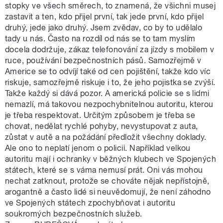
stopky ve všech směrech, to znamená, že všichni musej
zastavit a ten, kdo přijel první, tak jede první, kdo přijel
druhý, jede jako druhý. Jsem zvědav, co by to udělalo
tady u nás. Často na rozdíl od nás se to tam myslím
docela dodržuje, zákaz telefonování za jízdy s mobilem v
ruce, používání bezpečnostních pásů. Samozřejmě v
Americe se to odvíjí také od cen pojištění, takže kdo víc
riskuje, samozřejmě riskuje i to, že jeho pojistka se zvýší.
Takže každý si dává pozor. A americká policie se s lidmi
nemazlí, má takovou nezpochybnitelnou autoritu, kterou
je třeba respektovat. Určitým způsobem je třeba se
chovat, nedělat rychlé pohyby, nevystupovat z auta,
zůstat v autě a na požádání předložit všechny doklady.
Ale ono to neplatí jenom o policii. Například velkou
autoritu mají i ochranky v běžných klubech ve Spojených
státech, které se s váma nemusí prát. Oni vás mohou
nechat zatknout, protože se chováte nějak nepřístojně,
arogantně a často lidé si neuvědomují, že není záhodno
ve Spojených státech zpochybňovat i autoritu
soukromých bezpečnostních služeb.