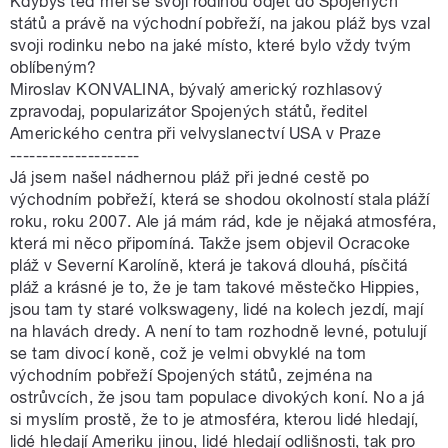
Kdybys teď měl se svojí rodinou odjet do Spojených
států a právě na východní pobřeží, na jakou pláž bys vzal
svoji rodinku nebo na jaké místo, které bylo vždy tvým
oblíbeným?
Miroslav KONVALINA, bývalý americký rozhlasový
zpravodaj, popularizátor Spojených států, ředitel
Amerického centra při velvyslanectví USA v Praze
--------------------
Já jsem našel nádhernou pláž při jedné cestě po
východním pobřeží, která se shodou okolností stala pláží
roku, roku 2007. Ale já mám rád, kde je nějaká atmosféra,
která mi něco připomíná. Takže jsem objevil Ocracoke
pláž v Severní Karolíně, která je taková dlouhá, písčitá
pláž a krásné je to, že je tam takové městečko Hippies,
jsou tam ty staré volkswageny, lidé na kolech jezdí, mají
na hlavách dredy. A není to tam rozhodně levné, potulují
se tam divocí koně, což je velmi obvyklé na tom
východním pobřeží Spojených států, zejména na
ostrůvcích, že jsou tam populace divokých koní. No a já
si myslím prostě, že to je atmosféra, kterou lidé hledají,
lidé hledají Ameriku jinou, lidé hledají odlišnosti, tak pro