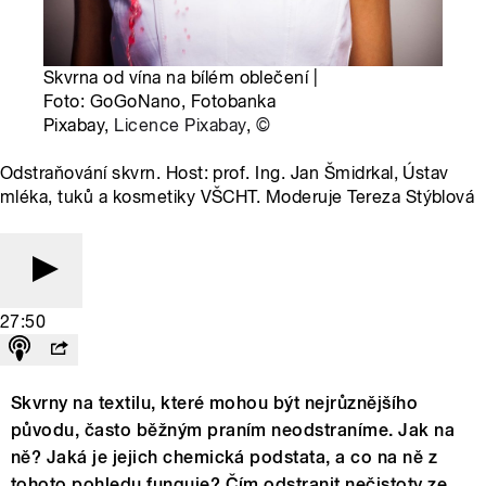
Skvrna od vína na bílém oblečení |
Foto: GoGoNano, Fotobanka
Pixabay,
Licence Pixabay
,
©
Odstraňování skvrn. Host: prof. Ing. Jan Šmidrkal, Ústav
mléka, tuků a kosmetiky VŠCHT. Moderuje Tereza Stýblová
27:50
Skvrny na textilu, které mohou být nejrůznějšího
původu, často běžným praním neodstraníme. Jak na
ně? Jaká je jejich chemická podstata, a co na ně z
tohoto pohledu funguje? Čím odstranit nečistoty ze