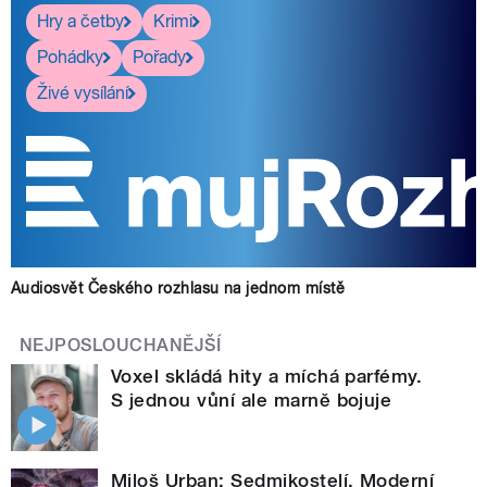
Hry a četby
Krimi
Pohádky
Pořady
Živé vysílání
Audiosvět Českého rozhlasu na jednom místě
NEJPOSLOUCHANĚJŠÍ
Voxel skládá hity a míchá parfémy.
S jednou vůní ale marně bojuje
Miloš Urban: Sedmikostelí. Moderní