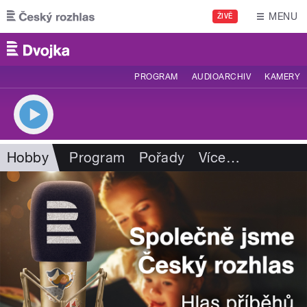
Přejít k hlavnímu obsahu
MENU
ŽIVĚ
PROGRAM
AUDIOARCHIV
KAMERY
Hobby
Program
Pořady
Více
…