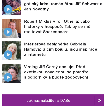
gotický krimi román čtou Jiří Schwarz a
Jan Novotný
Robert Mikluš v roli Othella: Jako
historky v hospodě. Tak by se měl
recitovat Shakespeare
Interiérová designérka Gabriela
Hámová: S čím bojuju, jsou inspirace
z internetu
Virolog Jiří Černý apeluje: Před
exotickou dovolenou se poraďte
s odborníky a buďte zodpovědní
Jak nás naladíte na DABu