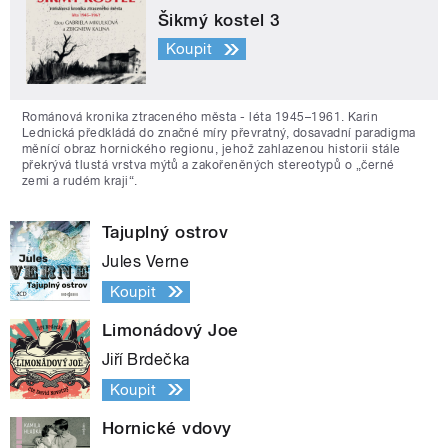
Šikmý kostel 3
Koupit
Románová kronika ztraceného města - léta 1945–1961. Karin
Lednická předkládá do značné míry převratný, dosavadní paradigma
měnící obraz hornického regionu, jehož zahlazenou historii stále
překrývá tlustá vrstva mýtů a zakořeněných stereotypů o „černé
zemi a rudém kraji“.
Tajuplný ostrov
Jules Verne
Koupit
Limonádový Joe
Jiří Brdečka
Koupit
Hornické vdovy