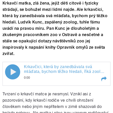
Krkavčí matka, zlá žena, jejíž děti citově i fyzicky
strádají, se bohužel mezi lidmi najde. Ale krkavčici,
která by zanedbávala svá mláďata, bychom prý těžko
hledali. Ludvík Kunc, zapálený zoolog, tuhle fámu
uvádí na pravou míru. Pan Kunc je dlouholetým a
zkušeným pracovníkem zoo v Ostravě a nesčetné a
stále se opakující dotazy návštěvníků zoo jej
inspirovaly k napsání knihy Opravník omylů ze světa
zvířat.
Krkavčici, která by zanedbávala svá
mláďata, bychom těžko hledali, říká zoolog
Ludvík Kunc ( Periskop, Milena Lukavská).
0:00
Play /
Krkavčici, která by zanedbávala svá mláďata, bychom těžko hledali, říká zoolog Ludvík Kunc ( Periskop, Milena Lukavská).
Tvrzení o krkavčí matce je nesmysl. Vznikl asi z
pozorování, kdy krkavčí rodiče ve chvíli ohrožení
člověkem nebo jiným nepřítelem v zimě shazovali do
hnízda potravu. Ale matka i otec jsou vzorem rodičovství.