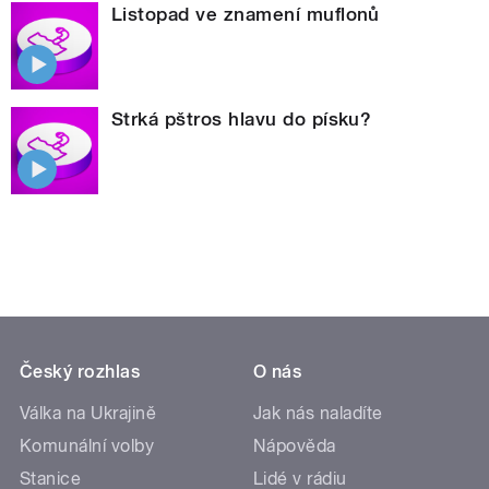
Listopad ve znamení muflonů
Strká pštros hlavu do písku?
Český rozhlas
O nás
Válka na Ukrajině
Jak nás naladíte
Komunální volby
Nápověda
Stanice
Lidé v rádiu