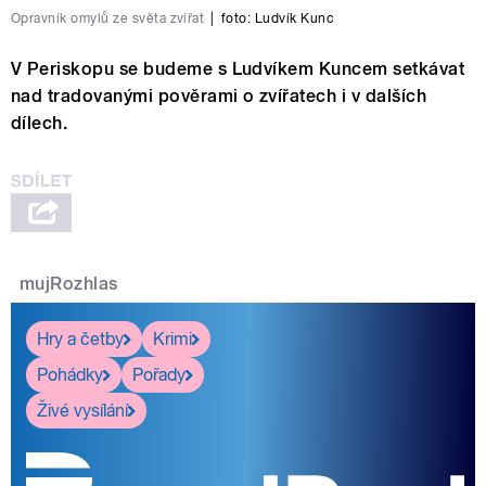
Opravník omylů ze světa zvířat
|
foto:
Ludvík Kunc
V Periskopu se budeme s Ludvíkem Kuncem setkávat
nad tradovanými pověrami o zvířatech i v dalších
dílech.
mujRozhlas
Hry a četby
Krimi
Pohádky
Pořady
Živé vysílání