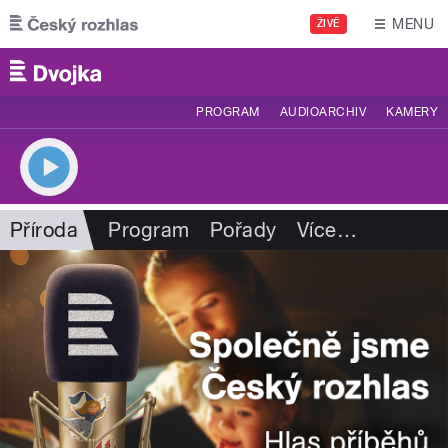
Přejít k hlavnímu obsahu
MENU
ŽIVĚ
PROGRAM
AUDIOARCHIV
KAMERY
Příroda
Program
Pořady
Více
…