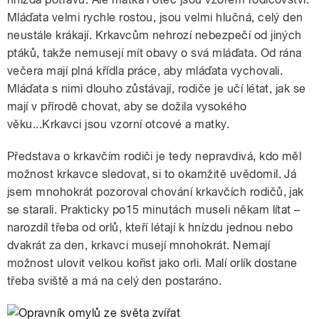
Mláďata velmi rychle rostou, jsou velmi hlučná, celý den
neustále krákají. Krkavcům nehrozí nebezpečí od jiných
ptáků, takže nemusejí mít obavy o svá mláďata. Od rána
večera mají plná křídla práce, aby mláďata vychovali.
pause
Mláďata s nimi dlouho zůstávají, rodiče je učí létat, jak se
mají v přírodě chovat, aby se dožila vysokého
věku...Krkavci jsou vzorní otcové a matky.
Představa o krkavčím rodiči je tedy nepravdivá, kdo měl
možnost krkavce sledovat, si to okamžitě uvědomil. Já
jsem mnohokrát pozoroval chování krkavčích rodičů, jak
se starali. Prakticky po15 minutách museli někam lítat –
narozdíl třeba od orlů, kteří létají k hnízdu jednou nebo
dvakrát za den, krkavci musejí mnohokrát. Nemají
možnost ulovit velkou kořist jako orli. Malí orlík dostane
třeba sviště a má na celý den postaráno.