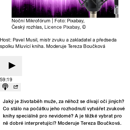
Noční Mikrofórum | Foto: Pixabay,
Český rozhlas,
Licence Pixabay
,
©
Host: Pavel Musil, mistr zvuku a zakladatel a předseda
spolku Mluvící kniha. Moderuje Tereza Boučková
59:19
Jaký je životaběh muže, za něhož se dívají oči jiných?
Co stálo na počátku jeho rozhodnutí vytvářet zvukové
knihy speciálně pro nevidomé? A je těžké vybrat pro
ně dobré interpretující? Moderuje Tereza Boučková.