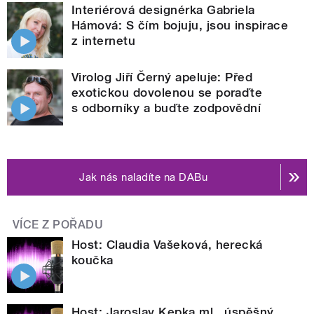
Interiérová designérka Gabriela
Hámová: S čím bojuju, jsou inspirace
z internetu
Virolog Jiří Černý apeluje: Před
exotickou dovolenou se poraďte
s odborníky a buďte zodpovědní
Jak nás naladíte na DABu
VÍCE Z POŘADU
Host: Claudia Vašeková, herecká
koučka
Host: Jaroslav Kepka ml., úspěšný