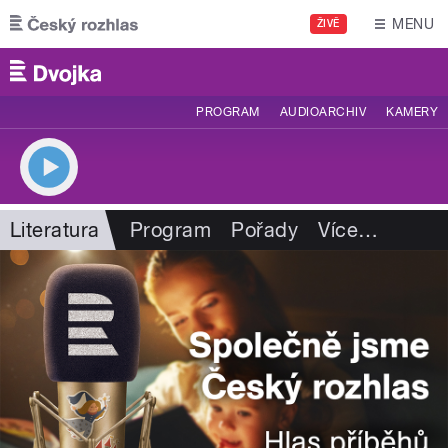
Přejít k hlavnímu obsahu
MENU
ŽIVĚ
PROGRAM
AUDIOARCHIV
KAMERY
Literatura
Program
Pořady
Více
…