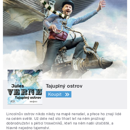
Tajuplný ostrov
Koupit
Lincolnův ostrov nikdo nikdy na mapě nenašel, a přece ho znají lidé
na celém světě. Už déle než sto třicet let na něm prožívají
dobrodružství s pěticí trosečníků, kteří na něm našli útočiště, a
hlavně nejedno tajemství.