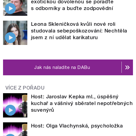
exotickou dovolenou se poraďte
s odborníky a buďte zodpovědní
Leona Skleničková kvůli nové roli
studovala sebepoškozování: Nechtěla
jsem z ní udělat karikaturu
Jak nás naladíte na DABu
VÍCE Z POŘADU
Host: Jaroslav Kepka ml., úspěšný
kuchař a vášnivý sběratel nepotřebných
suvenýrů
Host: Olga Vlachynská, psycholožka