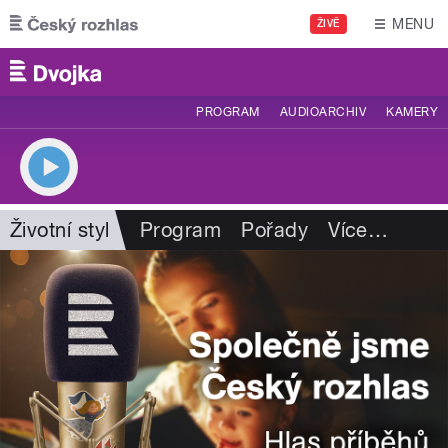
Přejít k hlavnímu obsahu
MENU
ŽIVĚ
PROGRAM
AUDIOARCHIV
KAMERY
Životní styl
Program
Pořady
Více
…