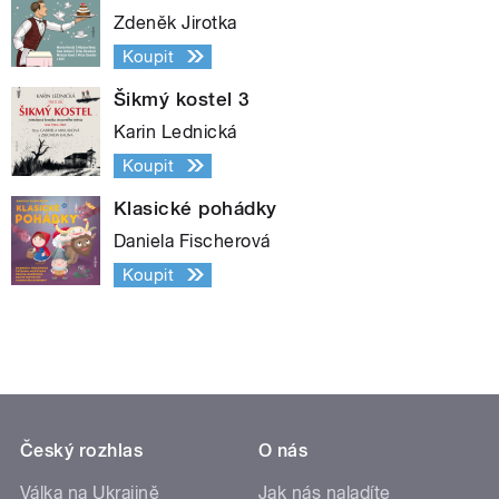
Zdeněk Jirotka
Koupit
Šikmý kostel 3
Karin Lednická
Koupit
Klasické pohádky
Daniela Fischerová
Koupit
Český rozhlas
O nás
Válka na Ukrajině
Jak nás naladíte