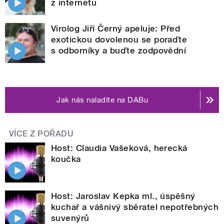
z internetu
Virolog Jiří Černý apeluje: Před
exotickou dovolenou se poraďte
s odborníky a buďte zodpovědní
Jak nás naladíte na DABu
VÍCE Z POŘADU
Host: Claudia Vašeková, herecká
koučka
Host: Jaroslav Kepka ml., úspěšný
kuchař a vášnivý sběratel nepotřebných
suvenýrů