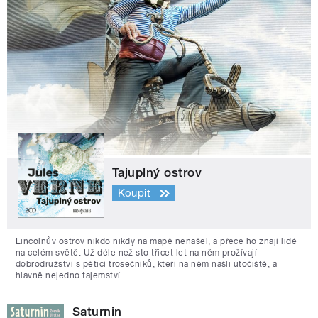
Tajuplný ostrov
Koupit
Lincolnův ostrov nikdo nikdy na mapě nenašel, a přece ho znají lidé
na celém světě. Už déle než sto třicet let na něm prožívají
dobrodružství s pěticí trosečníků, kteří na něm našli útočiště, a
hlavně nejedno tajemství.
Saturnin