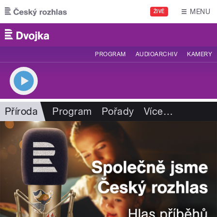
Přejít k hlavnímu obsahu
MENU
ŽIVĚ
PROGRAM
AUDIOARCHIV
KAMERY
Příroda
Program
Pořady
Více
…