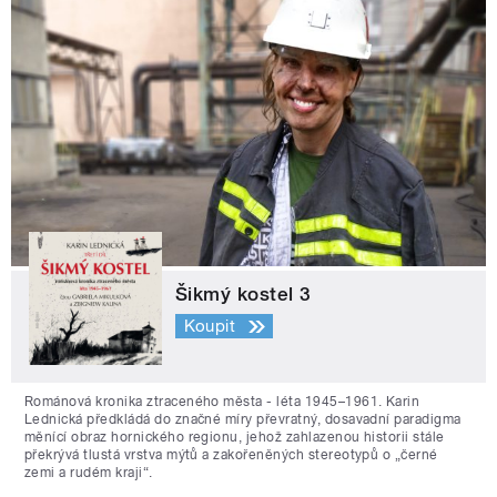
Šikmý kostel 3
Koupit
Románová kronika ztraceného města - léta 1945–1961. Karin
Lednická předkládá do značné míry převratný, dosavadní paradigma
měnící obraz hornického regionu, jehož zahlazenou historii stále
překrývá tlustá vrstva mýtů a zakořeněných stereotypů o „černé
zemi a rudém kraji“.