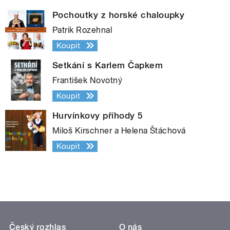
Pochoutky z horské chaloupky
Patrik Rozehnal
Koupit
Setkání s Karlem Čapkem
František Novotný
Koupit
Hurvínkovy příhody 5
Miloš Kirschner a Helena Štáchová
Koupit
Český rozhlas
O nás