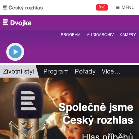
Přejít k hlavnímu obsahu
MENU
ŽIVĚ
PROGRAM
AUDIOARCHIV
KAMERY
Životní styl
Program
Pořady
Více
…