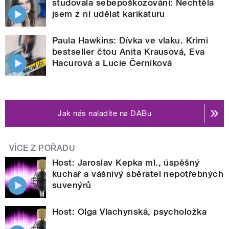
studovala sebepoškozování: Nechtěla
jsem z ní udělat karikaturu
Paula Hawkins: Dívka ve vlaku. Krimi
bestseller čtou Anita Krausová, Eva
Hacurová a Lucie Černíková
Jak nás naladíte na DABu
VÍCE Z POŘADU
Host: Jaroslav Kepka ml., úspěšný
kuchař a vášnivý sběratel nepotřebných
suvenýrů
Host: Olga Vlachynská, psycholožka