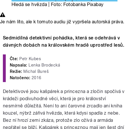
Hledá se hvězda | Foto: Fotobanka Pixabay
Je nám líto, ale k tomuto audiu již vypršela autorská práva.
Sedmidílná detektivní pohádka, která se odehrává v
dávných dobách na královském hradě uprostřed lesů.
Čte:
Petr Kubes
Napsala:
Lenka Brodecká
Režie:
Michal Bureš
Natočeno:
2016
Detektivové jsou kašpárek a princezna a zločin spočívá v
krádeži podivuhodné věci, která je pro království
nesmírně důležitá. Není to ani čarovné zrcadlo ani kniha
kouzel, nýbrž zářivá hvězda, která kdysi spadla z nebe.
Bez ní hrozí zemi zkáza, protože zlo ožívá a armáda
nepřátel se blíží. Kašpárek s princeznou mají jen šest dní