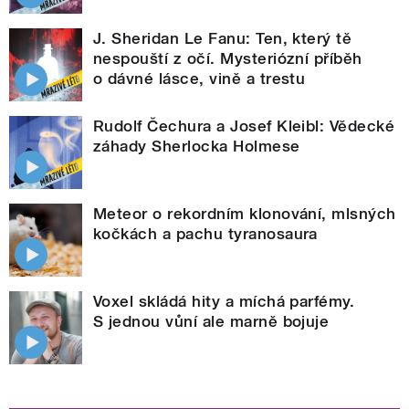
J. Sheridan Le Fanu: Ten, který tě
nespouští z očí. Mysteriózní příběh
o dávné lásce, vině a trestu
Rudolf Čechura a Josef Kleibl: Vědecké
záhady Sherlocka Holmese
Meteor o rekordním klonování, mlsných
kočkách a pachu tyranosaura
Voxel skládá hity a míchá parfémy.
S jednou vůní ale marně bojuje