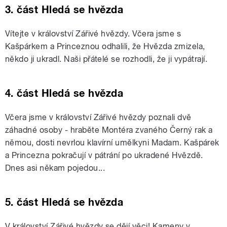
3. část Hledá se hvězda
Vítejte v království Zářivé hvězdy. Včera jsme s
Kašpárkem a Princeznou odhalili, že Hvězda zmizela,
někdo ji ukradl. Naši přátelé se rozhodli, že ji vypátrají.
4. část Hledá se hvězda
Včera jsme v království Zářivé hvězdy poznali dvě
záhadné osoby - hraběte Montéra zvaného Černý rak a
němou, dosti nevrlou klavírní umělkyni Madam. Kašpárek
a Princezna pokračují v pátrání po ukradené Hvězdě.
Dnes asi někam pojedou...
5. část Hledá se hvězda
V království Zářivé hvězdy se dějí věci! Kameny v