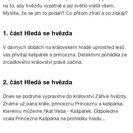
na to, aby hvězdu vypátrali a její světlo vrátili všem.
Myslíte, že se jim to podaří? Co přitom ztratí a co získají?
1. část Hledá se hvězda
V dávných dobách na královském hradě uprostřed lesů
vás přivítají kašpárek a princezna. Detektivní pohádka ze
zrcadlového království právě začíná.
2. část Hledá se hvězda
Dnes se podruhé vypravíme do království Zářivé hvězdy.
Známe už pana krále, princeznu Princeznu a kašpárka,
kterému můžeme říkat třeba - Kašpárek. Odpoledne
vzala Princezna Kašpárka na prohlídku hradu...