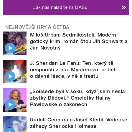
Jak nás naladíte na DABu
NEJNOVĚJŠÍ HRY A ČETBA
Miloš Urban: Sedmikostelí. Moderní
gotický krimi román čtou Jiří Schwarz a
Jan Novotný
J. Sheridan Le Fanu: Ten, který tě
nespouští z očí. Mysteriózní příběh
o dávné lásce, vině a trestu
„Sousedé byli v šoku, když jsem nesla
zbytky Dědovi.“ Omeletky Haliny
Pawlowské o zákonech
Rudolf Čechura a Josef Kleibl: Vědecké
záhady Sherlocka Holmese