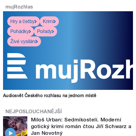
mujRozhlas
Hry a četby
Krimi
Pohádky
Pořady
Živé vysílání
Audiosvět Českého rozhlasu na jednom místě
NEJPOSLOUCHANĚJŠÍ
Miloš Urban: Sedmikostelí. Moderní
gotický krimi román čtou Jiří Schwarz a
Jan Novotný