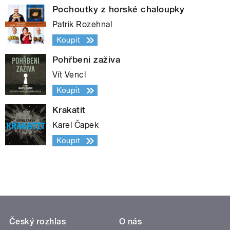
Pochoutky z horské chaloupky
Patrik Rozehnal
Koupit
Pohřbeni zaživa
Vít Vencl
Koupit
Krakatit
Karel Čapek
Koupit
Český rozhlas
O nás