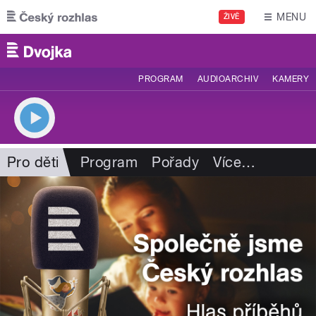
Přejít k hlavnímu obsahu
MENU
ŽIVĚ
PROGRAM
AUDIOARCHIV
KAMERY
Pro děti
Program
Pořady
Více
…