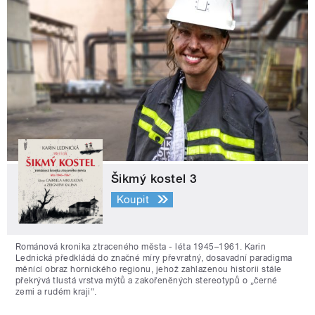
Šikmý kostel 3
Koupit
Románová kronika ztraceného města - léta 1945–1961. Karin
Lednická předkládá do značné míry převratný, dosavadní paradigma
měnící obraz hornického regionu, jehož zahlazenou historii stále
překrývá tlustá vrstva mýtů a zakořeněných stereotypů o „černé
zemi a rudém kraji“.