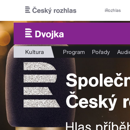
Přejít k hlavnímu obsahu
iRozhlas
Kultura
Program
Pořady
Audi