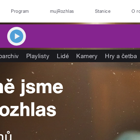
Program
mujRozhlas
Stanice
O r
oarchiv
Playlisty
Lidé
Kamery
Hry a četba