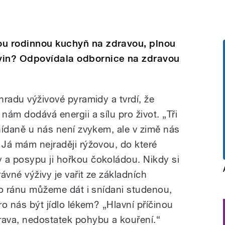
ou rodinnou kuchyň na zdravou, plnou
vin? Odpovídala odbornice na zdravou
áhradu výživové pyramidy a tvrdí, že
nám dodává energii a sílu pro život. „Tři
snídaně u nás není zvykem, ale v zimě nás
 Já mám nejraději rýžovou, do které
 a posypu ji hořkou čokoládou. Nikdy si
ávné výživy je vařit ze základních
 po ránu můžeme dát i snídani studenou,
ro nás být jídlo lékem? „Hlavní příčinou
rava, nedostatek pohybu a kouření.“