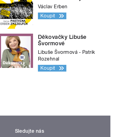
Václav Erben
Koupit
Děkovačky Libuše
Švormové
Libuše Švormová - Patrik
Rozehnal
Koupit
Sledujte nás