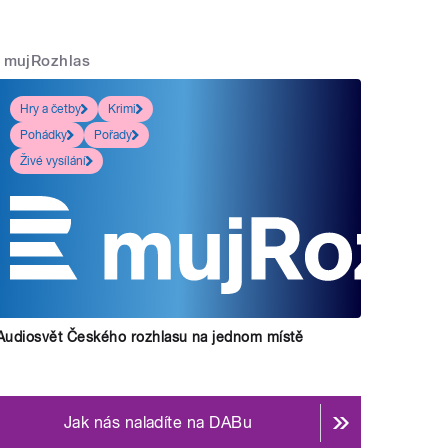
mujRozhlas
Hry a četby
Krimi
Pohádky
Pořady
Živé vysílání
Audiosvět Českého rozhlasu na jednom místě
Jak nás naladíte na DABu