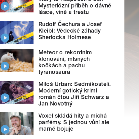
Mysteriózní příběh o dávné
lásce, vině a trestu
Rudolf Čechura a Josef
Kleibl: Vědecké záhady
Sherlocka Holmese
Meteor o rekordním
klonování, mlsných
kočkách a pachu
tyranosaura
Miloš Urban: Sedmikostelí.
Moderní gotický krimi
román čtou Jiří Schwarz a
Jan Novotný
Voxel skládá hity a míchá
parfémy. S jednou vůní ale
marně bojuje