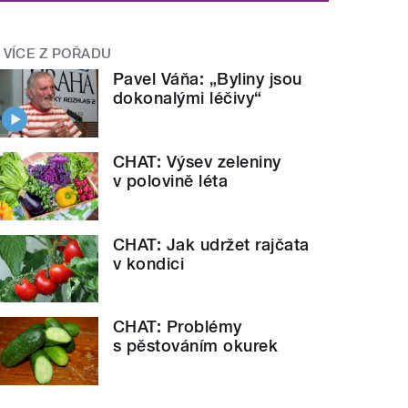
VÍCE Z POŘADU
Pavel Váňa: „Byliny jsou
dokonalými léčivy“
CHAT: Výsev zeleniny
v polovině léta
CHAT: Jak udržet rajčata
v kondici
CHAT: Problémy
s pěstováním okurek