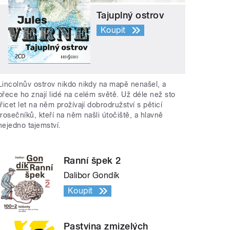
Tajuplný ostrov
Koupit
Lincolnův ostrov nikdo nikdy na mapě nenašel, a
přece ho znají lidé na celém světě. Už déle než sto
třicet let na něm prožívají dobrodružství s pěticí
trosečníků, kteří na něm našli útočiště, a hlavně
nejedno tajemství.
Ranní špek 2
Dalibor Gondík
Koupit
Pastvina zmizelých