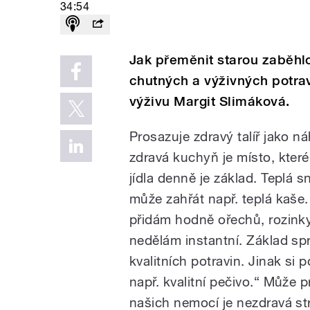
34:54
Jak přeměnit starou zaběhl
chutných a výživných potra
výživu Margit Slimáková.
Prosazuje zdravý talíř jako n
zdravá kuchyň je místo, které 
jídla denně je základ. Teplá 
může zahřát např. teplá kaše.
přidám hodně ořechů, rozinky
nedělám instantní. Základ spr
kvalitních potravin. Jinak si
např. kvalitní pečivo.“ Může p
našich nemocí je nezdravá st