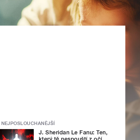
NEJPOSLOUCHANĚJŠÍ
J. Sheridan Le Fanu: Ten,
který tě nespouští z očí.