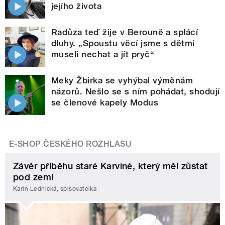
jejího života
Radůza teď žije v Berouně a splácí
dluhy. „Spoustu věcí jsme s dětmi
museli nechat a jít pryč“
Meky Žbirka se vyhýbal výměnám
názorů. Nešlo se s ním pohádat, shodují
se členové kapely Modus
E-SHOP ČESKÉHO ROZHLASU
Závěr příběhu staré Karviné, který měl zůstat
pod zemí
Karin Lednická, spisovatelka