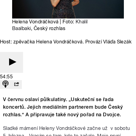
Helena Vondráčková | Foto:
Khalil
Baalbaki
, Český rozhlas
Host: zpěvačka Helena Vondráčková. Provází Vláďa Slezák
54:55
V červnu oslaví půlkulatiny. „Uskuteční se řada
koncertů. Jejich mediálním partnerem bude Český
rozhlas.“ A připravuje také nový pořad na Dvojce.
Sladké mámení Heleny Vondráčkové začne už v sobotu
5. března. „Vracím se tam, kde to začalo. Moje první