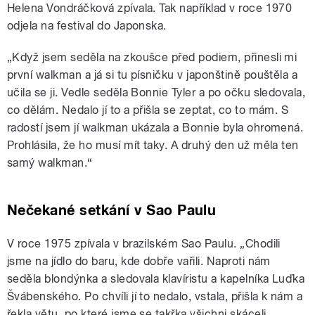
Helena Vondráčková zpívala. Tak například v roce 1970
odjela na festival do Japonska.
„Když jsem seděla na zkoušce před podiem, přinesli mi
první walkman a já si tu písničku v japonštině pouštěla a
učila se ji. Vedle seděla Bonnie Tyler a po očku sledovala,
co dělám. Nedalo jí to a přišla se zeptat, co to mám. S
radostí jsem jí walkman ukázala a Bonnie byla ohromená.
Prohlásila, že ho musí mít taky. A druhý den už měla ten
samý walkman.“
Nečekané setkání v Sao Paulu
V roce 1975 zpívala v brazilském Sao Paulu. „Chodili
jsme na jídlo do baru, kde dobře vařili. Naproti nám
seděla blondýnka a sledovala klavíristu a kapelníka Luďka
Švábenského. Po chvíli jí to nedalo, vstala, přišla k nám a
řekla větu, po které jsme se takřka všichni skáceli