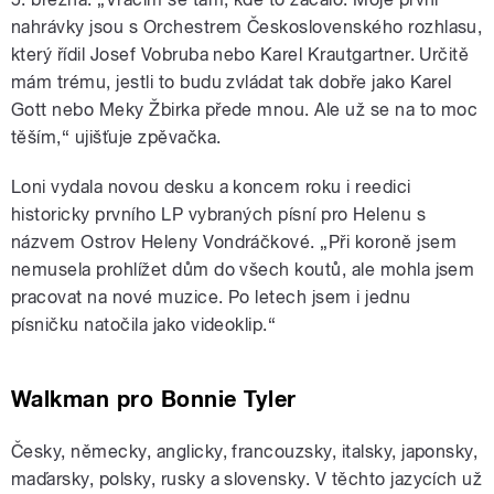
nahrávky jsou s Orchestrem Československého rozhlasu,
který řídil Josef Vobruba nebo Karel Krautgartner. Určitě
mám trému, jestli to budu zvládat tak dobře jako Karel
Gott nebo Meky Žbirka přede mnou. Ale už se na to moc
těším,“ ujišťuje zpěvačka.
Loni vydala novou desku a koncem roku i reedici
historicky prvního LP vybraných písní pro Helenu s
názvem Ostrov Heleny Vondráčkové. „Při koroně jsem
nemusela prohlížet dům do všech koutů, ale mohla jsem
pracovat na nové muzice. Po letech jsem i jednu
písničku natočila jako videoklip.“
Walkman pro Bonnie Tyler
Česky, německy, anglicky, francouzsky, italsky, japonsky,
maďarsky, polsky, rusky a slovensky. V těchto jazycích už