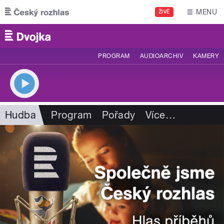
Přejít k hlavnímu obsahu
MENU
ŽIVĚ
PROGRAM
AUDIOARCHIV
KAMERY
Hudba
Program
Pořady
Více
…