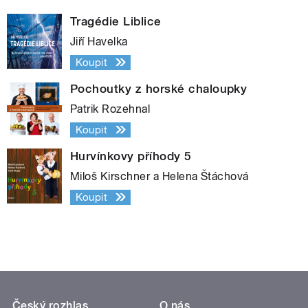
Tragédie Liblice
Jiří Havelka
Koupit
Pochoutky z horské chaloupky
Patrik Rozehnal
Koupit
Hurvínkovy příhody 5
Miloš Kirschner a Helena Štáchová
Koupit
Český rozhlas
O nás