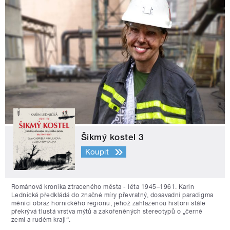
Šikmý kostel 3
Koupit
Románová kronika ztraceného města - léta 1945–1961. Karin
Lednická předkládá do značné míry převratný, dosavadní paradigma
měnící obraz hornického regionu, jehož zahlazenou historii stále
překrývá tlustá vrstva mýtů a zakořeněných stereotypů o „černé
zemi a rudém kraji“.