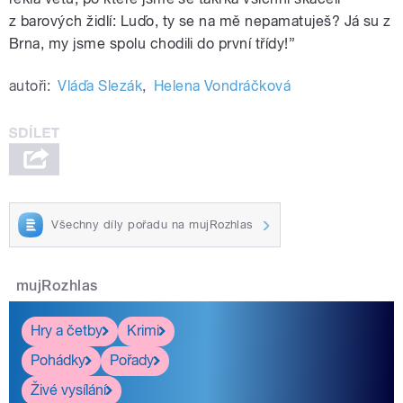
z barových židlí: Luďo, ty se na mě nepamatuješ? Já su z
Brna, my jsme spolu chodili do první třídy!”
autoři:
Vláďa Slezák
,
Helena Vondráčková
Všechny díly pořadu na mujRozhlas
mujRozhlas
Hry a četby
Krimi
Pohádky
Pořady
Živé vysílání