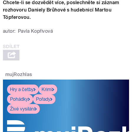
Chcete-li se dozvědět více, poslechněte si záznam
rozhovoru Daniely Brůhové s hudebnicí Martou
Töpferovou.
autor:
Pavla Kopřivová
mujRozhlas
Hry a četby
Krimi
Pohádky
Pořady
Živé vysílání