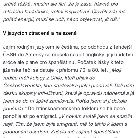
určitě těžké, musím ale říct, že je zase, hlavně pro
mladého hudebníka, velmi inspirativní. Člověk zde má
pořád energii, musí se učit, něco objevovat, jít dál.“
V jazycích ztracená a nalezená
Jejím rodným jazykem je čeština, po odchodu z tehdejší
ČSSR do Ameriky se musela naučit anglicky, její hudební
srdce ale plane pro španělštinu. Počátek lásky k této
jižanské řeči se datuje k přelomu 70. a 80. let.
„Moji
rodiče měli kolegy z Chile, kteří přijeli do
Československa, kde studovali a pak i pracovali. Dali nám
desku skupiny Inti-Illimani, která je opravdu nádherná a já
jsem se do ní úplně zamilovala. Pořád jsem si ji dokola
pouštěla.“
Do latinskoamerického folkloru se hluboce
ponořila až po emigraci.
„V novém světě jsem se snažila
najít. Tím, že jsem byla emigrant, mě to táhlo k lidem s
podobným osudem. Začala mě zajímat španělština,