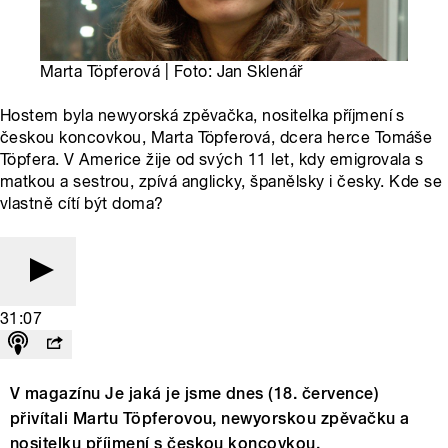
Marta Töpferová | Foto: Jan Sklenář
Hostem byla newyorská zpěvačka, nositelka příjmení s
českou koncovkou, Marta Töpferová, dcera herce Tomáše
Töpfera. V Americe žije od svých 11 let, kdy emigrovala s
matkou a sestrou, zpívá anglicky, španělsky i česky. Kde se
vlastně cítí být doma?
31:07
V magazínu Je jaká je jsme dnes (18. července)
přivítali Martu Töpferovou, newyorskou zpěvačku a
nositelku příjmení s českou koncovkou.