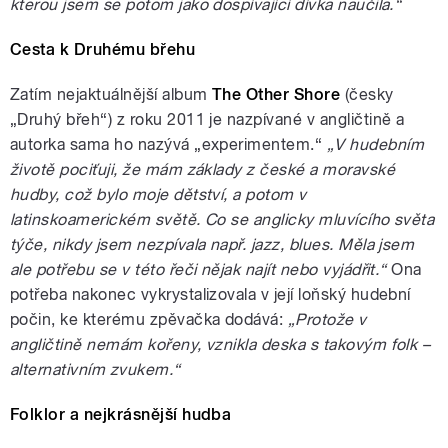
kterou jsem se potom jako dospívající dívka naučila.“
Cesta k Druhému břehu
Zatím nejaktuálnější album
The Other Shore
(česky
„Druhý břeh“) z roku 2011 je nazpívané v angličtině a
autorka sama ho nazývá „experimentem.“
„V hudebním
životě pociťuji, že mám základy z české a moravské
hudby, což bylo moje dětství, a potom v
latinskoamerickém světě. Co se anglicky mluvícího světa
týče, nikdy jsem nezpívala např. jazz, blues. Měla jsem
ale potřebu se v této řeči nějak najít nebo vyjádřit.“
Ona
potřeba nakonec vykrystalizovala v její loňský hudební
počin, ke kterému zpěvačka dodává:
„Protože v
angličtině nemám kořeny, vznikla deska s takovým folk –
alternativním zvukem.“
Folklor a nejkrásnější hudba