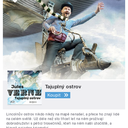
Tajuplný ostrov
Koupit
Lincolnův ostrov nikdo nikdy na mapě nenašel, a přece ho znají lidé
na celém světě. Už déle než sto třicet let na něm prožívají
dobrodružství s pěticí trosečníků, kteří na něm našli útočiště, a