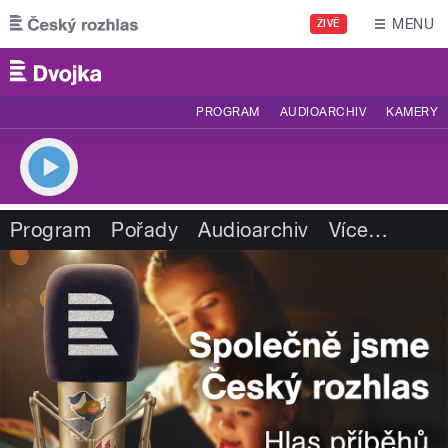
Přejít k hlavnímu obsahu
MENU
ŽIVĚ
PROGRAM
AUDIOARCHIV
KAMERY
Program
Pořady
Audioarchiv
Více
…