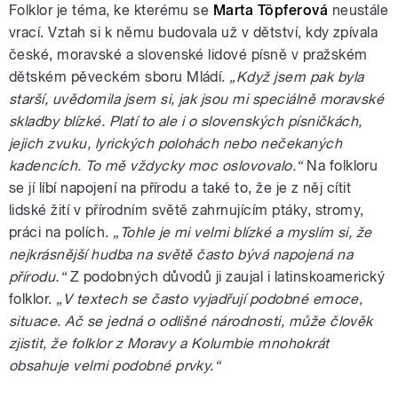
Folklor je téma, ke kterému se
Marta Töpferová
neustále
vrací. Vztah si k němu budovala už v dětství, kdy zpívala
české, moravské a slovenské lidové písně v pražském
dětském pěveckém sboru Mládí.
„Když jsem pak byla
starší, uvědomila jsem si, jak jsou mi speciálně moravské
skladby blízké. Platí to ale i o slovenských písničkách,
jejich zvuku, lyrických polohách nebo nečekaných
kadencích. To mě vždycky moc oslovovalo.“
Na folkloru
se jí líbí napojení na přírodu a také to, že je z něj cítit
lidské žití v přírodním světě zahrnujícím ptáky, stromy,
práci na polích.
„Tohle je mi velmi blízké a myslím si, že
nejkrásnější hudba na světě často bývá napojená na
přírodu.“
Z podobných důvodů ji zaujal i latinskoamerický
folklor.
„V textech se často vyjadřují podobné emoce,
situace. Ač se jedná o odlišné národnosti, může člověk
zjistit, že folklor z Moravy a Kolumbie mnohokrát
obsahuje velmi podobné prvky.“