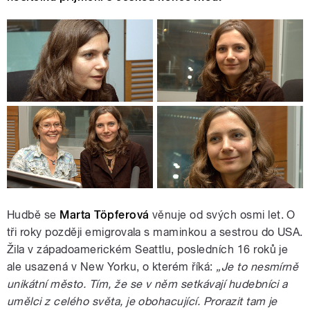
Hudbě se
Marta Töpferová
věnuje od svých osmi let. O
tři roky později emigrovala s maminkou a sestrou do USA.
Žila v západoamerickém Seattlu, posledních 16 roků je
ale usazená v New Yorku, o kterém říká:
„Je to nesmírně
unikátní město. Tím, že se v něm setkávají hudebníci a
umělci z celého světa, je obohacující. Prorazit tam je