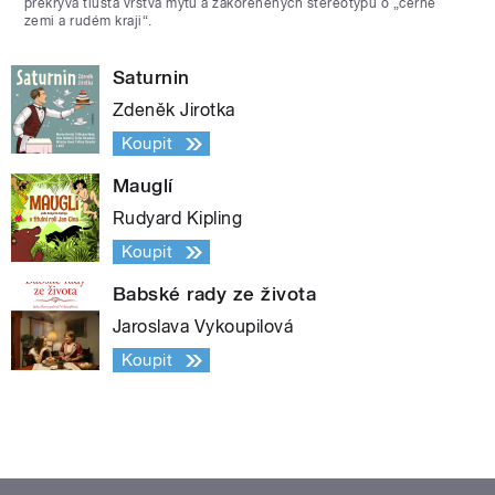
překrývá tlustá vrstva mýtů a zakořeněných stereotypů o „černé
zemi a rudém kraji“.
Saturnin
Zdeněk Jirotka
Koupit
Mauglí
Rudyard Kipling
Koupit
Babské rady ze života
Jaroslava Vykoupilová
Koupit