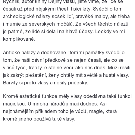
Rychlík, autor knihy Dějiny vlasů, jistě víme, že lidé se
česali už před nějakými třiceti tisíci lety. Svědčí o tom
archeologické nálezy sošek lidí, pravěké malby, ale třeba
i mumie ze severských močálů. Ze všech těchto nálezů
je patrné, že lidé si dělali na hlavě účesy. Leckdy velmi
komplikované.
Antické nálezy a dochované literární památky svědčí o
tom, že naši dávní předkové se nejen česali, ale co se
vlasů týče, trápily je stejné věci jako nás dnes. Muži řešili,
jak zakrýt plešatění, ženy chtěly mít světlé a husté vlasy.
Barvily si proto vlasy a nosily příčesky.
Kromě estetické funkce měly vlasy odedávna také funkci
magickou. U mnoha národů ji mají dodnes. Asi
nejznámějším příkladem toho je vúdú, magie, která
kromě jiného používá také vlasy.