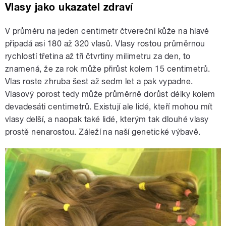
Vlasy jako ukazatel zdraví
V průměru na jeden centimetr čtvereční kůže na hlavě
připadá asi 180 až 320 vlasů. Vlasy rostou průměrnou
rychlostí třetina až tři čtvrtiny milimetru za den, to
znamená, že za rok může přirůst kolem 15 centimetrů.
Vlas roste zhruba šest až sedm let a pak vypadne.
Vlasový porost tedy může průměrně dorůst délky kolem
devadesáti centimetrů. Existují ale lidé, kteří mohou mít
vlasy delší, a naopak také lidé, kterým tak dlouhé vlasy
prostě nenarostou. Záleží na naší genetické výbavě.