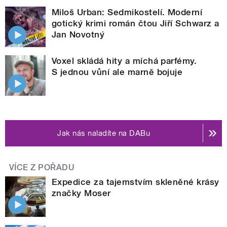
Miloš Urban: Sedmikostelí. Moderní
gotický krimi román čtou Jiří Schwarz a
Jan Novotný
Voxel skládá hity a míchá parfémy.
S jednou vůní ale marně bojuje
Jak nás naladíte na DABu
VÍCE Z POŘADU
Expedice za tajemstvím skleněné krásy
značky Moser