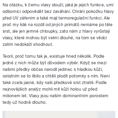
Na otázku, k čemu vlasy slouží, jaká je jejich funkce, umí
odborníci odpovědět bez zaváhání. Chrání pokožku hlavy
před UV zářením a také mají termoregulační funkci. Ale
proč my lidé na rozdíl od jiných primátů nemáme po těle
srst, ale jen jemné chloupky, zato nám z hlavy vyrůstají
vlasy, které mohou být velmi dlouhé, na tom se vědci
zatím nedokáží shodnout.
Teorií, proč tomu tak je, existuje hned několik. Podle
jedné z nich může být důvodem výběr. Když se mezi
našimi předky občas narodil jedinec s hladkou kůží,
ostatním se to líbilo a chtěli plodit potomky s ním. Není
také zcela jasné, kdy naši předkové srst ztratili. Podle
nejnovějších analýz mohli mít kůži holou už před
milionem let. Vlasy jsou naším dominantním porostem
tedy už hodně dlouho.