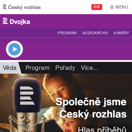
Přejít k hlavnímu obsahu
MENU
ŽIVĚ
PROGRAM
AUDIOARCHIV
KAMERY
Věda
Program
Pořady
Více
…