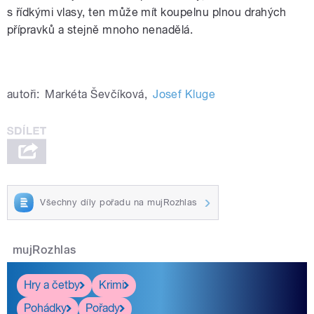
s řídkými vlasy, ten může mít koupelnu plnou drahých
přípravků a stejně mnoho nenadělá.
autoři:
Markéta Ševčíková
,
Josef Kluge
Všechny díly pořadu na mujRozhlas
mujRozhlas
Hry a četby
Krimi
Pohádky
Pořady