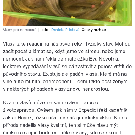
Vlasy pro nemocné
|
foto:
Daniela Pilařová
,
Český rozhlas
Vlasy také reagují na náš psychický i fyzický stav. Mohou
začít padat a lámat se, když jsme ve stresu, nebo jsme
nemocní. Jak nám řekla dermatoložka Eva Novotná,
leckteré vypadávání vlasů se dá zastavit a porost vrátit do
původního stavu. Existuje ale padání vlasů, které má na
vině autoimunitní onemocnění. Lidem takto postiženým
v některých případech vlasy znovu nenarostou.
Kvalitu vlasů můžeme sami ovlivnit dobrou
životosprávou. Ovšem, jak nám v Expedici řekl kadeřník
Jakub Hayek, těžko ošálíme náš genetický vklad. Komu
příroda nadělila vlasy kvalitní, ten si může hlavu mýt
čímkoli a stejně bude mít pěkné vlasy, kdo se narodil