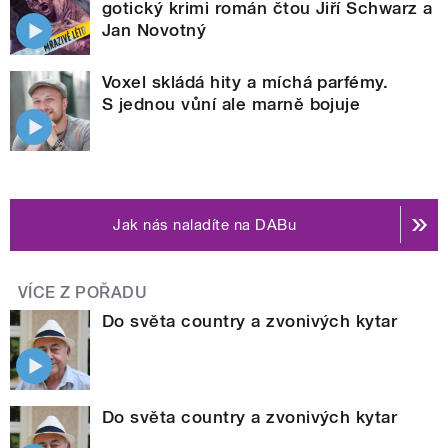
gotický krimi román čtou Jiří Schwarz a
Jan Novotný
Voxel skládá hity a míchá parfémy.
S jednou vůní ale marně bojuje
Jak nás naladíte na DABu
VÍCE Z POŘADU
Do světa country a zvonivých kytar
Do světa country a zvonivých kytar