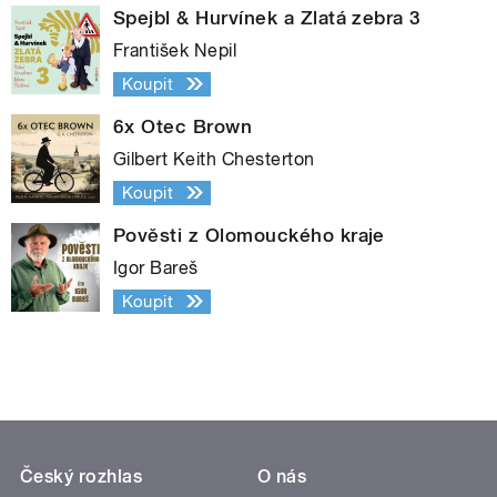
Spejbl & Hurvínek a Zlatá zebra 3
František Nepil
Koupit
6x Otec Brown
Gilbert Keith Chesterton
Koupit
Pověsti z Olomouckého kraje
Igor Bareš
Koupit
Český rozhlas
O nás