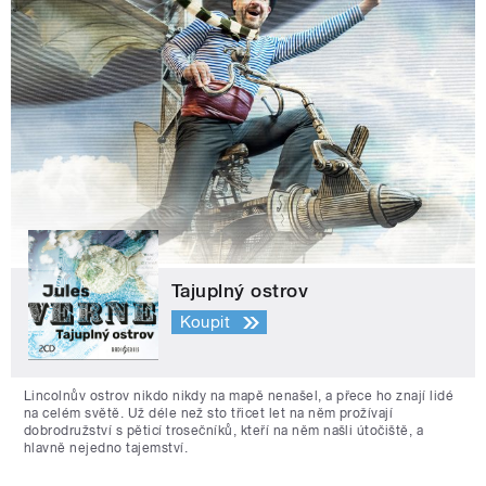
Tajuplný ostrov
Koupit
Lincolnův ostrov nikdo nikdy na mapě nenašel, a přece ho znají lidé
na celém světě. Už déle než sto třicet let na něm prožívají
dobrodružství s pěticí trosečníků, kteří na něm našli útočiště, a
hlavně nejedno tajemství.