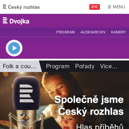
Přejít k hlavnímu obsahu
MENU
ŽIVĚ
PROGRAM
AUDIOARCHIV
KAMERY
Folk a country
Program
Pořady
Více
…