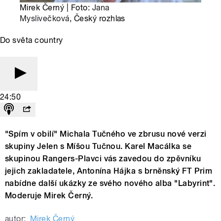
Mirek Černý | Foto:
Jana
Myslivečková
, Český rozhlas
Do světa country
24:50
"Spím v obilí" Michala Tučného ve zbrusu nové verzi
skupiny Jelen s Míšou Tučnou. Karel Macálka se
skupinou Rangers-Plavci vás zavedou do zpěvníku
jejich zakladatele, Antonína Hájka s brněnský FT Prim
nabídne další ukázky ze svého nového alba "Labyrint".
Moderuje Mirek Černý.
autor:
Mirek Černý