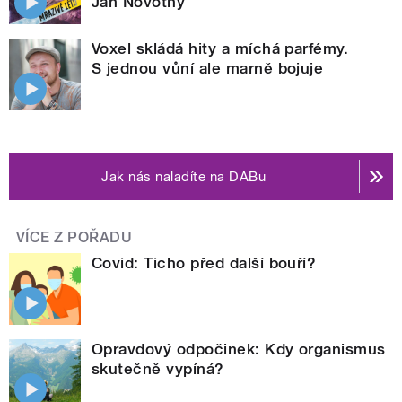
Jan Novotný
Voxel skládá hity a míchá parfémy.
S jednou vůní ale marně bojuje
Jak nás naladíte na DABu
VÍCE Z POŘADU
Covid: Ticho před další bouří?
Opravdový odpočinek: Kdy organismus
skutečně vypíná?