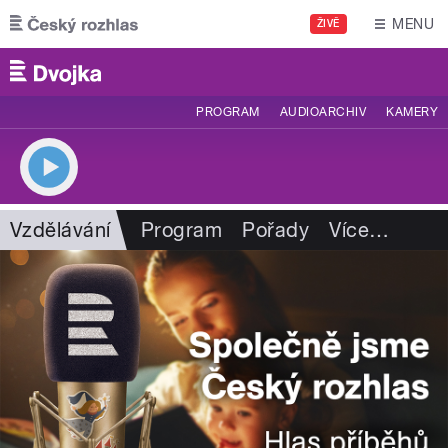
Přejít k hlavnímu obsahu
MENU
ŽIVĚ
PROGRAM
AUDIOARCHIV
KAMERY
Vzdělávání
Program
Pořady
Více
…