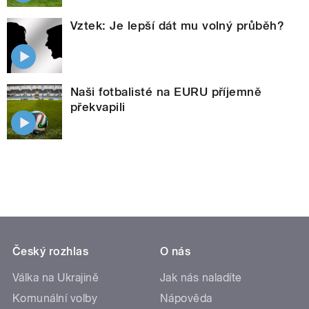
Vztek: Je lepší dát mu volný průběh?
Naši fotbalisté na EURU příjemně
překvapili
Český rozhlas
O nás
Válka na Ukrajině
Jak nás naladíte
Komunální volby
Nápověda