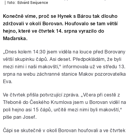
|
foto:
Edvard Sequence
Konečně víme, proč se Hynek s Bárou tak dlouho
zdržovali v okolí Borovan. Houfovalo se tam větší
hejno, které ve čtvrtek 14. srpna vyrazilo do
Maďarska.
„Dnes kolem 14:30 jsem viděla na louce před Borovany
větší skupinku čápů. Asi deset. Předpokládám, že byli
mezi nimi i naši makovští,“ informovala už ve středu 13.
srpna na webu záchranné stanice Makov pozorovatelka
Eva.
Ve čtvrtek přišla potvrzující zpráva. „Včera při cestě z
Třeboně do Českého Krumlova jsem u Borovan viděl na
poli hejno asi 15 čápů, určitě mezi nimi byli makovští,“
píše pan Josef.
Čápi se skutečně v okolí Borovan houfovali a ve čtvrtek