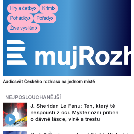
Hry a četby
Krimi
Pohádky
Pořady
Živé vysílání
Audiosvět Českého rozhlasu na jednom místě
NEJPOSLOUCHANĚJŠÍ
J. Sheridan Le Fanu: Ten, který tě
nespouští z očí. Mysteriózní příběh
o dávné lásce, vině a trestu