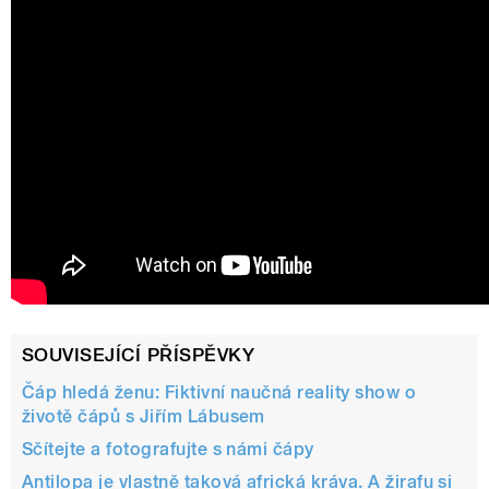
SOUVISEJÍCÍ PŘÍSPĚVKY
Čáp hledá ženu: Fiktivní naučná reality show o
životě čápů s Jiřím Lábusem
Sčítejte a fotografujte s námi čápy
Antilopa je vlastně taková africká kráva. A žirafu si