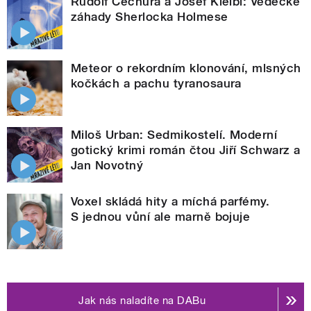
Rudolf Čechura a Josef Kleibl: Vědecké
záhady Sherlocka Holmese
Meteor o rekordním klonování, mlsných
kočkách a pachu tyranosaura
Miloš Urban: Sedmikostelí. Moderní
gotický krimi román čtou Jiří Schwarz a
Jan Novotný
Voxel skládá hity a míchá parfémy.
S jednou vůní ale marně bojuje
Jak nás naladíte na DABu