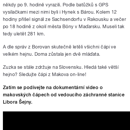
někdy po 9. hodině vyrazili. Podle batůžků s GPS
vysílačkami mezi nimi byli i Hynek s Bárou. Kolem 12
hodiny přišel signál ze Sachsendorfu v Rakousku a večer
po 18 hodině z okolí města Böny v Maďarsku. Museli tak
tedy uletět 281 km.
A dle správ z Borovan skutečně letěli všichni čápi ve
velkém hejnu. Doma zůstala jen dvě mláďata.
Zuzka se stále zdržuje na Slovensku. Hledá také větší
hejno? Sledujte čápi z Makova on-line!
Zatím se podívejte na dokumentární video o
makovských čápech od vedoucího záchranné stanice
Libora Šejny.