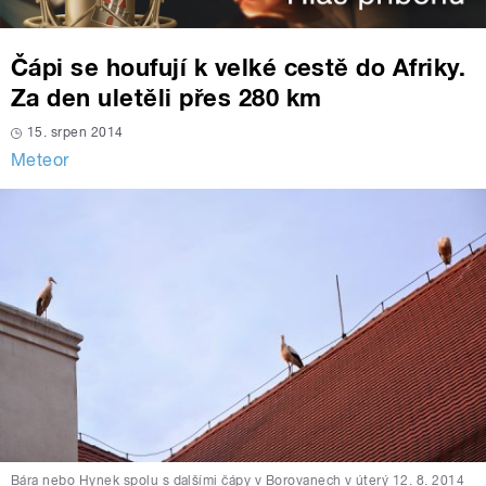
Čápi se houfují k velké cestě do Afriky.
Za den uletěli přes 280 km
15. srpen 2014
Meteor
Bára nebo Hynek spolu s dalšími čápy v Borovanech v úterý 12. 8. 2014