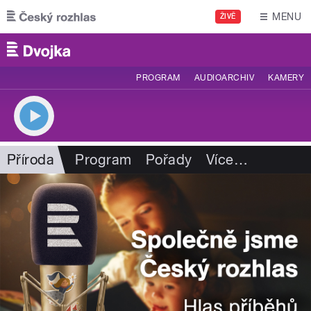
Přejít k hlavnímu obsahu
MENU
ŽIVĚ
PROGRAM
AUDIOARCHIV
KAMERY
Příroda
Program
Pořady
Více
…