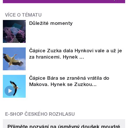
VÍCE O TÉMATU
Důležité momenty
Čápice Zuzka dala Hynkovi vale a už je
za hranicemi. Hynek ...
Čápice Bára se zraněná vrátila do
Makova. Hynek se Zuzkou...
E-SHOP ČESKÉHO ROZHLASU
Přijměte pozvání na úsměvný doušek moudré