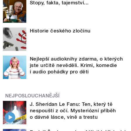
Stopy, fakta, tajemství...
Historie českého zločinu
Nejlepší audioknihy zdarma, o kterých
jste určitě nevěděli. Krimi, komedie
i audio pohádky pro děti
NEJPOSLOUCHANĚJŠÍ
J. Sheridan Le Fanu: Ten, který tě
nespouští z očí. Mysteriózní příběh
o dávné lásce, vině a trestu