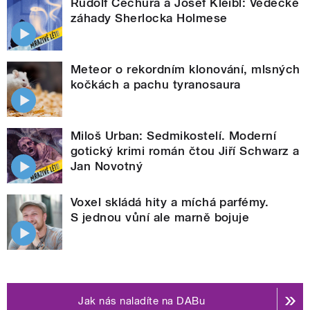
Rudolf Čechura a Josef Kleibl: Vědecké
záhady Sherlocka Holmese
Meteor o rekordním klonování, mlsných
kočkách a pachu tyranosaura
Miloš Urban: Sedmikostelí. Moderní
gotický krimi román čtou Jiří Schwarz a
Jan Novotný
Voxel skládá hity a míchá parfémy.
S jednou vůní ale marně bojuje
Jak nás naladíte na DABu