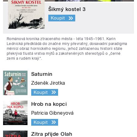
Šikmý kostel 3
Koupit
Románová kronika ztraceného města - léta 1945–1961. Karin
Lednická předkládá do značné míry převratný, dosavadní paradigma
měnící obraz hornického regionu, jehož zahlazenou historii stále
překrývá tlustá vrstva mýtů a zakořeněných stereotypů o „černé
zemi a rudém kraji“.
Saturnin
Zdeněk Jirotka
Koupit
Hrob na kopci
Patricia Gibneyová
Koupit
Zítra přijde Olah