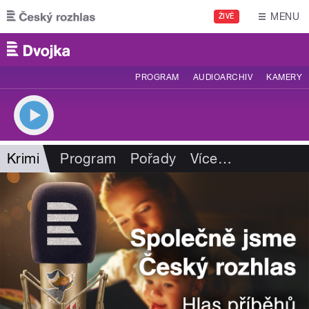
Přejít k hlavnímu obsahu
MENU
ŽIVĚ
PROGRAM
AUDIOARCHIV
KAMERY
Krimi
Program
Pořady
Více
…