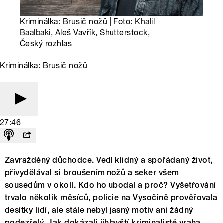
Kriminálka: Brusič nožů | Foto:
Khalil
Baalbaki
, Aleš Vavřík, Shutterstock,
Český rozhlas
Kriminálka: Brusič nožů
27:46
Zavražděný důchodce. Vedl klidný a spořádaný život,
přivydělával si broušením nožů a seker všem
sousedům v okolí. Kdo ho ubodal a proč? Vyšetřování
trvalo několik měsíců, policie na Vysočině prověřovala
desítky lidí, ale stále nebyl jasný motiv ani žádný
podezřelý. Jak dokázali jihlavští kriminalisté vraha