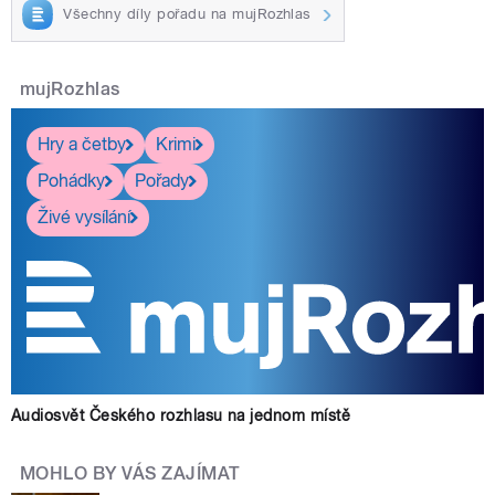
Všechny díly pořadu na mujRozhlas
mujRozhlas
Hry a četby
Krimi
Pohádky
Pořady
Živé vysílání
Audiosvět Českého rozhlasu na jednom místě
MOHLO BY VÁS ZAJÍMAT