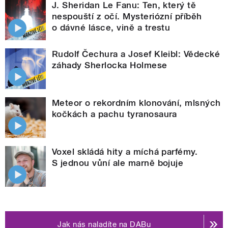
J. Sheridan Le Fanu: Ten, který tě
nespouští z očí. Mysteriózní příběh
o dávné lásce, vině a trestu
Rudolf Čechura a Josef Kleibl: Vědecké
záhady Sherlocka Holmese
Meteor o rekordním klonování, mlsných
kočkách a pachu tyranosaura
Voxel skládá hity a míchá parfémy.
S jednou vůní ale marně bojuje
Jak nás naladíte na DABu