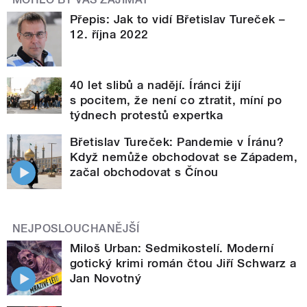
Přepis: Jak to vidí Břetislav Tureček –
12. října 2022
40 let slibů a nadějí. Íránci žijí
s pocitem, že není co ztratit, míní po
týdnech protestů expertka
Břetislav Tureček: Pandemie v Íránu?
Když nemůže obchodovat se Západem,
začal obchodovat s Čínou
NEJPOSLOUCHANĚJŠÍ
Miloš Urban: Sedmikostelí. Moderní
gotický krimi román čtou Jiří Schwarz a
Jan Novotný