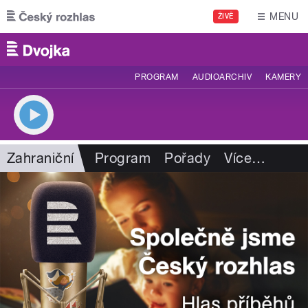
Přejít k hlavnímu obsahu
MENU
ŽIVĚ
PROGRAM
AUDIOARCHIV
KAMERY
Zahraniční
Program
Pořady
Více
…