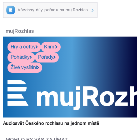
Všechny díly pořadu na mujRozhlas
mujRozhlas
Hry a četby
Krimi
Pohádky
Pořady
Živé vysílání
Audiosvět Českého rozhlasu na jednom místě
MOHLO BY VÁS ZAJÍMAT