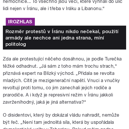
nemocnice... To všechno jsou věci, které vyhnali do ulic
lidi nejen v Íránu, ale i třeba v Iráku a Libanonu.“
IROZHLAS
Rozměr protestů v Íránu nikdo nečekal, použití
armády ale nechce ani jedna strana, míní
politolog
Zda ale protestující něčeho dosáhnou, je podle Turečka
těžké odhadnut. „Já sám z toho mám trochu strach,“
přiznává expert na Blízký východ. „Přidala se revolta
mladých. Cítit je mezigenerační napětí. Vnuci a vnučky
revoltují proti tomu, co jim zanechali jejich rodiče a
prarodiče. A i když je represivní režim v Íránu jakkoli
zavrženíhodný, jaká je jiná alternativa?“
O disidentovi, který by dokázal vládu nahradit, nemůže
být řeč. „Není tam jednolitá síla, která by uspořádala