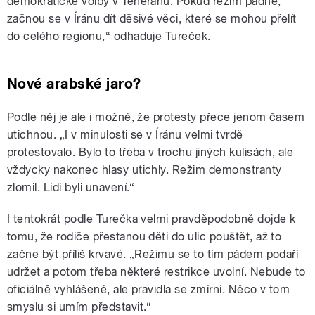
demokratické volby v Teheránu. Pokud režim padne,
začnou se v Íránu dít děsivé věci, které se mohou přelít
do celého regionu,“ odhaduje Tureček.
Nové arabské jaro?
Podle něj je ale i možné, že protesty přece jenom časem
utichnou. „I v minulosti se v Íránu velmi tvrdě
protestovalo. Bylo to třeba v trochu jiných kulisách, ale
vždycky nakonec hlasy utichly. Režim demonstranty
zlomil. Lidi byli unavení.“
I tentokrát podle Turečka velmi pravděpodobně dojde k
tomu, že rodiče přestanou děti do ulic pouštět, až to
začne být příliš krvavé. „Režimu se to tím pádem podaří
udržet a potom třeba některé restrikce uvolní. Nebude to
oficiálně vyhlášené, ale pravidla se zmírní. Něco v tom
smyslu si umím představit.“