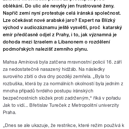
oblékání. Do ulic ale nevyšly jen frustrované ženy.
Napříč zemí nyní protestuje celá íránská společnost.
Lze očekávat nové arabské jaro? Expert na Blízký
východ v audiozáznamu ještě vysvětlí, proč katarský
emír předčasně odjel z Prahy, i to, jak významná je
dohoda mezi Izraelem a Libanonem o rozdělení
podmořských nalezišť zemního plynu.
Mahsa Amíniová byla zatčena mravnostní policií 16. září
za nedostatečně nasazený hidžáb. Na následky
surového zbití o dva dny později zemřela. „Byla to
rozbuška, která by za normálních okolností byla jedním z
mnoha případů tvrdého postupu íránských
bezpečnostních složek proti zadrženým,“ říká v pořadu
Jak to vidí... Břetislav Tureček z Metropolitní univerzity
Praha.
„Dnes se ale ukazuje, že restrikce, které režim používá k