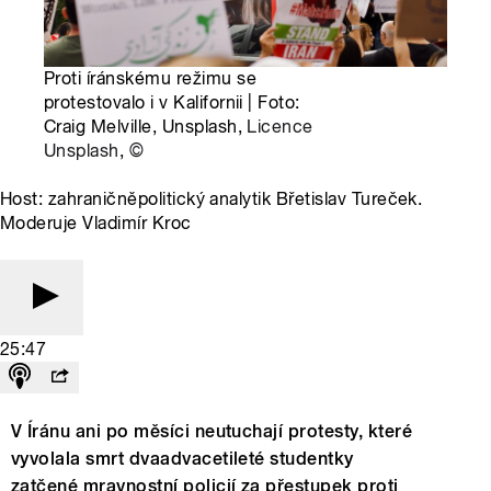
Proti íránskému režimu se
protestovalo i v Kalifornii | Foto:
Craig Melville, Unsplash,
Licence
Unsplash
,
©
Host: zahraničněpolitický analytik Břetislav Tureček.
Moderuje Vladimír Kroc
25:47
V Íránu ani po měsíci neutuchají protesty, které
vyvolala smrt dvaadvacetileté studentky
zatčené mravnostní policií za přestupek proti