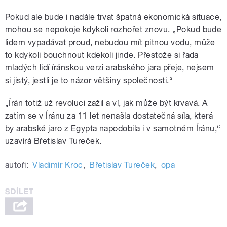
Pokud ale bude i nadále trvat špatná ekonomická situace,
mohou se nepokoje kdykoli rozhořet znovu. „Pokud bude
lidem vypadávat proud, nebudou mít pitnou vodu, může
to kdykoli bouchnout kdekoli jinde. Přestože si řada
mladých lidí íránskou verzi arabského jara přeje, nejsem
si jistý, jestli je to názor většiny společnosti.“
„Írán totiž už revoluci zažil a ví, jak může být krvavá. A
zatím se v Íránu za 11 let nenašla dostatečná síla, která
by arabské jaro z Egypta napodobila i v samotném Íránu,“
uzavírá Břetislav Tureček.
autoři:
Vladimír Kroc
,
Břetislav Tureček
,
opa