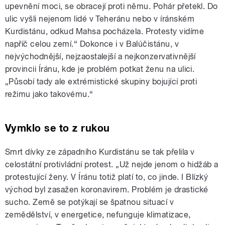
upevnění moci, se obracejí proti němu. Pohár přetekl. Do
ulic vyšli nejenom lidé v Teheránu nebo v íránském
Kurdistánu, odkud Mahsa pocházela. Protesty vidíme
napříč celou zemí.“ Dokonce i v Balúčistánu, v
nejvýchodnější, nejzaostalejší a nejkonzervativnější
provincii Íránu, kde je problém potkat ženu na ulici.
„Působí tady ale extrémistické skupiny bojující proti
režimu jako takovému.“
Vymklo se to z rukou
Smrt dívky ze západního Kurdistánu se tak přelila v
celostátní protivládní protest. „Už nejde jenom o hidžáb a
protestující ženy. V Íránu totiž platí to, co jinde. I Blízký
východ byl zasažen koronavirem. Problém je drastické
sucho. Země se potýkají se špatnou situací v
zemědělství, v energetice, nefunguje klimatizace,