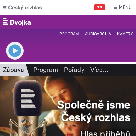
Přejít k hlavnímu obsahu
MENU
ŽIVĚ
PROGRAM
AUDIOARCHIV
KAMERY
Zábava
Program
Pořady
Více
…