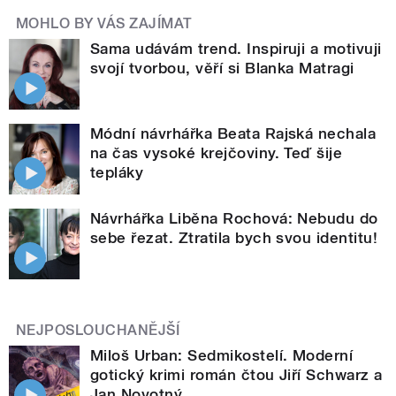
MOHLO BY VÁS ZAJÍMAT
Sama udávám trend. Inspiruji a motivuji
svojí tvorbou, věří si Blanka Matragi
Módní návrhářka Beata Rajská nechala
na čas vysoké krejčoviny. Teď šije
tepláky
Návrhářka Liběna Rochová: Nebudu do
sebe řezat. Ztratila bych svou identitu!
NEJPOSLOUCHANĚJŠÍ
Miloš Urban: Sedmikostelí. Moderní
gotický krimi román čtou Jiří Schwarz a
Jan Novotný