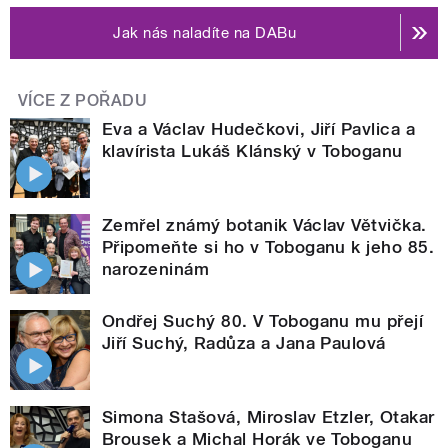
Jak nás naladíte na DABu
VÍCE Z POŘADU
Eva a Václav Hudečkovi, Jiří Pavlica a
klavírista Lukáš Klánský v Toboganu
Zemřel známý botanik Václav Větvička.
Připomeňte si ho v Toboganu k jeho 85.
narozeninám
Ondřej Suchý 80. V Toboganu mu přejí
Jiří Suchý, Radůza a Jana Paulová
Simona Stašová, Miroslav Etzler, Otakar
Brousek a Michal Horák ve Toboganu