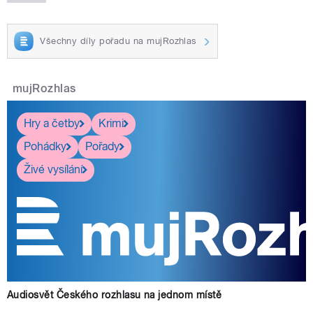
Všechny díly pořadu na mujRozhlas
mujRozhlas
Hry a četby
Krimi
Pohádky
Pořady
Živé vysílání
Audiosvět Českého rozhlasu na jednom místě