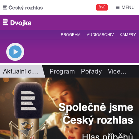
Přejít k hlavnímu obsahu
MENU
ŽIVĚ
PROGRAM
AUDIOARCHIV
KAMERY
Aktuální dění
Program
Pořady
Více
…