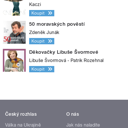
Kaczi
Koupit
50 moravských pověstí
Zdeněk Junák
Koupit
Děkovačky Libuše Švormové
Libuše Švormová - Patrik Rozehnal
Koupit
Český rozhlas
O nás
Válka na Ukrajině
Jak nás naladíte