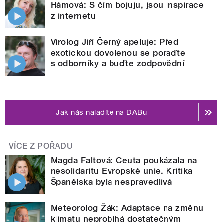
Hámová: S čím bojuju, jsou inspirace
z internetu
Virolog Jiří Černý apeluje: Před
exotickou dovolenou se poraďte
s odborníky a buďte zodpovědní
Jak nás naladíte na DABu
VÍCE Z POŘADU
Magda Faltová: Ceuta poukázala na
nesolidaritu Evropské unie. Kritika
Španělska byla nespravedlivá
Meteorolog Žák: Adaptace na změnu
klimatu neprobíhá dostatečným