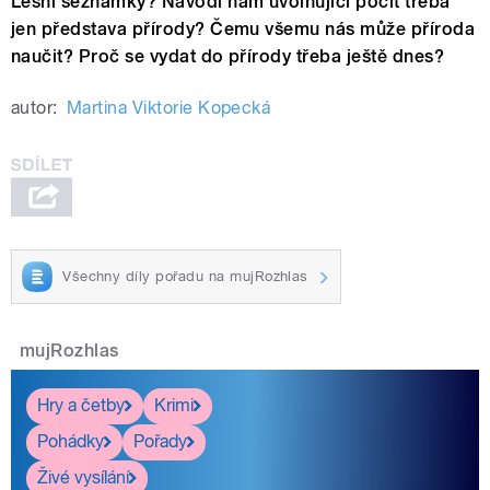
Lesní seznamky? Navodí nám uvolňující pocit třeba
jen představa přírody? Čemu všemu nás může příroda
naučit? Proč se vydat do přírody třeba ještě dnes?
autor:
Martina Viktorie Kopecká
Všechny díly pořadu na mujRozhlas
mujRozhlas
Hry a četby
Krimi
Pohádky
Pořady
Živé vysílání