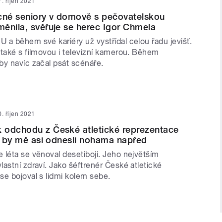
7. říjen 2021
né seniory v domově s pečovatelskou
ěnila, svěřuje se herec Igor Chmela
 a během své kariéry už vystřídal celou řadu jevišť.
 také s filmovou i televizní kamerou. Během
by navíc začal psát scénáře.
0. říjen 2021
 odchodu z České atletické reprezentace
ak by mě asi odnesli nohama napřed
 léta se věnoval desetiboji. Jeho největším
astní zdraví. Jako šéftrenér České atletické
se bojoval s lidmi kolem sebe.