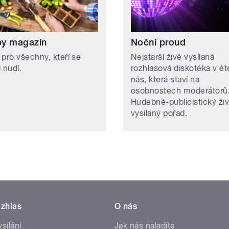
y magazín
Noční proud
 pro všechny, kteří se
Nejstarší živě vysílaná
 nudí.
rozhlasová diskotéka v ét
nás, která staví na
osobnostech moderátorů
Hudebně-publicistický ži
vysílaný pořad.
zhlas
O nás
ysílání
Jak nás naladíte