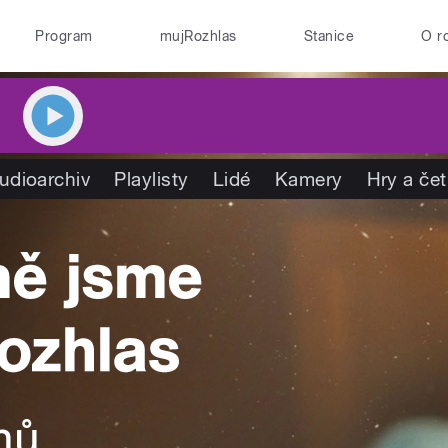
Program
mujRozhlas
Stanice
O r
udioarchiv
Playlisty
Lidé
Kamery
Hry a če