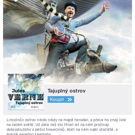
Tajuplný ostrov
Koupit
Lincolnův ostrov nikdo nikdy na mapě nenašel, a přece ho znají lidé
na celém světě. Už déle než sto třicet let na něm prožívají
dobrodružství s pěticí trosečníků, kteří na něm našli útočiště, a
hlavně nejedno tajemství.