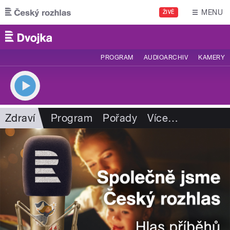
Přejít k hlavnímu obsahu
MENU
ŽIVĚ
PROGRAM
AUDIOARCHIV
KAMERY
Zdraví
Program
Pořady
Více
…