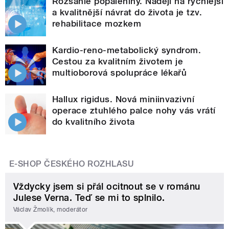
Rozsáhlé popáleniny. Nadějí na rychlejší
a kvalitnější návrat do života je tzv.
rehabilitace mozkem
Kardio-reno-metabolický syndrom.
Cestou za kvalitním životem je
multioborová spolupráce lékařů
Hallux rigidus. Nová miniinvazivní
operace ztuhlého palce nohy vás vrátí
do kvalitního života
E-SHOP ČESKÉHO ROZHLASU
Vždycky jsem si přál ocitnout se v románu
Julese Verna. Teď se mi to splnilo.
Václav Žmolík, moderátor