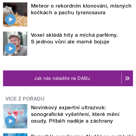
Meteor o rekordním klonování, mlsných
kočkách a pachu tyranosaura
Voxel skládá hity a míchá parfémy.
S jednou vůní ale marně bojuje
Jak nás naladíte na DABu
VÍCE Z POŘADU
Novinkový expertní ultrazvuk:
sonografické vyšetření, které mění
osudy. Příběh naděje a záchrany