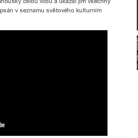
noušky celou vilou a ukázal jim všechny
zapsán v seznamu světového kulturním