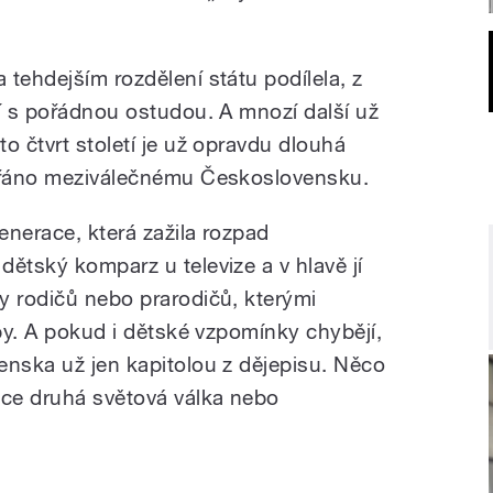
tehdejším rozdělení státu podílela, z
ří s pořádnou ostudou. A mnozí další už
o čtvrt století je už opravdu dlouhá
opřáno meziválečnému Československu.
enerace, která zažila rozpad
ětský komparz u televize a v hlavě jí
y rodičů nebo prarodičů, kterými
oby. A pokud i dětské vzpomínky chybějí,
enska už jen kapitolou z dějepisu. Něco
ace druhá světová válka nebo