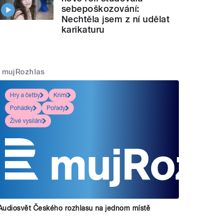
sebepoškozování:
Nechtěla jsem z ní udělat
karikaturu
mujRozhlas
Hry a četby
Krimi
Pohádky
Pořady
Živé vysílání
Audiosvět Českého rozhlasu na jednom místě