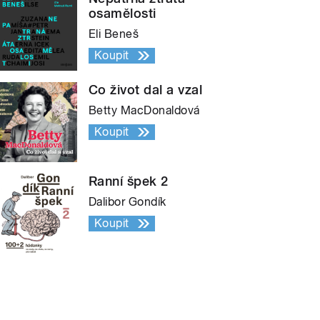
osamělosti
Eli Beneš
Koupit
Co život dal a vzal
Betty MacDonaldová
Koupit
Ranní špek 2
Dalibor Gondík
Koupit