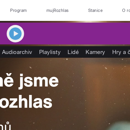
Program
mujRozhlas
Stanice
O r
Audioarchiv
Playlisty
Lidé
Kamery
Hry a 