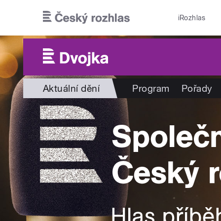
Přejít k hlavnímu obsahu
iRozhlas
Aktuální dění
Program
Pořady