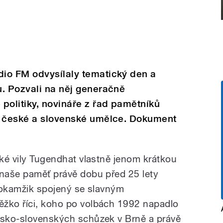
io FM odvysílaly tematický den a
u. Pozvali na něj generačně
politiky, novináře z řad pamětníků
é české a slovenské umělce. Dokument
ské vily Tugendhat vlastně jenom krátkou
 naše paměť právě dobu před 25 lety
í okamžik spojený se slavným
ěžko říci, koho po volbách 1992 napadlo
esko-slovenských schůzek v Brně a právě