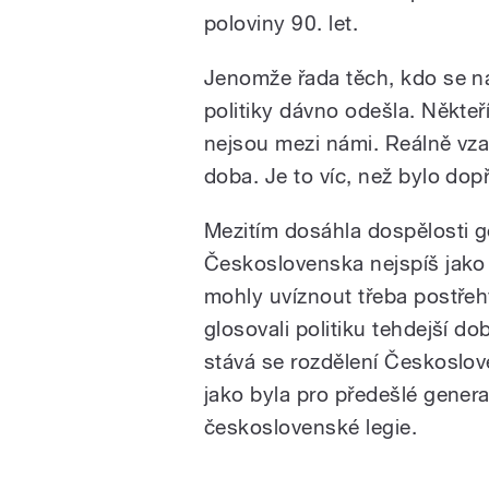
poloviny 90. let.
Jenomže řada těch, kdo se na 
politiky dávno odešla. Někte
nejsou mezi námi. Reálně vzat
doba. Je to víc, než bylo d
Mezitím dosáhla dospělosti g
Československa nejspíš jako d
mohly uvíznout třeba postřeh
glosovali politiku tehdejší d
stává se rozdělení Českoslov
jako byla pro předešlé gener
československé legie.