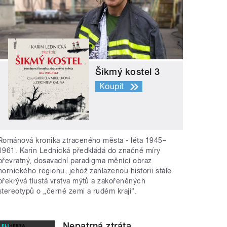
Šikmý kostel 3
Koupit
Románová kronika ztraceného města - léta 1945–
1961. Karin Lednická předkládá do značné míry
převratný, dosavadní paradigma měnící obraz
hornického regionu, jehož zahlazenou historii stále
překrývá tlustá vrstva mýtů a zakořeněných
stereotypů o „černé zemi a rudém kraji“.
Nepatrná ztráta