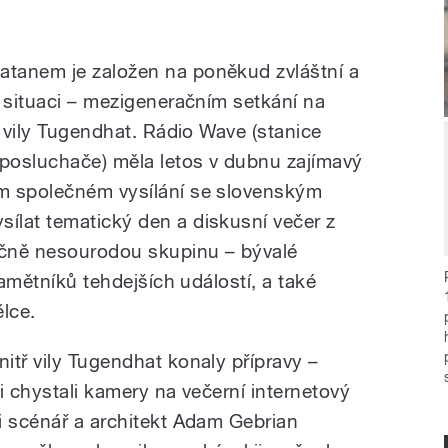
tanem je založen na poněkud zvláštní a
é situaci – mezigeneračním setkání na
ě vily Tugendhat. Rádio Wave (stanice
posluchače) měla letos v dubnu zajímavý
m společném vysílání se slovenským
ílat tematický den a diskusní večer z
čně nesourodou skupinu – bývalé
pamětníků tehdejších událostí, a také
lce.
itř vily Tugendhat konaly přípravy –
i chystali kamery na večerní internetový
i scénář a architekt Adam Gebrian