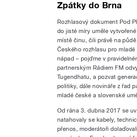
Zpátky do Brna
Rozhlasový dokument Pod Pla
do jisté míry uměle vytvořen
místě činu, čili právě na půd
Českého rozhlasu pro mladé 
nápad – pojďme v pravidelné
partnerským Rádiem FM odvys
Tugendhatu, a pozvat genera
politiky, dále novináře z řad 
mladé české a slovenské umě
Od rána 3. dubna 2017 se uvn
natahovaly se kabely, technic
přenos, moderátoři dolaďoval