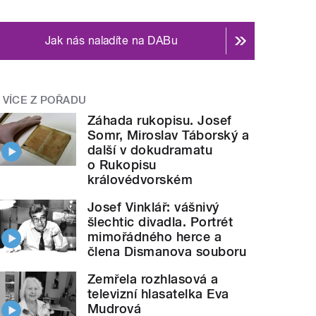
Jak nás naladíte na DABu
VÍCE Z POŘADU
Záhada rukopisu. Josef
Somr, Miroslav Táborský a
další v dokudramatu
o Rukopisu
královédvorském
Josef Vinklář: vášnivý
šlechtic divadla. Portrét
mimořádného herce a
člena Dismanova souboru
Zemřela rozhlasová a
televizní hlasatelka Eva
Mudrová