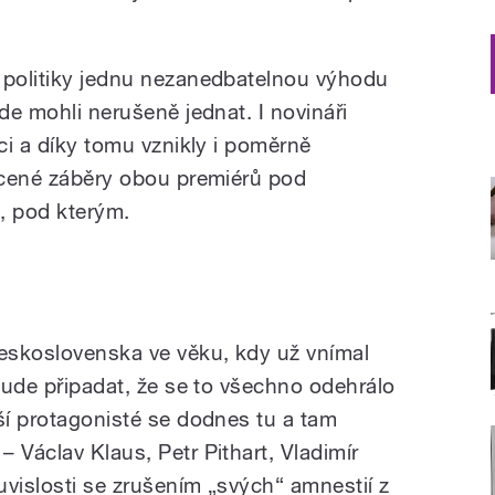
 politiky jednu nezanedbatelnou výhodu
kde mohli nerušeně jednat. I novináři
ici a díky tomu vznikly i poměrně
focené záběry obou premiérů pod
, pod kterým.
eskoslovenska ve věku, kdy už vnímal
 bude připadat, že se to všechno odehrálo
ší protagonisté se dodnes tu a tam
 Václav Klaus, Petr Pithart, Vladimír
uvislosti se zrušením „svých“ amnestií z