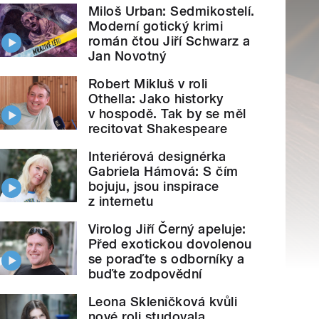
Miloš Urban: Sedmikostelí.
Moderní gotický krimi
román čtou Jiří Schwarz a
Jan Novotný
Robert Mikluš v roli
Othella: Jako historky
v hospodě. Tak by se měl
recitovat Shakespeare
Interiérová designérka
Gabriela Hámová: S čím
bojuju, jsou inspirace
z internetu
Virolog Jiří Černý apeluje:
Před exotickou dovolenou
se poraďte s odborníky a
buďte zodpovědní
Leona Skleničková kvůli
nové roli studovala