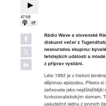
47:56
Rádio Wave a slovenské Rád
diskusní večer z Tugendhat
nesourodou skupinu: bývalé 
tehdejších událostí a mlad
z příprav vysílání.
Léto 1992 je v historii brněn
dějinnou epizodou. Přesto si
zafixovala jako nejdůležitějš
funkcionalistickým domem. T
uskutečnit jednu z prvních č