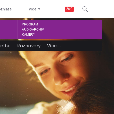
ozhlase
Více
ŽIVĚ
PROGRAM
AUDIOARCHIV
KAMERY
četba
Rozhovory
Více
…