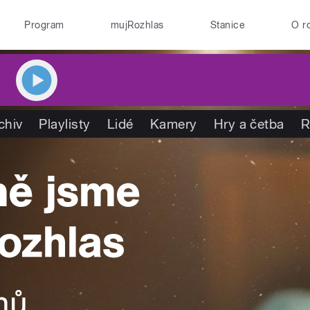
Program
mujRozhlas
Stanice
O r
chiv
Playlisty
Lidé
Kamery
Hry a četba
R