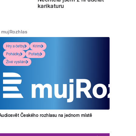
karikaturu
mujRozhlas
Hry a četby
Krimi
Pohádky
Pořady
Živé vysílání
Audiosvět Českého rozhlasu na jednom místě