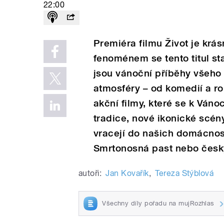
22:00
Premiéra filmu Život je krá
fenoménem se tento titul sta
jsou vánoční příběhy všeho 
atmosféry – od komedií a r
akční filmy, které se k Váno
tradice, nové ikonické scény
vracejí do našich domácnos
Smrtonosná past nebo česk
autoři:
Jan Kovařík
,
Tereza Stýblová
Všechny díly pořadu na mujRozhlas