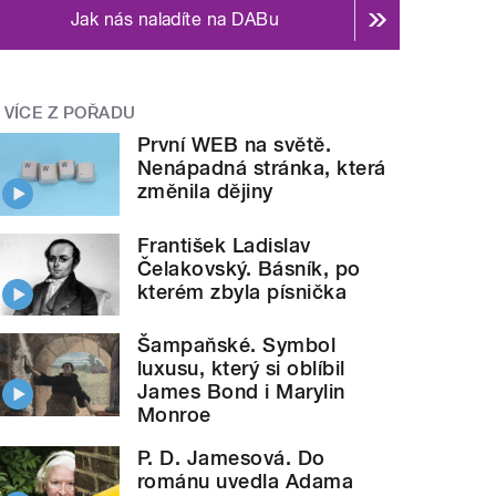
Jak nás naladíte na DABu
VÍCE Z POŘADU
První WEB na světě.
Nenápadná stránka, která
změnila dějiny
František Ladislav
Čelakovský. Básník, po
kterém zbyla písnička
Šampaňské. Symbol
luxusu, který si oblíbil
James Bond i Marylin
Monroe
P. D. Jamesová. Do
románu uvedla Adama