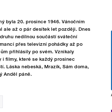
sný byla 20. prosince 1946. Vánočním
l ale až o pár desítek let později. Dnes
druhu nedílnou součástí sváteční
omancí přes televizní pohádky až po
cům přihlásily po svém. Vznikaly
 i filmy, které se každý prosinec
tí. Láska nebeská, Mrazík, Sám doma,
ý Anděl páně.