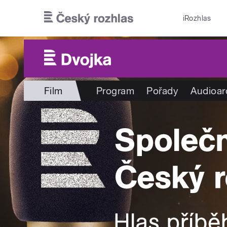
Přejít k hlavnímu obsahu
iRozhlas
Film
Program
Pořady
Audioar