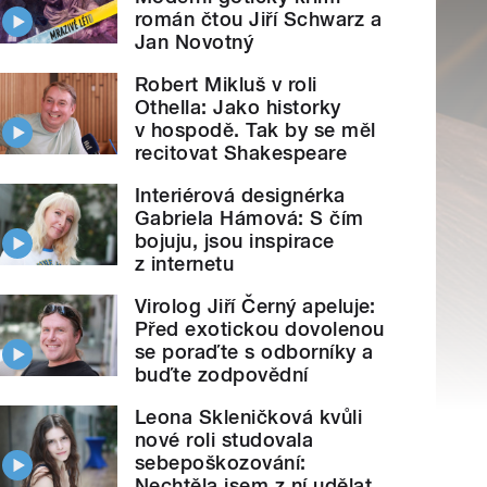
román čtou Jiří Schwarz a
Jan Novotný
Robert Mikluš v roli
Othella: Jako historky
v hospodě. Tak by se měl
recitovat Shakespeare
Interiérová designérka
Gabriela Hámová: S čím
bojuju, jsou inspirace
z internetu
Virolog Jiří Černý apeluje:
Před exotickou dovolenou
se poraďte s odborníky a
buďte zodpovědní
Leona Skleničková kvůli
nové roli studovala
sebepoškozování:
Nechtěla jsem z ní udělat