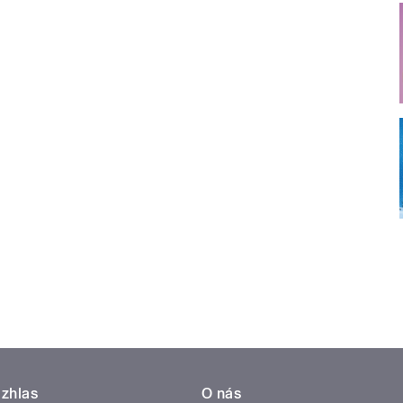
zhlas
O nás