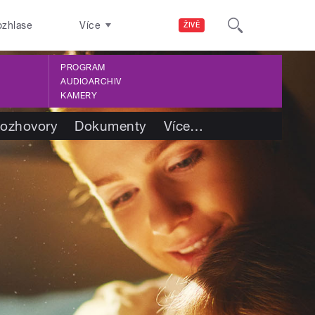
ozhlase
Více
ŽIVĚ
PROGRAM
AUDIOARCHIV
KAMERY
ozhovory
Dokumenty
Více
…