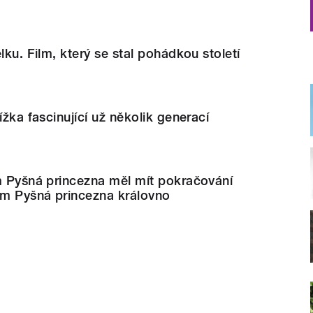
lku. Film, který se stal pohádkou století
ížka fascinující už několik generací
m Pyšná princezna měl mít pokračování
m Pyšná princezna královno