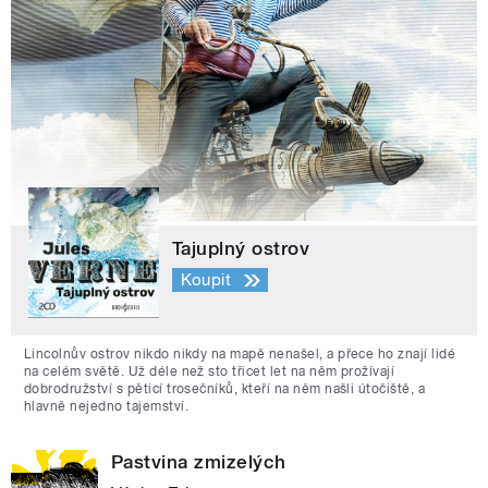
Tajuplný ostrov
Koupit
Lincolnův ostrov nikdo nikdy na mapě nenašel, a přece ho znají lidé
na celém světě. Už déle než sto třicet let na něm prožívají
dobrodružství s pěticí trosečníků, kteří na něm našli útočiště, a
hlavně nejedno tajemství.
Pastvina zmizelých