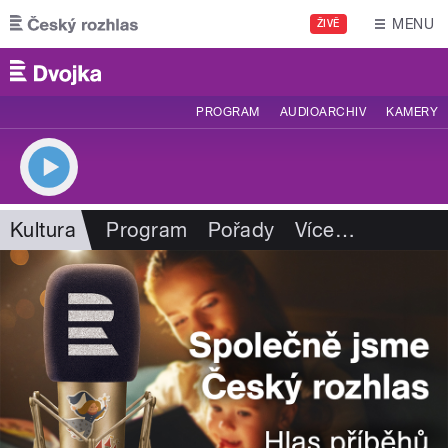
Přejít k hlavnímu obsahu
MENU
ŽIVĚ
PROGRAM
AUDIOARCHIV
KAMERY
Kultura
Program
Pořady
Více
…