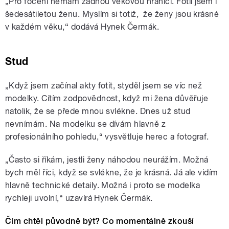
„Pro focení nemám žádnou věkovou hranici. Fotil jsem i
šedesátiletou ženu. Myslím si totiž, že ženy jsou krásné
v každém věku,“ dodává Hynek Čermák.
Stud
„Když jsem začínal akty fotit, styděl jsem se víc než
modelky. Cítím zodpovědnost, když mi žena důvěřuje
natolik, že se přede mnou svlékne. Dnes už stud
nevnímám. Na modelku se dívám hlavně z
profesionálního pohledu,“ vysvětluje herec a fotograf.
„Často si říkám, jestli ženy náhodou neurážím. Možná
bych měl říci, když se svlékne, že je krásná. Já ale vidím
hlavně technické detaily. Možná i proto se modelka
rychleji uvolní,“ uzavírá Hynek Čermák.
Čím chtěl původně být? Co momentálně zkouší