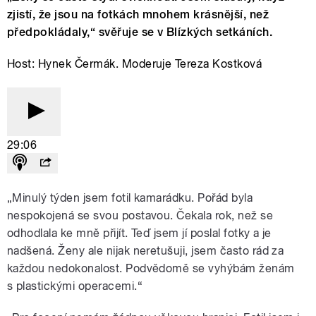
zjistí, že jsou na fotkách mnohem krásnější, než
předpokládaly,“ svěřuje se v Blízkých setkáních.
Host: Hynek Čermák. Moderuje Tereza Kostková
29:06
„Minulý týden jsem fotil kamarádku. Pořád byla
nespokojená se svou postavou. Čekala rok, než se
odhodlala ke mně přijít. Teď jsem jí poslal fotky a je
nadšená. Ženy ale nijak neretušuji, jsem často rád za
každou nedokonalost. Podvědomě se vyhýbám ženám
s plastickými operacemi.“