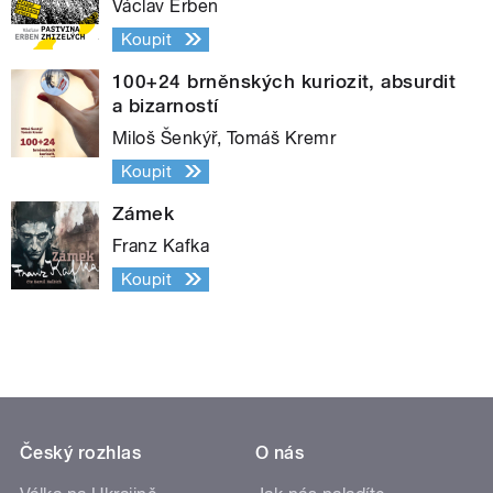
Václav Erben
Koupit
100+24 brněnských kuriozit, absurdit
a bizarností
Miloš Šenkýř, Tomáš Kremr
Koupit
Zámek
Franz Kafka
Koupit
Český rozhlas
O nás