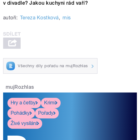
v divadle? Jakou kuchyni rád vaří?
autoři:
Tereza Kostková
,
mis
Všechny díly pořadu na mujRozhlas
mujRozhlas
Hry a četby
Krimi
Pohádky
Pořady
Živé vysílání