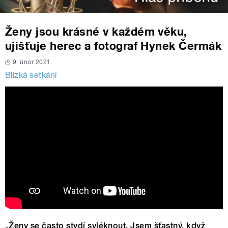
Ženy jsou krásné v každém věku,
ujišťuje herec a fotograf Hynek Čermák
9. únor 2021
Blízká setkání
„Ženy se často stydí svléknout. Jsem šťastný, když