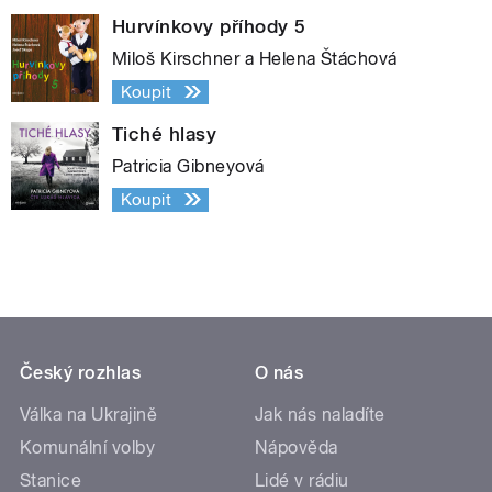
Hurvínkovy příhody 5
Miloš Kirschner a Helena Štáchová
Koupit
Tiché hlasy
Patricia Gibneyová
Koupit
Český rozhlas
O nás
Válka na Ukrajině
Jak nás naladíte
Komunální volby
Nápověda
Stanice
Lidé v rádiu