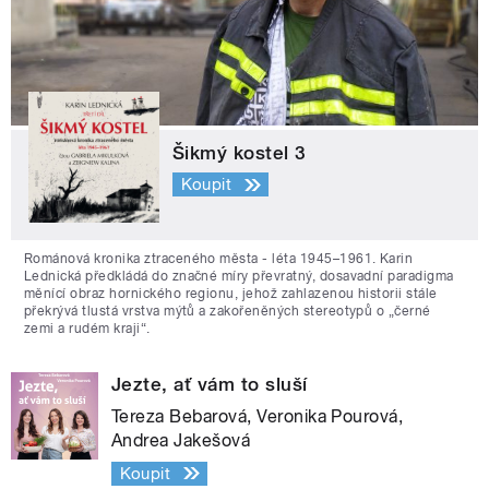
Šikmý kostel 3
Koupit
Románová kronika ztraceného města - léta 1945–1961. Karin
Lednická předkládá do značné míry převratný, dosavadní paradigma
měnící obraz hornického regionu, jehož zahlazenou historii stále
překrývá tlustá vrstva mýtů a zakořeněných stereotypů o „černé
zemi a rudém kraji“.
Jezte, ať vám to sluší
Tereza Bebarová, Veronika Pourová,
Andrea Jakešová
Koupit