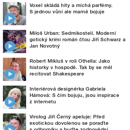
Voxel skládá hity a míchá parfémy.
S jednou vůní ale marně bojuje
Miloš Urban: Sedmikostelí. Moderní
gotický krimi román čtou Jiří Schwarz a
Jan Novotný
Robert Mikluš v roli Othella: Jako
historky v hospodě. Tak by se měl
recitovat Shakespeare
Interiérová designérka Gabriela
Hámová: S čím bojuju, jsou inspirace
z internetu
Virolog Jiří Černý apeluje: Před
exotickou dovolenou se poraďte
s odborníky a buďte zodpovědní