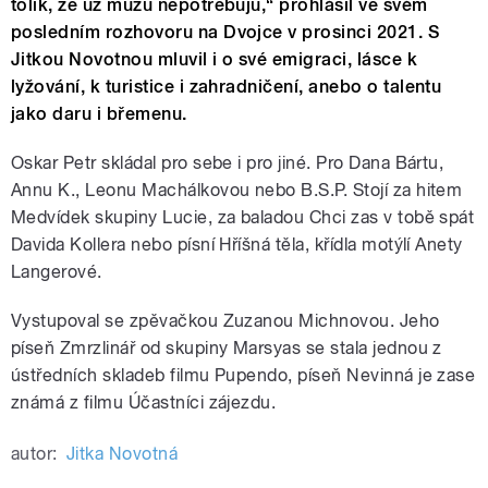
tolik, že už múzu nepotřebuju,“ prohlásil ve svém
posledním rozhovoru na Dvojce v prosinci 2021. S
Jitkou Novotnou mluvil i o své emigraci, lásce k
lyžování, k turistice i zahradničení, anebo o talentu
jako daru i břemenu.
Oskar Petr skládal pro sebe i pro jiné. Pro Dana Bártu,
Annu K., Leonu Machálkovou nebo B.S.P. Stojí za hitem
Medvídek skupiny Lucie, za baladou Chci zas v tobě spát
Davida Kollera nebo písní Hříšná těla, křídla motýlí Anety
Langerové.
Vystupoval se zpěvačkou Zuzanou Michnovou. Jeho
píseň Zmrzlinář od skupiny Marsyas se stala jednou z
ústředních skladeb filmu Pupendo, píseň Nevinná je zase
známá z filmu Účastníci zájezdu.
autor:
Jitka Novotná