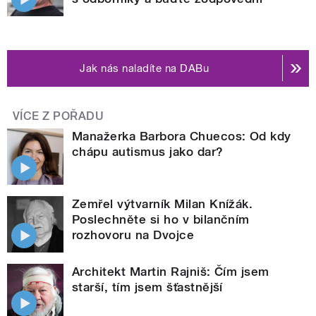
Jak nás naladíte na DABu
VÍCE Z POŘADU
Manažerka Barbora Chuecos: Od kdy
chápu autismus jako dar?
Zemřel výtvarník Milan Knížák.
Poslechněte si ho v bilančním
rozhovoru na Dvojce
Architekt Martin Rajniš: Čím jsem
starší, tím jsem šťastnější