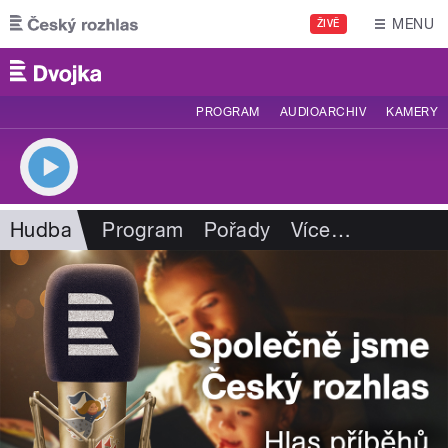
Přejít k hlavnímu obsahu
MENU
ŽIVĚ
PROGRAM
AUDIOARCHIV
KAMERY
Hudba
Program
Pořady
Více
…