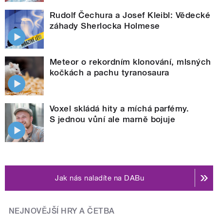
Rudolf Čechura a Josef Kleibl: Vědecké
záhady Sherlocka Holmese
Meteor o rekordním klonování, mlsných
kočkách a pachu tyranosaura
Voxel skládá hity a míchá parfémy.
S jednou vůní ale marně bojuje
Jak nás naladíte na DABu
NEJNOVĚJŠÍ HRY A ČETBA