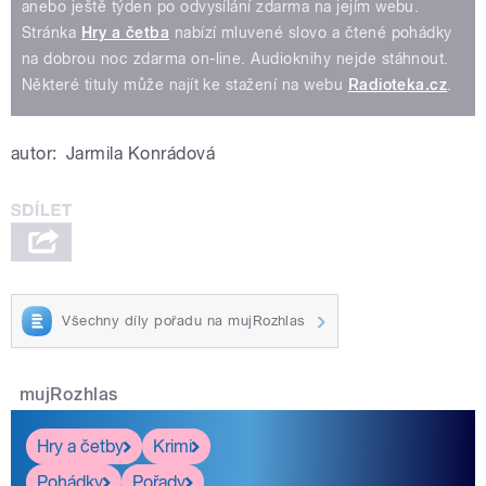
anebo ještě týden po odvysílání zdarma na jejím webu.
Stránka
Hry a četba
nabízí mluvené slovo a čtené pohádky
na dobrou noc zdarma on-line. Audioknihy nejde stáhnout.
Některé tituly může najít ke stažení na webu
Radioteka.cz
.
autor:
Jarmila Konrádová
Všechny díly pořadu na mujRozhlas
mujRozhlas
Hry a četby
Krimi
Pohádky
Pořady