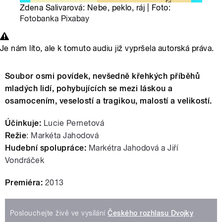
Zdena Salivarová: Nebe, peklo, ráj | Foto:
Fotobanka Pixabay
Je nám líto, ale k tomuto audiu již vypršela autorská práva.
Soubor osmi povídek, nevšedně křehkých příběhů
mladých lidí, pohybujících se mezi láskou a
osamocením, veselostí a tragikou, malostí a velikostí.
Účinkuje:
Lucie Pernetová
Režie
: Markéta Jahodová
Hudební spolupráce:
Markétra Jahodová a Jiří
Vondráček
Premiéra:
2013
Poslouchejte živě ve vysílání
Českého rozhlasu Dvojky