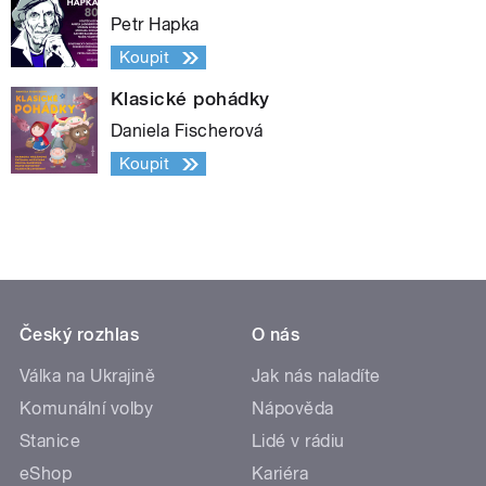
Petr Hapka
Koupit
Klasické pohádky
Daniela Fischerová
Koupit
Český rozhlas
O nás
Válka na Ukrajině
Jak nás naladíte
Komunální volby
Nápověda
Stanice
Lidé v rádiu
eShop
Kariéra