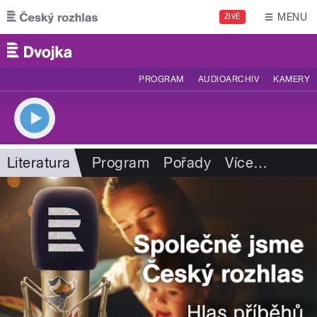
Přejít k hlavnímu obsahu
MENU
ŽIVĚ
PROGRAM
AUDIOARCHIV
KAMERY
Literatura
Program
Pořady
Více
…