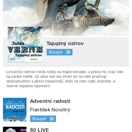
Tajuplný ostrov
Koupit
Lincolnův ostrov nikdo nikdy na mapě nenašel, a přece ho znají lidé
na celém světě. Už déle než sto třicet let na něm prožívají
dobrodružství s pěticí trosečníků, kteří na něm našli útočiště, a
hlavně nejedno tajemství.
Adventní radosti
František Novotný
Koupit
80 LIVE