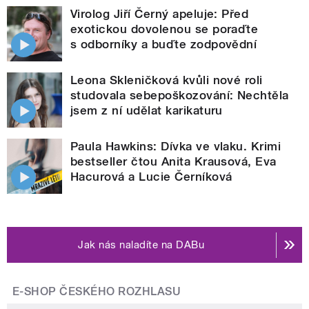
Virolog Jiří Černý apeluje: Před
exotickou dovolenou se poraďte
s odborníky a buďte zodpovědní
Leona Skleničková kvůli nové roli
studovala sebepoškozování: Nechtěla
jsem z ní udělat karikaturu
Paula Hawkins: Dívka ve vlaku. Krimi
bestseller čtou Anita Krausová, Eva
Hacurová a Lucie Černíková
Jak nás naladíte na DABu
E-SHOP ČESKÉHO ROZHLASU