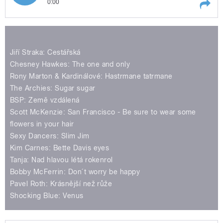
0:00
Play /
Skalka
Zázraky jednoho hitu II. Připravil a
moderuje Miloš
Jiří Straka: Cestářská
Chesney Hawkes: The one and only
Rony Marton & Kardinálové: Hastrmane tatrmane
The Archies: Sugar sugar
BSP: Země vzdálená
Scott McKenzie: San Francisco - Be sure to wear some
pause
flowers in your hair
Sexy Dancers: Slim Jim
Kim Carnes: Bette Davis eyes
Tanja: Nad hlavou létá rokenrol
Bobby McFerrin: Don´t worry be happy
Pavel Roth: Krásnější než růže
Shocking Blue: Venus