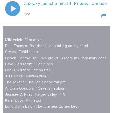
Zázraky jednoho hitu III. Připravil a moderuj
0:00
Play /
Skalka
Zázraky jednoho hitu III. Připravil a
moderuje Miloš
Miki Volek: Fůra chyb
B. J. Thomas: Raindrops keep falling on my head
Crystal: Tenhle kluk
Edison Lighthouse: Love grows - Where my Rosemary goes
Pavel Sedláček: Život je pes
Fool´s Garden: Lemon tree
pause
Jiří Helekal: Mávám vám
The Tokens: The lion sleeps tonight
Antonín Gondolán: Čekej a neplakej
Jeannie C. Riley: Harper Valley PTA
Karel Duba: Vinnetou
Long Gohn Baldry: Let the heartaches begin