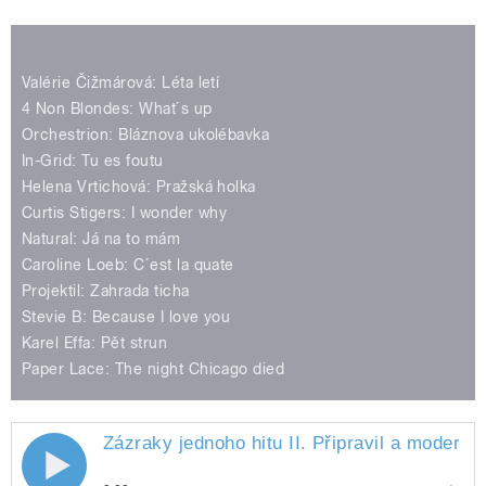
Play /
Skalka
Zázraky jednoho hitu I. Připravil a
moderuje Miloš
Valérie Čižmárová: Léta letí
4 Non Blondes: What´s up
Orchestrion: Bláznova ukolébavka
In-Grid: Tu es foutu
Helena Vrtichová: Pražská holka
Curtis Stigers: I wonder why
pause
Natural: Já na to mám
Caroline Loeb: C´est la quate
Projektil: Zahrada ticha
Stevie B: Because I love you
Karel Effa: Pět strun
Paper Lace: The night Chicago died
Zázraky jednoho hitu II. Připravil a moderuj