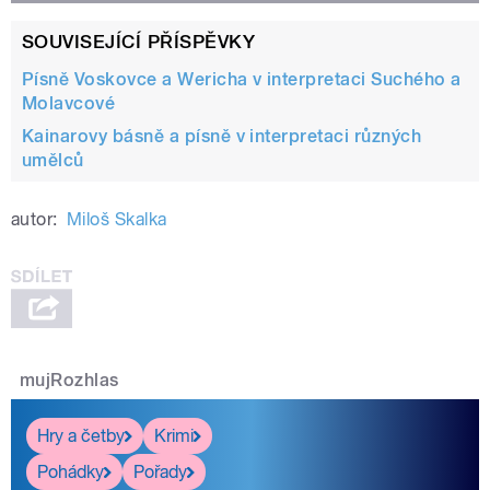
SOUVISEJÍCÍ PŘÍSPĚVKY
Písně Voskovce a Wericha v interpretaci Suchého a
Molavcové
Kainarovy básně a písně v interpretaci různých
umělců
autor:
Miloš Skalka
mujRozhlas
Hry a četby
Krimi
Pohádky
Pořady