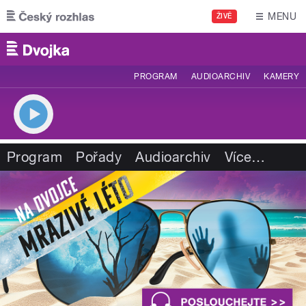
Přejít k hlavnímu obsahu
MENU
ŽIVĚ
PROGRAM
AUDIOARCHIV
KAMERY
Program
Pořady
Audioarchiv
Více
…