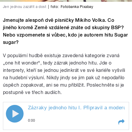
Jen jednou zazářit a dost
|
foto:
Fotobanka Pixabay
Jmenujte alespoň dvě písničky Mikiho Volka. Co
jiného kromě Země vzdálené znáte od skupiny BSP?
Nebo vzpomenete si vůbec, kdo je autorem hitu Sugar
sugar?
V populární hudbě existuje zavedená kategorie zvaná
„one hit wonder“, tedy zázrak jednoho hitu. Jde o
interprety, kteří se jednou jedinkrát ve své kariéře vyšvili
na hudební výsluní. Nikdy jindy se jim pak už nepodařilo
úspěch zopakovat, ani se mu přiblížit. Poslechněte si je
postupně ve třech audiích.
Zázraky jednoho hitu I. Připravil a moderuje
0:00