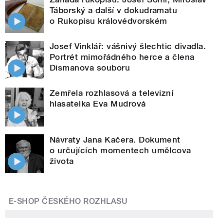
Táborský a další v dokudramatu
o Rukopisu královédvorském
Josef Vinklář: vášnivý šlechtic divadla.
Portrét mimořádného herce a člena
Dismanova souboru
Zemřela rozhlasová a televizní
hlasatelka Eva Mudrová
Návraty Jana Kačera. Dokument
o určujících momentech umělcova
života
E-SHOP ČESKÉHO ROZHLASU