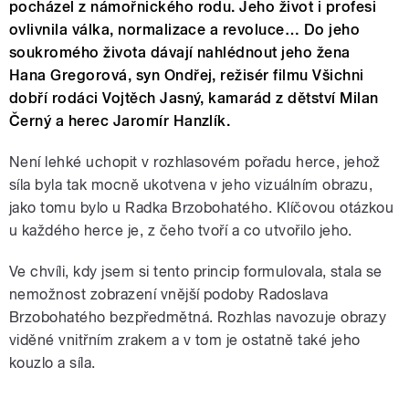
pocházel z námořnického rodu. Jeho život i profesi
ovlivnila válka, normalizace a revoluce… Do jeho
soukromého života dávají nahlédnout jeho žena
Hana Gregorová, syn Ondřej, režisér filmu Všichni
dobří rodáci Vojtěch Jasný, kamarád z dětství Milan
Černý a herec Jaromír Hanzlík.
Není lehké uchopit v rozhlasovém pořadu herce, jehož
síla byla tak mocně ukotvena v jeho vizuálním obrazu,
jako tomu bylo u Radka Brzobohatého. Klíčovou otázkou
u každého herce je, z čeho tvoří a co utvořilo jeho.
Ve chvíli, kdy jsem si tento princip formulovala, stala se
nemožnost zobrazení vnější podoby Radoslava
Brzobohatého bezpředmětná. Rozhlas navozuje obrazy
viděné vnitřním zrakem a v tom je ostatně také jeho
kouzlo a síla.