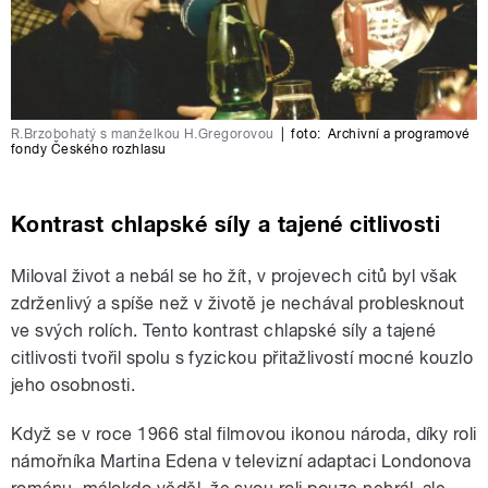
R.Brzobohatý s manželkou H.Gregorovou
|
foto:
Archivní a programové
fondy Českého rozhlasu
Kontrast chlapské síly a tajené citlivosti
Miloval život a nebál se ho žít, v projevech citů byl však
zdrženlivý a spíše než v životě je nechával problesknout
ve svých rolích. Tento kontrast chlapské síly a tajené
citlivosti tvořil spolu s fyzickou přitažlivostí mocné kouzlo
jeho osobnosti.
Když se v roce 1966 stal filmovou ikonou národa, díky roli
námořníka Martina Edena v televizní adaptaci Londonova