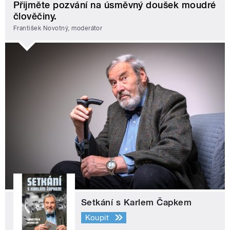
Přijměte pozvání na úsměvný doušek moudré
člověčiny.
František Novotný, moderátor
Setkání s Karlem Čapkem
Koupit