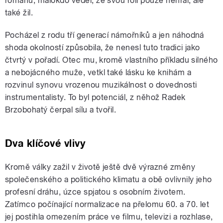
románu, málokdo věděl, že svou roli pouze nehrál, ale
také žil.
Pocházel z rodu tří generací námořníků a jen náhodná
shoda okolností způsobila, že nenesl tuto tradici jako
čtvrtý v pořadí. Otec mu, kromě vlastního příkladu silného
a nebojácného muže, vetkl také lásku ke knihám a
rozvinul synovu vrozenou muzikálnost o dovednosti
instrumentalisty. To byl potenciál, z něhož Radek
Brzobohatý čerpal sílu a tvořil.
Dva klíčové vlivy
Kromě války zažil v životě ještě dvě výrazné změny
společenského a politického klimatu a obě ovlivnily jeho
profesní dráhu, úzce spjatou s osobním životem.
Zatímco počínající normalizace na přelomu 60. a 70. let
jej postihla omezením práce ve filmu, televizi a rozhlase,