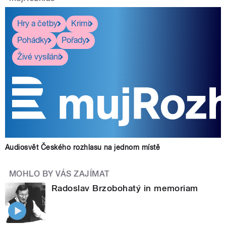
Hry a četby
Krimi
Pohádky
Pořady
Živé vysílání
Audiosvět Českého rozhlasu na jednom místě
MOHLO BY VÁS ZAJÍMAT
Radoslav Brzobohatý in memoriam