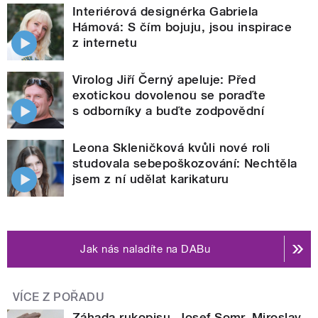
Interiérová designérka Gabriela
Hámová: S čím bojuju, jsou inspirace
z internetu
Virolog Jiří Černý apeluje: Před
exotickou dovolenou se poraďte
s odborníky a buďte zodpovědní
Leona Skleničková kvůli nové roli
studovala sebepoškozování: Nechtěla
jsem z ní udělat karikaturu
Jak nás naladíte na DABu
VÍCE Z POŘADU
Záhada rukopisu. Josef Somr, Miroslav