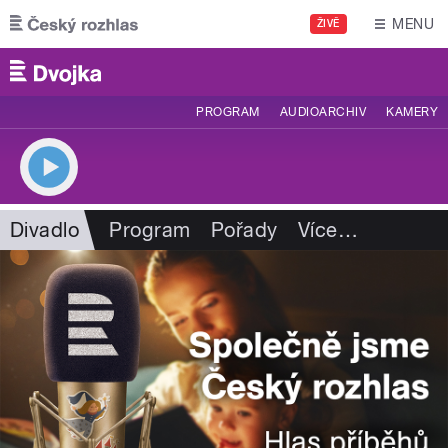
Přejít k hlavnímu obsahu
MENU
ŽIVĚ
PROGRAM
AUDIOARCHIV
KAMERY
Divadlo
Program
Pořady
Více
…