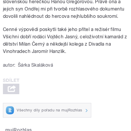
slovenskou herečkou Hanou Gregorovou. Právě ona a
jejich syn Ondřej mi při tvorbě rozhlasového dokumentu
dovolili nahlédnout do hercova nejhlubšího soukromí.
Cenné výpovědi poskytli také jeho přítel a režisér filmu
Všichni dobří rodáci Vojtěch Jasný, celoživotní kamarád z
dětství Milan Černý a někdejší kolega z Divadla na
Vinohradech Jaromír Hanzlík.
autor:
Šárka Skaláková
Všechny díly pořadu na mujRozhlas
mujRozhlas