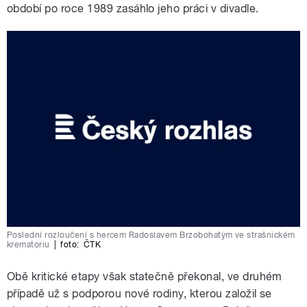
období po roce 1989 zasáhlo jeho práci v divadle.
Poslední rozloučení s hercem Radoslavem Brzobohatým ve strašnickém
krematoriu
|
foto:
ČTK
Obě kritické etapy však statečně překonal, ve druhém
případě už s podporou nové rodiny, kterou založil se