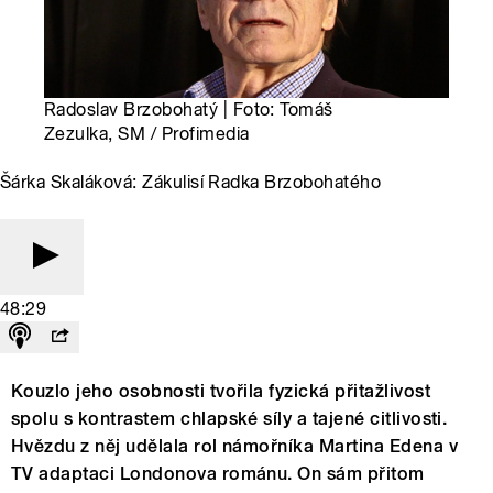
Radoslav Brzobohatý | Foto: Tomáš
Zezulka, SM / Profimedia
Šárka Skaláková: Zákulisí Radka Brzobohatého
48:29
Kouzlo jeho osobnosti tvořila fyzická přitažlivost
spolu s kontrastem chlapské síly a tajené citlivosti.
Hvězdu z něj udělala rol námořníka Martina Edena v
TV adaptaci Londonova románu. On sám přitom