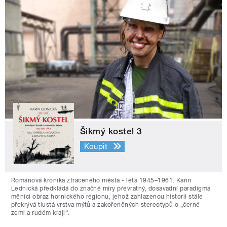
Šikmý kostel 3
Koupit
Románová kronika ztraceného města - léta 1945–1961. Karin
Lednická předkládá do značné míry převratný, dosavadní paradigma
měnící obraz hornického regionu, jehož zahlazenou historii stále
překrývá tlustá vrstva mýtů a zakořeněných stereotypů o „černé
zemi a rudém kraji“.