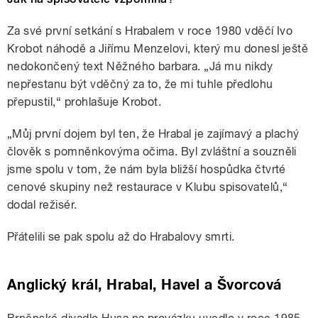
Za své první setkání s Hrabalem v roce 1980 vděčí Ivo
Krobot náhodě a Jiřímu Menzelovi, který mu donesl ještě
nedokončený text Něžného barbara. „Já mu nikdy
nepřestanu být vděčný za to, že mi tuhle předlohu
přepustil,“ prohlašuje Krobot.
„Můj první dojem byl ten, že Hrabal je zajímavý a plachý
člověk s pomněnkovýma očima. Byl zvláštní a souzněli
jsme spolu v tom, že nám byla bližší hospůdka čtvrté
cenové skupiny než restaurace v Klubu spisovatelů,“
dodal režisér.
Přátelili se pak spolu až do Hrabalovy smrti.
Anglický král, Hrabal, Havel a Švorcová