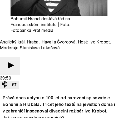
Bohumil Hrabal dostává řád na
Francouzském institutu | Foto:
Fotobanka Profimedia
Anglický král, Hrabal, Havel a Švorcová. Host: Ivo Krobot.
Moderuje Stanislava Lekešová.
39:50
Právě dnes uplynulo 100 let od narození spisovatele
Bohumila Hrabala. Třicet jeho textů na jevištích doma i
v zahraničí inscenoval divadelní režisér Ivo Krobot.
Jak na spisovatele vzpomíná?