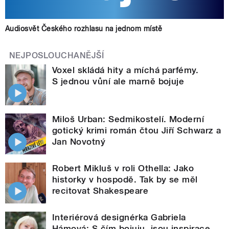
Audiosvět Českého rozhlasu na jednom místě
NEJPOSLOUCHANĚJŠÍ
Voxel skládá hity a míchá parfémy.
S jednou vůní ale marně bojuje
Miloš Urban: Sedmikostelí. Moderní
gotický krimi román čtou Jiří Schwarz a
Jan Novotný
Robert Mikluš v roli Othella: Jako
historky v hospodě. Tak by se měl
recitovat Shakespeare
Interiérová designérka Gabriela
Hámová: S čím bojuju, jsou inspirace