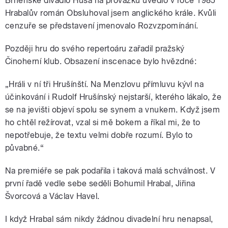
Brněnské divadlo Husa na provázku uvedlo v roce 1985
Hrabalův román Obsluhoval jsem anglického krále. Kvůli
cenzuře se představení jmenovalo Rozvzpomínání.
Později hru do svého repertoáru zařadil pražský
Činoherní klub. Obsazení inscenace bylo hvězdné:
„Hráli v ní tři Hrušínští. Na Menzlovu přímluvu kývl na
účinkování i Rudolf Hrušínský nejstarší, kterého lákalo, že
se na jevišti objeví spolu se synem a vnukem. Když jsem
ho chtěl režírovat, vzal si mě bokem a říkal mi, že to
nepotřebuje, že textu velmi dobře rozumí. Bylo to
půvabné.“
Na premiéře se pak podařila i taková malá schválnost. V
první řadě vedle sebe seděli Bohumil Hrabal, Jiřina
Švorcová a Václav Havel.
I když Hrabal sám nikdy žádnou divadelní hru nenapsal,