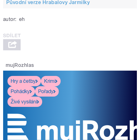
Původní verze Hrabalovy Jarmilky
autor:
eh
mujRozhlas
Hry a četby
Krimi
Pohádky
Pořady
Živé vysílání