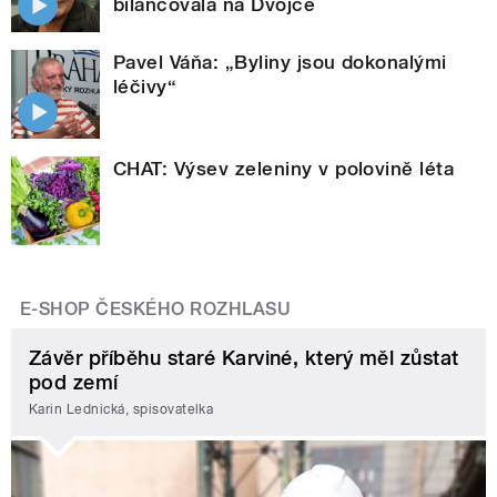
bilancovala na Dvojce
Pavel Váňa: „Byliny jsou dokonalými
léčivy“
CHAT: Výsev zeleniny v polovině léta
E-SHOP ČESKÉHO ROZHLASU
Závěr příběhu staré Karviné, který měl zůstat
pod zemí
Karin Lednická, spisovatelka