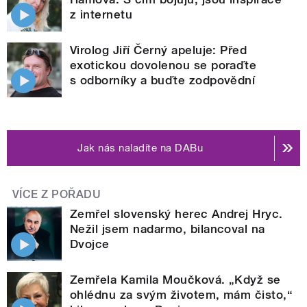
z internetu
Virolog Jiří Černý apeluje: Před
exotickou dovolenou se poraďte
s odborníky a buďte zodpovědní
Jak nás naladíte na DABu
VÍCE Z POŘADU
Zemřel slovenský herec Andrej Hryc.
Nežil jsem nadarmo, bilancoval na
Dvojce
Zemřela Kamila Moučková. „Když se
ohlédnu za svým životem, mám čisto,“