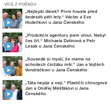
VÍCE Z POŘADU
„Nejlepší dárek? První housle před
šedesáti pěti lety.“ Václav a Eva
Hudečkovi u Jana Čenského
„Produkční agenturu jsem utnul. Nebyl
čas žít.“ Michaela Dolinová a Petr
Lesák u Jana Čenského
„Sousedé si myslí, že máme na
schodech činžáku mši.“ Jan a Vojtěch
Vondráčkovi u Jana Čenského
„Táta nepije a nejí.“ Plastičtí chirurgové
Jan a Ondřej Měšťákovi u Jana
Čenského