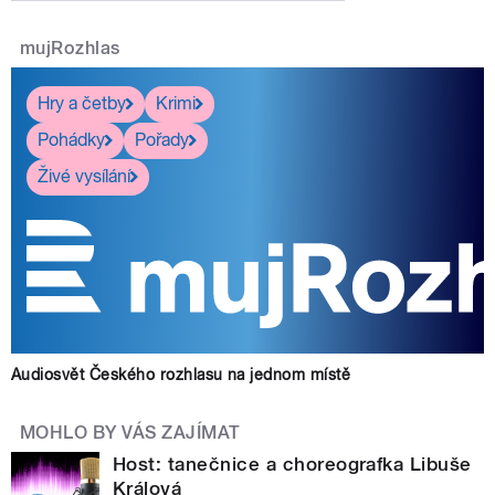
mujRozhlas
Hry a četby
Krimi
Pohádky
Pořady
Živé vysílání
Audiosvět Českého rozhlasu na jednom místě
MOHLO BY VÁS ZAJÍMAT
Host: tanečnice a choreografka Libuše
Králová