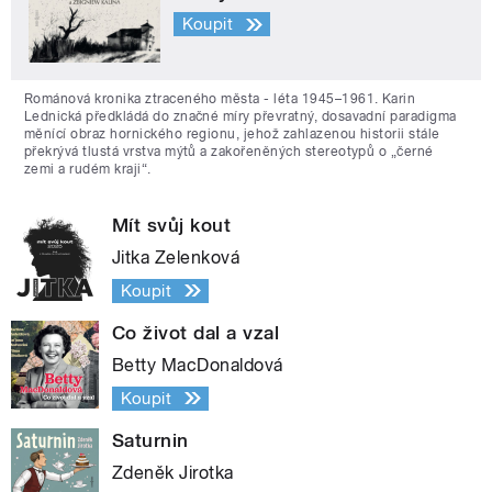
Koupit
Románová kronika ztraceného města - léta 1945–1961. Karin
Lednická předkládá do značné míry převratný, dosavadní paradigma
měnící obraz hornického regionu, jehož zahlazenou historii stále
překrývá tlustá vrstva mýtů a zakořeněných stereotypů o „černé
zemi a rudém kraji“.
Mít svůj kout
Jitka Zelenková
Koupit
Co život dal a vzal
Betty MacDonaldová
Koupit
Saturnin
Zdeněk Jirotka