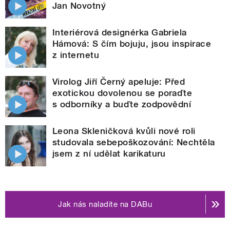
Jan Novotný
Interiérová designérka Gabriela
Hámová: S čím bojuju, jsou inspirace
z internetu
Virolog Jiří Černý apeluje: Před
exotickou dovolenou se poraďte
s odborníky a buďte zodpovědní
Leona Skleničková kvůli nové roli
studovala sebepoškozování: Nechtěla
jsem z ní udělat karikaturu
Jak nás naladíte na DABu