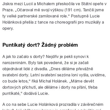
Jiskra mezi Lucií a Michalem přeskočila ve Státní opeře v
Praze. „Očaroval mě svojí výškou (191 cm). Tančili jsme
ty velké partnerské zamilované role.“ Postupně Lucie
Holánková přešla z tance na choreografii pro muzikály a
opery.
Puntíkatý dort? Žádný problém
A jak to začalo s dorty? Nejdřív je pekli synovi k
narozeninám. Byly tak povedené, že si je začali
objednávat lidé z divadla. „Dnes děláme převážně
svatební dorty. Letní svatební sezóna loni vyšla, uvidíme,
co bude letos,“ říká Michal Holánek. „Máme devět
dortových příchutí, ale děláme i dorty na přání, třeba
puntíkaté,“ dodává Lucie.
A co na sebe Lucie Holánková prozradila v závěrečném