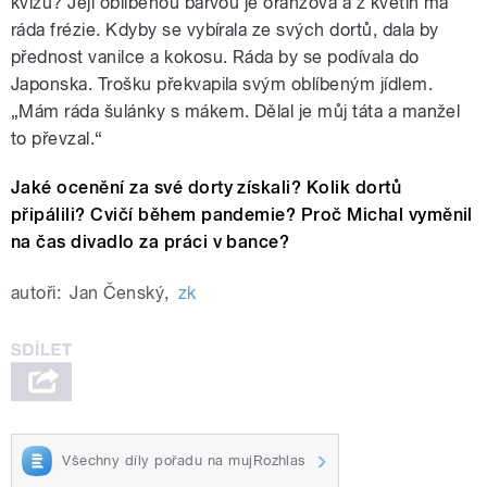
kvízu? Její oblíbenou barvou je oranžová a z květin má
ráda frézie. Kdyby se vybírala ze svých dortů, dala by
přednost vanilce a kokosu. Ráda by se podívala do
Japonska. Trošku překvapila svým oblíbeným jídlem.
„Mám ráda šulánky s mákem. Dělal je můj táta a manžel
to převzal.“
Jaké ocenění za své dorty získali? Kolik dortů
připálili? Cvičí během pandemie? Proč Michal vyměnil
na čas divadlo za práci v bance?
autoři:
Jan Čenský
,
zk
Všechny díly pořadu na mujRozhlas