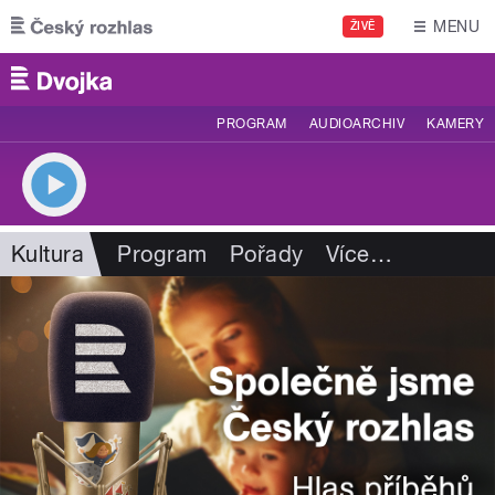
Přejít k hlavnímu obsahu
MENU
ŽIVĚ
PROGRAM
AUDIOARCHIV
KAMERY
Kultura
Program
Pořady
Více
…